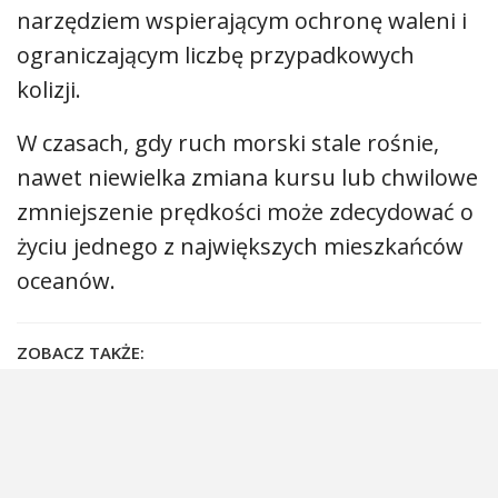
narzędziem wspierającym ochronę waleni i
ograniczającym liczbę przypadkowych
kolizji.
W czasach, gdy ruch morski stale rośnie,
nawet niewielka zmiana kursu lub chwilowe
zmniejszenie prędkości może zdecydować o
życiu jednego z największych mieszkańców
oceanów.
ZOBACZ TAKŻE:
Ukryte ogrody Alaski. To nie głębokość
decyduje o życiu w…
2 010