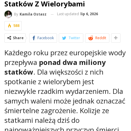
Statków Z Wielorybami
Last updated
lip 6, 2026
By
Kamila Ostasz
588
Share
Facebook
Twitter
ReddIt
Każdego roku przez europejskie wody
przepływa
ponad dwa miliony
statków
. Dla większości z nich
spotkanie z wielorybem jest
niezwykle rzadkim wydarzeniem. Dla
samych waleni może jednak oznaczać
śmiertelne zagrożenie. Kolizje ze
statkami należą dziś do
najpoważniejszych przyczyn śmierci