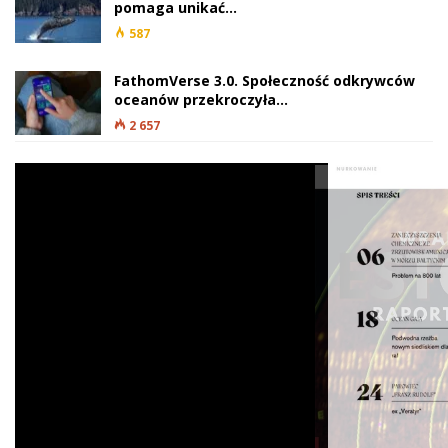
pomaga unikać…
587
FathomVerse 3.0. Społeczność odkrywców
oceanów przekroczyła…
2 657