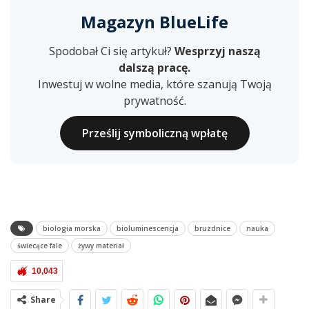
Magazyn BlueLife
Spodobał Ci się artykuł?
Wesprzyj naszą
dalszą pracę.
Inwestuj w wolne media, które szanują Twoją
prywatność.
Prześlij symboliczną wpłatę
biologia morska
bioluminescencja
bruzdnice
nauka
świecące fale
żywy materiał
10,043
Share