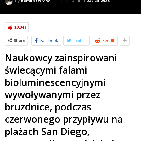
Last updated
paź 25, 2023
By
Kamila Ostasz
10,043
Share
Facebook
Twitter
ReddIt
Naukowcy zainspirowani
świecącymi falami
bioluminescencyjnymi
wywoływanymi przez
bruzdnice, podczas
czerwonego przypływu na
plażach San Diego,