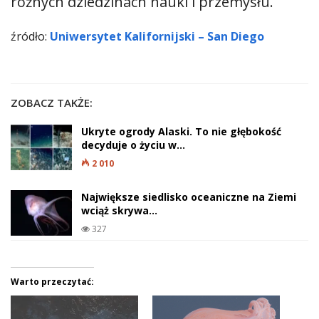
różnych dziedzinach nauki i przemysłu.
źródło:
Uniwersytet Kalifornijski – San Diego
ZOBACZ TAKŻE:
Ukryte ogrody Alaski. To nie głębokość
decyduje o życiu w…
2 010
Największe siedlisko oceaniczne na Ziemi
wciąż skrywa…
327
Warto przeczytać: