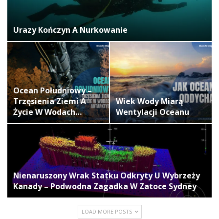
Urazy Kończyn A Nurkowanie
Ocean Południowy –
Trzęsienia Ziemi A
Wiek Wody Miarą
Życie W Wodach…
Wentylacji Oceanu
Nienaruszony Wrak Statku Odkryty U Wybrzeży
Kanady – Podwodna Zagadka W Zatoce Sydney
LOAD MORE POSTS