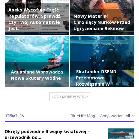
Apeks Wycofuje Część
Regulatorów. Sprawdź,
Nowy Materiał
Czy Twój Automat Nie
Chroniący Nurków Przed
Jest…
Ugryzieniami Rekinów
Skafander DSEND —
Aquaplane Wprowadza
Przełomowe
Nowe Skutery Wodne
Rozwiązanie W
Głębokim Nurkowaniu
LOAD MORE POSTS
BlueLife Mag
Antykwariat
All
LITERATURA
Okręty podwodne II wojny światowej –
przewodnik po…