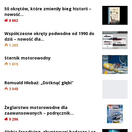
50 okrętów, które zmieniły bieg historii –
nowość…
8 662
Współczesne okręty podwodne od 1990 do
dziś – nowość dla…
1 265
Sternik motorowodny
1 619
Romuald Hłobaż: „Dotknąć głębi”
3 048
Żeglarstwo motorowodne dla
zaawansowanych – podręcznik…
9 296
Głębia Freediving, zbuntowani badacze i co