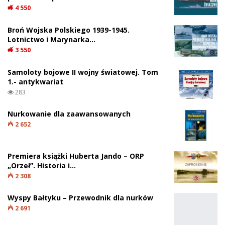
4 550
Broń Wojska Polskiego 1939-1945.
Lotnictwo i Marynarka…
3 550
Samoloty bojowe II wojny światowej. Tom
1.- antykwariat
283
Nurkowanie dla zaawansowanych
2 652
Premiera książki Huberta Jando – ORP
„Orzeł”. Historia i…
2 308
Wyspy Bałtyku – Przewodnik dla nurków
2 691