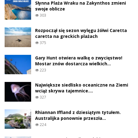
Słynna Plaża Wraku na Zakynthos zmieni
swoje oblicze
303
Rozpoczął się sezon wylęgu żółwi Caretta
caretta na greckich plażach
375
Gary Hunt otwiera walkę o zwycięstwo!
Mostar znów dostarcza wielkich…
223
Największe siedlisko oceaniczne na Ziemi
wciąż skrywa tajemnice.…
327
Rhiannan Iffland z dziesiątym tytułem.
Australijka ponownie przeszła…
224