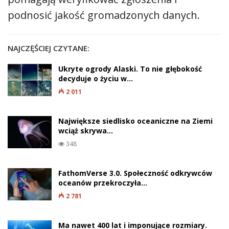
podnosić jakość gromadzonych danych.
NAJCZĘŚCIEJ CZYTANE:
Ukryte ogrody Alaski. To nie głębokość
decyduje o życiu w…
2 011
Największe siedlisko oceaniczne na Ziemi
wciąż skrywa…
348
FathomVerse 3.0. Społeczność odkrywców
oceanów przekroczyła…
2 781
Ma nawet 400 lat i imponujące rozmiary.