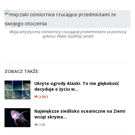
Wizja artystyczna ośmiornicy rzucającej przedmiotami za pomocą
syfonu/ Peter Godfrey-Smith
ZOBACZ TAKŻE:
Ukryte ogrody Alaski. To nie głębokość
decyduje o życiu w…
2 011
Największe siedlisko oceaniczne na Ziemi
wciąż skrywa…
348