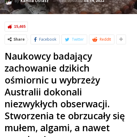
Last updated
lis 14, 2022
By
Kamila Ostasz
15,465
Share
Facebook
Twitter
ReddIt
Naukowcy badający
zachowanie dzikich
ośmiornic u wybrzeży
Australii dokonali
niezwykłych obserwacji.
Stworzenia te obrzucały się
mułem, algami, a nawet