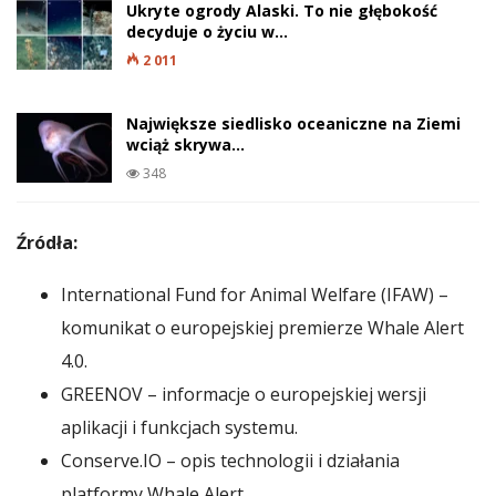
Ukryte ogrody Alaski. To nie głębokość
decyduje o życiu w…
2 011
Największe siedlisko oceaniczne na Ziemi
wciąż skrywa…
348
Źródła:
International Fund for Animal Welfare (IFAW) –
komunikat o europejskiej premierze Whale Alert
4.0.
GREENOV – informacje o europejskiej wersji
aplikacji i funkcjach systemu.
Conserve.IO – opis technologii i działania
platformy Whale Alert.