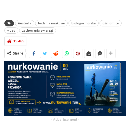
Australia
badania naukowe
biologia morska
ośmiornice
video
zachowania zwierząt
15,465
Share
- Advertisement -