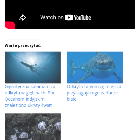
Warto przeczytać:
Gigantyczna kałamarnica
Odkryto tajemnicę miejsca
odkryta w głębinach. Pod
przyciągającego żarłacze
Oceanem Indyjskim
białe
znaleziono ukryty świat