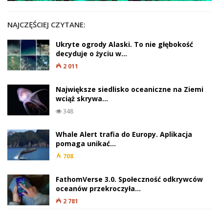
NAJCZĘŚCIEJ CZYTANE:
Ukryte ogrody Alaski. To nie głębokość
decyduje o życiu w…
2 011
Największe siedlisko oceaniczne na Ziemi
wciąż skrywa…
348
Whale Alert trafia do Europy. Aplikacja
pomaga unikać…
708
FathomVerse 3.0. Społeczność odkrywców
oceanów przekroczyła…
2 781