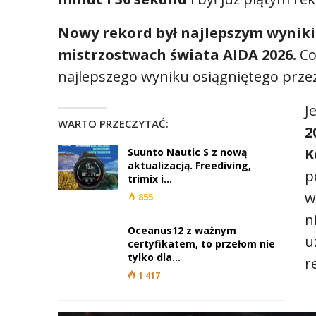
Nowy rekord był najlepszym wyniki
mistrzostwach świata AIDA 2026.
Co
najlepszego wyniku osiągniętego przez
J
WARTO PRZECZYTAĆ:
2
K
Suunto Nautic S z nową
aktualizacją. Freediving,
p
trimix i…
w
855
n
Oceanus12 z ważnym
u
certyfikatem, to przełom nie
tylko dla…
r
1 417