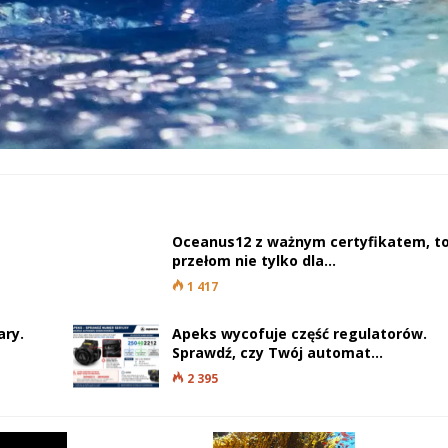
Oceanus12 z ważnym certyfikatem, t
przełom nie tylko dla…
1 417
ary.
Apeks wycofuje część regulatorów.
Sprawdź, czy Twój automat…
2 395