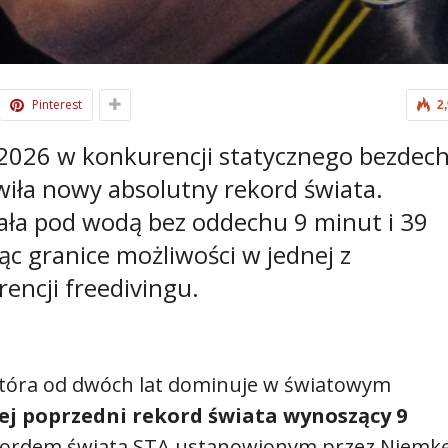
Pinterest
2
 2026 w konkurencji statycznego bezdec
iła nowy absolutny rekord świata.
ła pod wodą bez oddechu 9 minut i 39
ąc granice możliwości w jednej z
encji freedivingu.
 która od dwóch lat dominuje w światowym
jej poprzedni rekord świata wynoszący 9
ekordem świata STA ustanowionym przez Niemkę