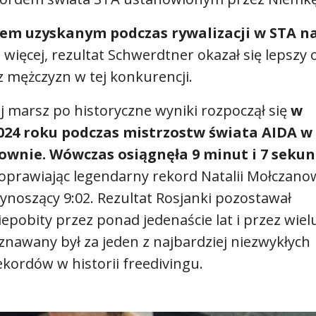
em uzyskanym podczas rywalizacji w STA n
 więcej, rezultat Schwerdtner okazał się lepszy 
 mężczyzn w tej konkurencji.
ej marsz po historyczne wyniki rozpoczął się
w
024 roku podczas mistrzostw świata AIDA w
ownie. Wówczas osiągnęła 9 minut i 7 sekun
oprawiając legendarny rekord Natalii Mołczano
ynoszący 9:02. Rezultat Rosjanki pozostawał
iepobity przez ponad jedenaście lat i przez wiel
znawany był za jeden z najbardziej niezwykłych
ekordów w historii freedivingu.