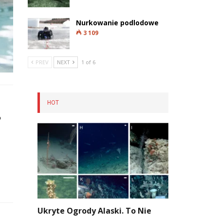
Nurkowanie podlodowe
3 109
PREV
NEXT
1 of 6
HOT
o
Ukryte Ogrody Alaski. To Nie