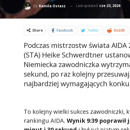
Last updated
cze 23, 2026
By
Kamila Ostasz
Share
Facebook
Twitter
ReddIt
Podczas mistrzostw świata AIDA
(STA) Heike Schwerdtner ustanow
Niemiecka zawodniczka wytrzyma
sekund, po raz kolejny przesuwaj
najbardziej wymagających konkur
To kolejny wielki sukces zawodniczki,
rankingu AIDA.
Wynik 9:39 poprawił 
minut i 30 sekund
i był już piątym r