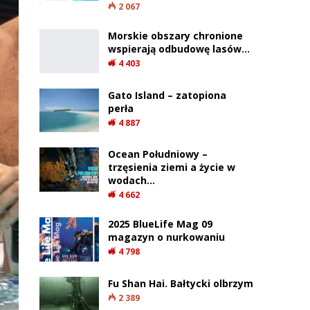
2 067
Morskie obszary chronione
wspierają odbudowę lasów…
4 403
Gato Island – zatopiona
perła
4 887
Ocean Południowy –
trzęsienia ziemi a życie w
wodach…
4 662
2025 BlueLife Mag 09
magazyn o nurkowaniu
4 798
Fu Shan Hai. Bałtycki olbrzym
2 389