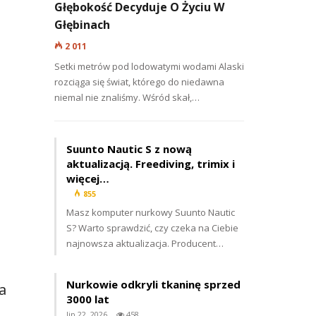
Głębokość Decyduje O Życiu W
Głębinach
2 011
Setki metrów pod lodowatymi wodami Alaski
rozciąga się świat, którego do niedawna
niemal nie znaliśmy. Wśród skał,…
Suunto Nautic S z nową
aktualizacją. Freediving, trimix i
więcej…
855
Masz komputer nurkowy Suunto Nautic
S? Warto sprawdzić, czy czeka na Ciebie
najnowsza aktualizacja. Producent…
Nurkowie odkryli tkaninę sprzed
a
3000 lat
lip 22, 2026
458