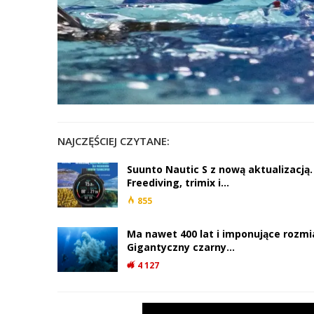
NAJCZĘŚCIEJ CZYTANE:
Suunto Nautic S z nową aktualizacją.
Freediving, trimix i…
855
Ma nawet 400 lat i imponujące rozmi
Gigantyczny czarny…
4 127