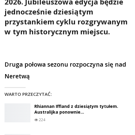
skoczkowie z klifu świata wracają
do Mostaru, gdzie rozpocznie się
decydująca część walki o tytuły
Red Bull Cliff Diving World Series
2026. Jubileuszowa edycja będzie
jednocześnie dziesiątym
przystankiem cyklu rozgrywanym
w tym historycznym miejscu.
Druga połowa sezonu rozpoczyna się nad
Neretwą
WARTO PRZECZYTAĆ: