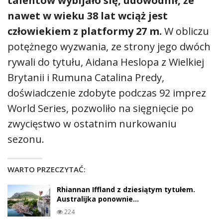
talentów wybijało się, udowodnił, że
nawet w wieku 38 lat wciąż jest
człowiekiem z platformy 27 m.
W obliczu
potężnego wyzwania, ze strony jego dwóch
rywali do tytułu, Aidana Heslopa z Wielkiej
Brytanii i Rumuna Catalina Predy,
doświadczenie zdobyte podczas 92 imprez
World Series, pozwoliło na sięgnięcie po
zwycięstwo w ostatnim nurkowaniu
sezonu.
WARTO PRZECZYTAĆ:
Rhiannan Iffland z dziesiątym tytułem.
Australijka ponownie…
224