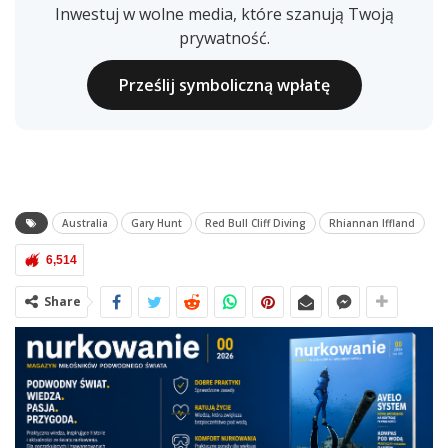
Inwestuj w wolne media, które szanują Twoją
prywatność.
Prześlij symboliczną wpłatę
Australia
Gary Hunt
Red Bull Cliff Diving
Rhiannan Iffland
6,514
Share