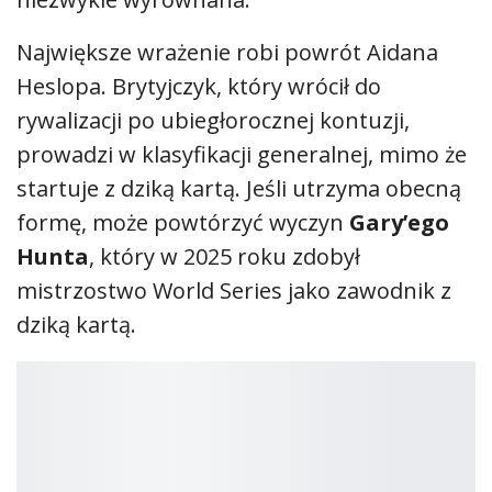
kolejno
Aidan Heslop (Wielka Brytania)
,
James Lichtenstein (USA)
i
Constantin
Popovici (Rumunia)
, dzięki czemu walka o
Puchar Króla Kahekili
pozostaje
niezwykle wyrównana.
Największe wrażenie robi powrót Aidana
Heslopa. Brytyjczyk, który wrócił do
rywalizacji po ubiegłorocznej kontuzji,
prowadzi w klasyfikacji generalnej, mimo że
startuje z dziką kartą. Jeśli utrzyma obecną
formę, może powtórzyć wyczyn
Gary’ego
Hunta
, który w 2025 roku zdobył
mistrzostwo World Series jako zawodnik z
dziką kartą.