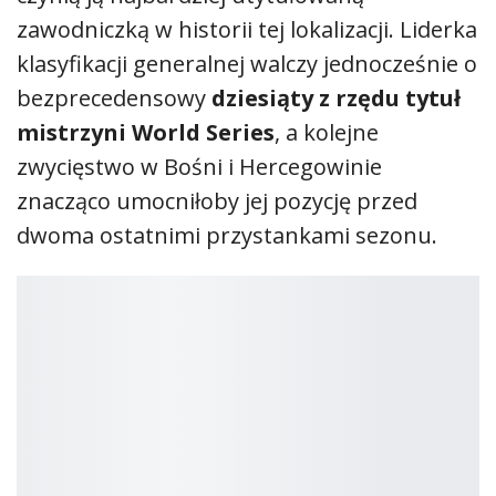
Australijka potrafiła zwyciężyć tutaj więcej
niż raz.
Jej
cztery wygrane
, w tym ubiegłoroczna,
czynią ją najbardziej utytułowaną
zawodniczką w historii tej lokalizacji. Liderka
klasyfikacji generalnej walczy jednocześnie o
bezprecedensowy
dziesiąty z rzędu tytuł
mistrzyni World Series
, a kolejne
zwycięstwo w Bośni i Hercegowinie
znacząco umocniłoby jej pozycję przed
dwoma ostatnimi przystankami sezonu.