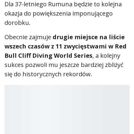
Popovici wraca na swój szczęśliwy obiekt
Po zwycięstwie w Kopenhadze
Constantin
Popovici
ponownie wystąpi na arenie, na
której triumfował również przed rokiem.
Dla 37-letniego Rumuna będzie to kolejna
okazja do powiększenia imponującego
dorobku.
Obecnie zajmuje
drugie miejsce na liście
wszech czasów z 11 zwycięstwami w Red
Bull Cliff Diving World Series
, a kolejny
sukces pozwoli mu jeszcze bardziej zbliżyć
się do historycznych rekordów.