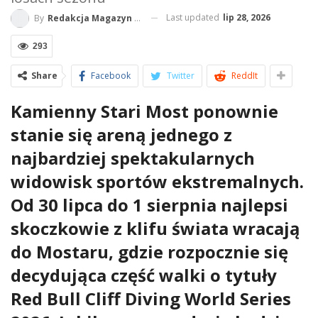
Mostar Ponownie Stolicą
Światowego Cliff Divingu
. Jubileuszowa runda może zdecydować o
losach sezonu
Last updated
lip 28, 2026
By
Redakcja Magazyn BlueLife
293
Share
Facebook
Twitter
ReddIt
Kamienny Stari Most ponownie
stanie się areną jednego z
najbardziej spektakularnych
widowisk sportów ekstremalnych.
Od 30 lipca do 1 sierpnia najlepsi