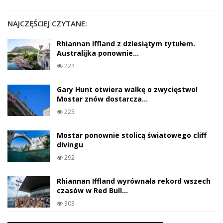
NAJCZĘŚCIEJ CZYTANE:
Rhiannan Iffland z dziesiątym tytułem.
Australijka ponownie…
224
Gary Hunt otwiera walkę o zwycięstwo!
Mostar znów dostarcza…
223
Mostar ponownie stolicą światowego cliff
divingu
292
Rhiannan Iffland wyrównała rekord wszech
czasów w Red Bull…
303