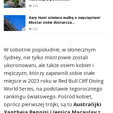
224
Gary Hunt otwiera walkę o zwycięstwo!
Mostar znów dostarcza…
223
W sobotnie popołudnie, w słonecznym
Sydney, nie tylko mistrzowie zostali
ukoronowani, ale także osiem kobiet i
mężczyzn, którzy zapewnili sobie stałe
miejsce w 2023 roku w Red Bull Cliff Diving
World Series, na podstawie tegorocznego
rankingu światowego. Pośród kobiet,
oprócz pierwszej trójki, są to
Australijki
Xantheia Pennisi i Jessica Macaulay z