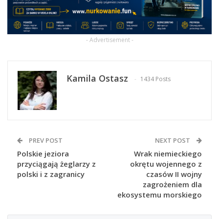
- Advertisement -
Kamila Ostasz
1434 Posts
PREV POST
NEXT POST
Polskie jeziora
Wrak niemieckiego
przyciągają żeglarzy z
okrętu wojennego z
polski i z zagranicy
czasów II wojny
zagrożeniem dla
ekosystemu morskiego