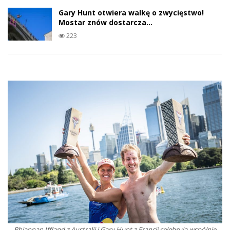
Gary Hunt otwiera walkę o zwycięstwo!
Mostar znów dostarcza…
223
Rhiannan Iffland z Australii i Gary Hunt z Francji celebrują wspólnie