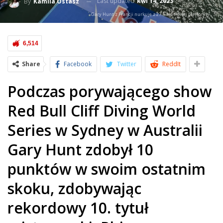
Last updated
kwi 14, 2023
By
Kamila Ostasz
Gary Hunt z Francji nurkuje z 27.5-metrowej platformy.
6,514
Share
Facebook
Twitter
ReddIt
Podczas porywającego show
Red Bull Cliff Diving World
Series w Sydney w Australii
Gary Hunt zdobył 10
punktów w swoim ostatnim
skoku, zdobywając
rekordowy 10. tytuł