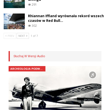
291
Rhiannan Iffland wyrównała rekord wszech
czasów w Red Bull…
302
PREV
NEXT
1 of 7
Słuchaj W Wersji Audio
ARCHEOLOGIA PODWODNA