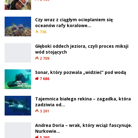
Czy wraz z ciągłym ocieplaniem się
oceanów rafy koralowe…
736
Głęboki oddech jeziora, czyli proces miksji
wód stojących
2 709
Sonar, który pozwala „widzieć” pod wodą
7 686
Tajemnica białego rekina – zagadka, która
zadziwia od…
3 261
Andrea Doria – wrak, który wciąż fascynuje.
Nurkowie…
5 260