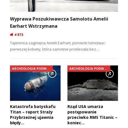
Wyprawa Poszukiwawcza Samolotu Amelii
Earhart Wstrzymana
4 973
Tajemnica zaginięcia Amelii Earhart, pionierki lotnictwa i
pierwszej kobiety, która samotnie przeleciała bez…
ARCHEOLOGIA PODWODNA
ARCHEOLOGIA PODWODNA
Katastrofa batyskafu
Rząd USA umarza
Titan – raport Straży
postępowanie
Przybrzeżnej ujawnia
przeciwko RMS Titanic –
błędy…
koniec…