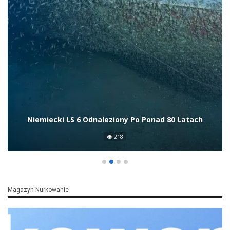
Rhiannan Iffland
6 Odnaleziony Po Ponad 80 Latach
Ponown
218
Magazyn Nurkowanie