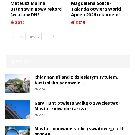
Mateusz Malina
Magdalena Solich-
ustanawia nowy rekord
Talanda otwiera World
świata w DNF
Apnea 2026 rekordem!
3 510
3 819
PREV
NEXT
1 of 16
CLIFF DIVING
Rhiannan Iffland z dziesiątym tytułem.
Australijka ponownie…
224
Gary Hunt otwiera walkę o zwycięstwo!
Mostar znów dostarcza…
223
Mostar ponownie stolicą światowego cliff
divingu