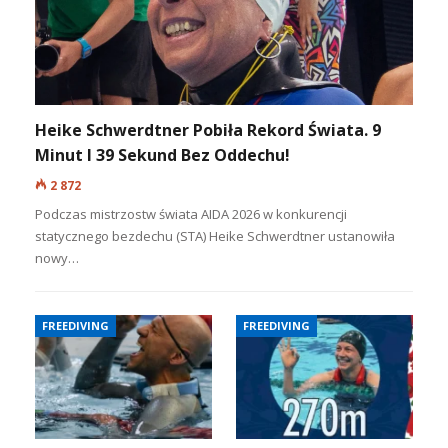
Heike Schwerdtner Pobiła Rekord Świata. 9
Minut I 39 Sekund Bez Oddechu!
2 872
Podczas mistrzostw świata AIDA 2026 w konkurencji
statycznego bezdechu (STA) Heike Schwerdtner ustanowiła
nowy…
FREEDIVING
FREEDIVING