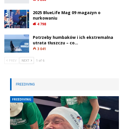
2025 BlueLife Mag 09 magazyn o
nurkowaniu
4 798
Potrzeby humbaków i ich ekstremalna
utrata tłuszczu – co…
3 041
PREV
NEXT
1 of 6
FREEDIVING
FREEDIVING