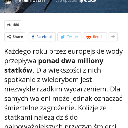
Last updated
lip 6, 2026
By
Kamila Ostasz
480
Share
Facebook
Twitter
ReddIt
Każdego roku przez europejskie wody
przepływa
ponad dwa miliony
statków
. Dla większości z nich
spotkanie z wielorybem jest
niezwykle rzadkim wydarzeniem. Dla
samych waleni może jednak oznaczać
śmiertelne zagrożenie. Kolizje ze
statkami należą dziś do
najpoważniejszych przyczyn śmierci