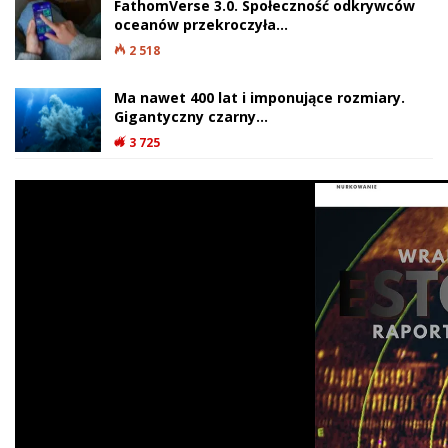
FathomVerse 3.0. Społeczność odkrywców
oceanów przekroczyła…
2 518
Ma nawet 400 lat i imponujące rozmiary.
Gigantyczny czarny…
3 725