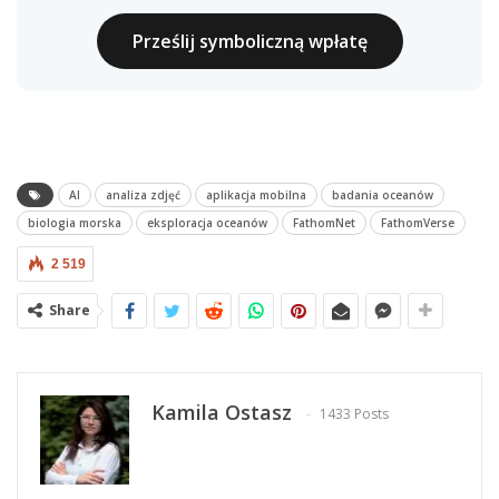
Prześlij symboliczną wpłatę
AI
analiza zdjęć
aplikacja mobilna
badania oceanów
biologia morska
eksploracja oceanów
FathomNet
FathomVerse
2 519
Share
Kamila Ostasz
1433 Posts