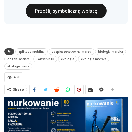
Prześlij symboliczną wpłatę
aplikacja mobilna
bezpieczeństwo na morzu
biologia morska
citizen science
Conserve.IO
ekologia
ekologia morska
ekologia mórz
480
Share