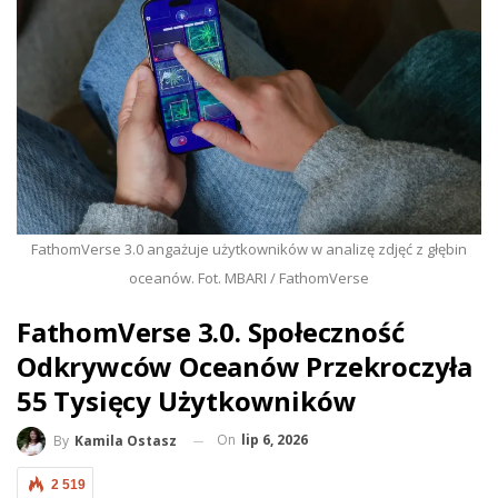
FathomVerse 3.0 angażuje użytkowników w analizę zdjęć z głębin
oceanów. Fot. MBARI / FathomVerse
FathomVerse 3.0. Społeczność
Odkrywców Oceanów Przekroczyła
55 Tysięcy Użytkowników
On
lip 6, 2026
By
Kamila Ostasz
2 519