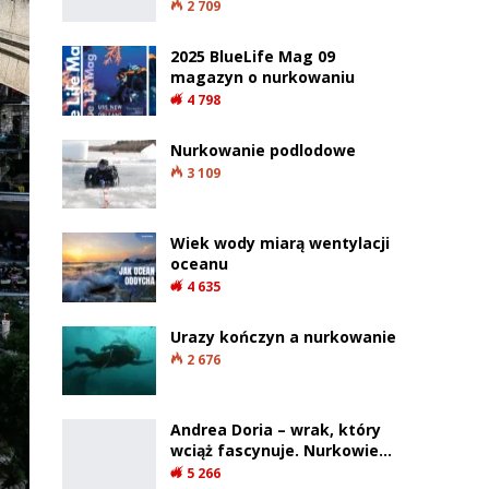
2 709
2025 BlueLife Mag 09
magazyn o nurkowaniu
4 798
Nurkowanie podlodowe
3 109
Wiek wody miarą wentylacji
oceanu
4 635
Urazy kończyn a nurkowanie
2 676
Andrea Doria – wrak, który
wciąż fascynuje. Nurkowie…
5 266