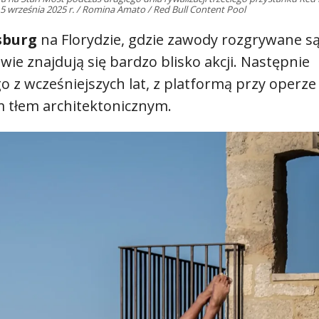
, 5 września 2025 r. / Romina Amato / Red Bull Content Pool
sburg
na Florydzie, gdzie zawody rozgrywane s
owie znajdują się bardzo blisko akcji. Następnie
z wcześniejszych lat, z platformą przy operze 
 tłem architektonicznym.