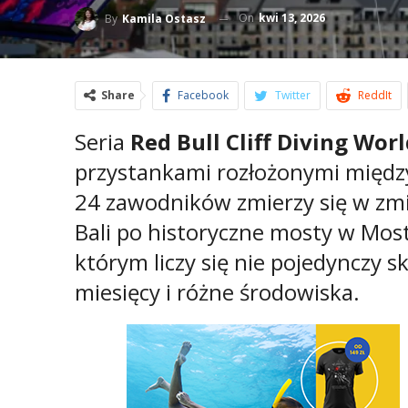
On
kwi 13, 2026
By
Kamila Ostasz
Share
Facebook
Twitter
ReddIt
Seria
Red Bull Cliff Diving Worl
przystankami rozłożonymi między
24 zawodników zmierzy się w z
Bali po historyczne mosty w Mos
którym liczy się nie pojedynczy s
miesięcy i różne środowiska.