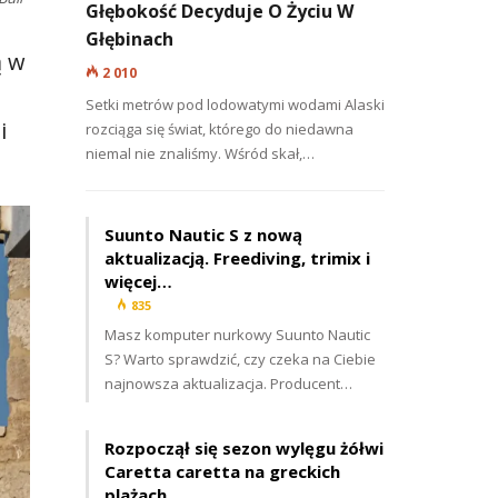
Głębokość Decyduje O Życiu W
Głębinach
ą w
2 010
Setki metrów pod lodowatymi wodami Alaski
i
rozciąga się świat, którego do niedawna
niemal nie znaliśmy. Wśród skał,…
Suunto Nautic S z nową
aktualizacją. Freediving, trimix i
więcej…
835
Masz komputer nurkowy Suunto Nautic
S? Warto sprawdzić, czy czeka na Ciebie
najnowsza aktualizacja. Producent…
Rozpoczął się sezon wylęgu żółwi
Caretta caretta na greckich
plażach