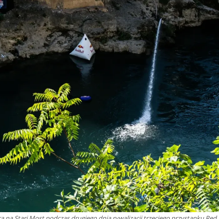
a na Stari Most podczas drugiego dnia rywalizacji trzeciego przystanku Red 