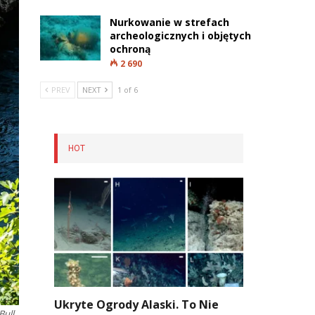
Nurkowanie w strefach
archeologicznych i objętych
ochroną
2 690
PREV
NEXT
1 of 6
HOT
Ukryte Ogrody Alaski. To Nie
Bull