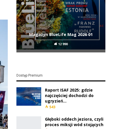
Magazyn BlueLife Mag 2026 01
12 990
Dostęp Premium
Raport ISAF 2025: gdzie
najczęściej dochodzi do
ugryzień…
543
Głęboki oddech jeziora, czyli
proces miksji wód stojących