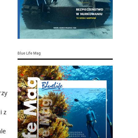
Blue Life Mag
rzy
i z
ale