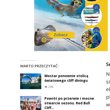
S
WARTO PRZECZYTAĆ:
N
Mostar ponownie stolicą
światowego cliff divingu
s
298
e
p
Powrót po przerwie i mocne
otwarcie sezonu. Red Bull
w
Cliff…