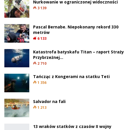
Nurkowanie w ograniczonej widoczności
3 139
Pascal Bernabe. Niepokonany rekord 330
metrów
6 133
Katastrofa batyskafu Titan – raport Straży
Przybrzeżnej…
2 710
Tańcząc z Kongerami na statku Teti
1 356
Salvador na fali
1 213
13 wraków statków z czasów II wojny