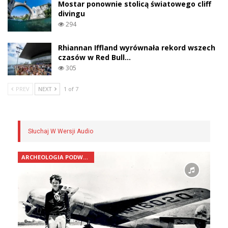
Mostar ponownie stolicą światowego cliff
divingu
294
Rhiannan Iffland wyrównała rekord wszech
czasów w Red Bull…
305
PREV
NEXT
1 of 7
Słuchaj W Wersji Audio
ARCHEOLOGIA PODWODNA