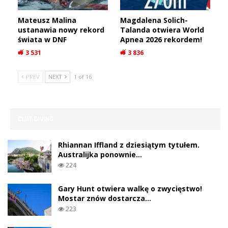
Mateusz Malina
Magdalena Solich-
ustanawia nowy rekord
Talanda otwiera World
świata w DNF
Apnea 2026 rekordem!
3 531
3 836
PREV
NEXT
1 of 16
CLIFF DIVING
Rhiannan Iffland z dziesiątym tytułem.
Australijka ponownie…
224
Gary Hunt otwiera walkę o zwycięstwo!
Mostar znów dostarcza…
223