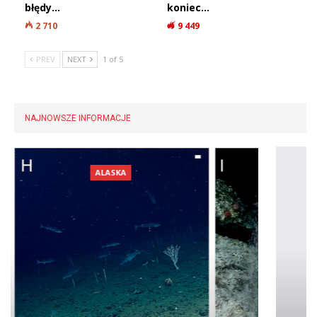
błędy…
koniec…
2 710
9 449
PREV
NEXT
1 of 5
NAJNOWSZE INFORMACJE
AEGEANTEC