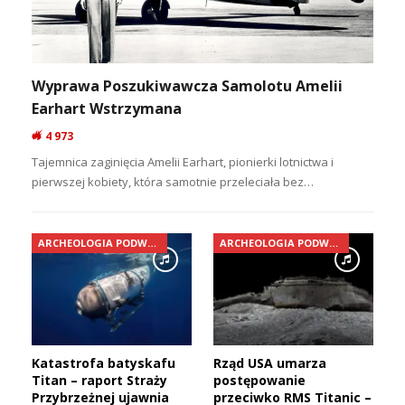
Wyprawa Poszukiwawcza Samolotu Amelii
Earhart Wstrzymana
4 973
Tajemnica zaginięcia Amelii Earhart, pionierki lotnictwa i
pierwszej kobiety, która samotnie przeleciała bez…
ARCHEOLOGIA PODWODNA
ARCHEOLOGIA PODWODNA
Katastrofa batyskafu
Rząd USA umarza
Titan – raport Straży
postępowanie
Przybrzeżnej ujawnia
przeciwko RMS Titanic –