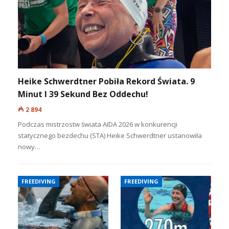
Heike Schwerdtner Pobiła Rekord Świata. 9
Minut I 39 Sekund Bez Oddechu!
2 894
Podczas mistrzostw świata AIDA 2026 w konkurencji
statycznego bezdechu (STA) Heike Schwerdtner ustanowiła
nowy…
FREEDIVING
FREEDIVING