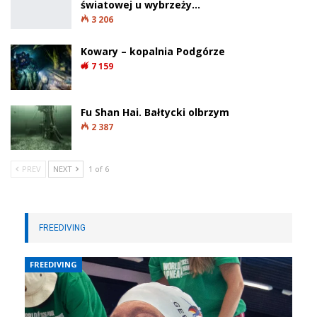
światowej u wybrzeży…
3 206
Kowary – kopalnia Podgórze
7 159
Fu Shan Hai. Bałtycki olbrzym
2 387
PREV
NEXT
1 of 6
FREEDIVING
FREEDIVING