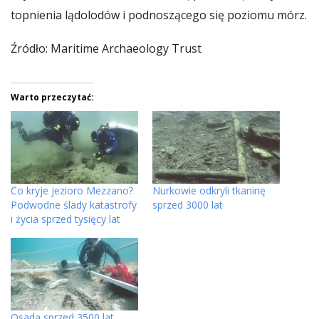
topnienia lądolodów i podnoszącego się poziomu mórz.
Źródło: Maritime Archaeology Trust
Warto przeczytać:
Co kryje jezioro Mezzano?
Nurkowie odkryli tkaninę
Podwodne ślady katastrofy
sprzed 3000 lat
i życia sprzed tysięcy lat
Osada sprzed 3500 lat