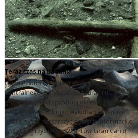
Teraz czas na badania
Odnaleziona tkanina trafi do włoskiego
Centralnego Instytutu Restauracji (ICR),
gdzie specjaliści spróbują określić rodzaj
włókien oraz technikę wykonania. Wyniki
analiz mogą dostarczyć nowych informacji o
rzemiośle i życiu mieszkańców Gran Carro