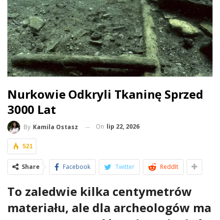
Nurkowie Odkryli Tkaninę Sprzed
3000 Lat
On
lip 22, 2026
By
Kamila Ostasz
521
Share
Facebook
Twitter
ReddIt
To zaledwie kilka centymetrów
materiału, ale dla archeologów ma