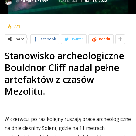
Last updated
mar 13, 2022
By
Kamila Ostasz
779
Share
Facebook
Twitter
ReddIt
Stanowisko archeologiczne
Bouldnor Cliff nadal pełne
artefaktów z czasów
Mezolitu.
W czerwcu, po raz kolejny ruszają prace archeologiczne
na dnie cieśniny Solent, gdzie na 11 metrach