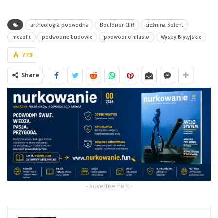
archeologia podwodna
Bouldnor Cliff
cieśnina Solent
mezolit
podwodne budowle
podwodne miasto
Wyspy Brytyjskie
779
Share
- Advertisement -