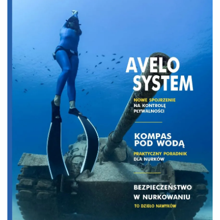
306
Share
Facebook
Twitter
ReddIt
To zaledwie kilka centymetrów
materiału, ale dla archeologów ma
ogromną wartość. Podczas badań
zatopionej osady Gran Carro na
dnie jeziora Bolsena we Włoszech
odnaleziono pierwszy fragment
tkaniny od rozpoczęcia
wykopalisk ponad 60 lat temu.
Znalezisko może pomóc lepiej
poznać techniki tkackie