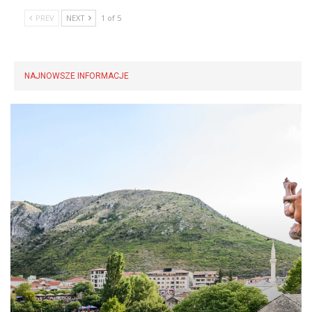
najlepiej zachowanych protohistorycznych
stanowisk w środkowych Włoszech. Z dna
jeziora wydobyto wcześniej m.in. drewniane
elementy domów, narzędzia, haczyki
wędkarskie, kosze oraz pozostałości
żywności. Odkrycia pozwalają odtworzyć
codzienne życie społeczności zamieszkującej
te tereny na długo przed powstaniem
cywilizacji etruskiej.