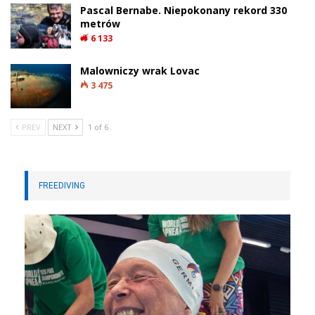
Podwodne pozostałości osady Gran Carro na dnie jeziora Bolsena.
Wyjątkowe warunki pozwoliły zachować drewniane konstrukcje i inne
organiczne zabytki sprzed blisko 3000 lat. Fot. Soprintendenza
Archeologia, Belle Arti e Paesaggio per la provincia di Viterbo e per
l’Etruria Meridionale / Ministero della Cultura (Włochy)
Nie tylko fragment tkaniny