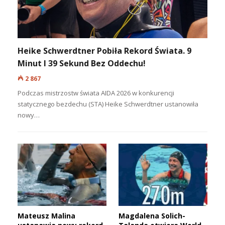
Odkrycie uzupełnia wcześniejsze znaleziska
związane z produkcją tekstyliów.
Archeolodzy odsłonili pozostałości
domowego warsztatu tkackiego, odnaleźli
drewniane wrzeciona, gliniane przęśliki oraz
kościaną tabliczkę używaną do tkania
ozdobnych pasów i taśm. Wszystko
wskazuje na to, że mieszkańcy Gran Carro
doskonale opanowali różne techniki tkackie
już blisko trzy tysiące lat temu.
NAJCZĘŚCIEJ CZYTANE:
Niemiecki LS 6 odnaleziony po ponad 80