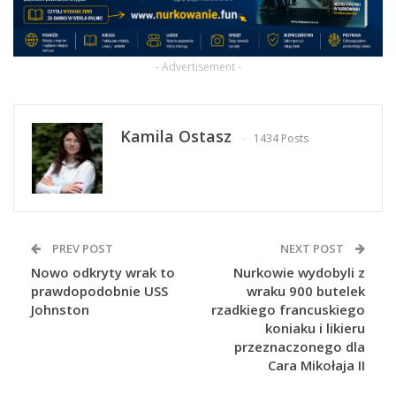
- Advertisement -
Kamila Ostasz
1434 Posts
PREV POST
NEXT POST
Nowo odkryty wrak to
Nurkowie wydobyli z
prawdopodobnie USS
wraku 900 butelek
Johnston
rzadkiego francuskiego
koniaku i likieru
przeznaczonego dla
Cara Mikołaja II