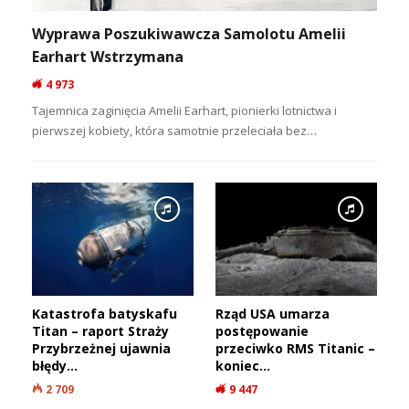
Ceramika i zabytki odkryte podczas badań archeologicznych
zatopionej osady Gran Carro. Fot. Soprintendenza Archeologia, Belle
Arti e Paesaggio per la provincia di Viterbo e per l’Etruria Meridionale /
Ministero della Cultura (Włochy)
Zatopiona kapsuła czasu
Gran Carro jest uznawane za jedno z