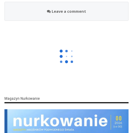
Leave a comment
Nurkowie Odkryli Tkaninę Sprzed
3000 Lat
On
lip 22, 2026
By
Kamila Ostasz