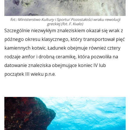
fot.: Ministerstwo Kultury i Sportu/ Pozostałości wraku rewolucji
greckiej (fot. F. Kvalo)
Szczególnie niezwykłym znaleziskiem okazał się wrak z
późnego okresu klasycznego, który transportował pięć
kamiennych kotwic. Ładunek obejmuje również cztery
rodzaje amfor i drobną ceramikę, która pozwoliła na
datowanie znaleziska obejmujące koniec IV lub
początek III wieku p.n.e.