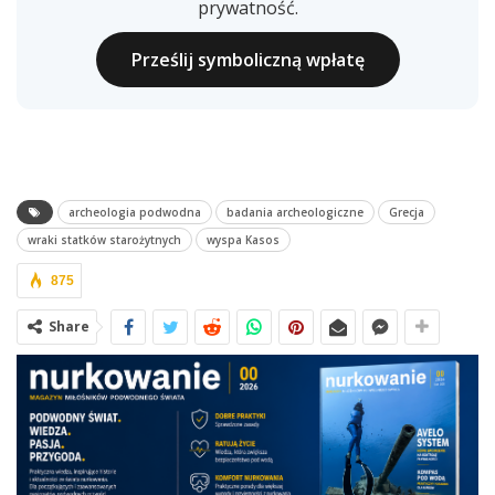
prywatność.
Prześlij symboliczną wpłatę
archeologia podwodna
badania archeologiczne
Grecja
wraki statków starożytnych
wyspa Kasos
875
Share