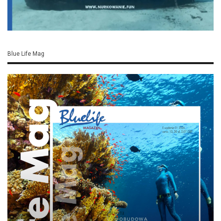
stosowane we wczesnej epoce
żelaza.
Materiały tekstylne niezwykle rzadko
zachowują się przez tysiące lat. W
przypadku Gran Carro pomogła natura.
Podnoszący się poziom jeziora zalał osadę,
dzięki czemu drewniane konstrukcje i inne
organiczne przedmioty przetrwały w
znacznie lepszym stanie niż na większości
stanowisk archeologicznych.
WARTO PRZECZYTAĆ: