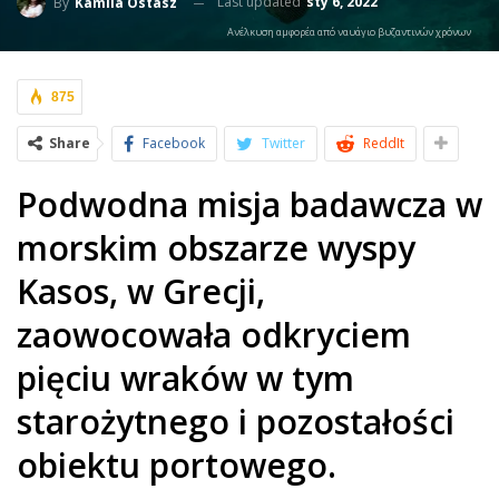
Last updated
sty 6, 2022
By
Kamila Ostasz
Ανέλκυση αμφορέα από ναυάγιο βυζαντινών χρόνων
875
Share
Facebook
Twitter
ReddIt
Podwodna misja badawcza w
morskim obszarze wyspy
Kasos, w Grecji,
zaowocowała odkryciem
pięciu wraków w tym
starożytnego i pozostałości
obiektu portowego.