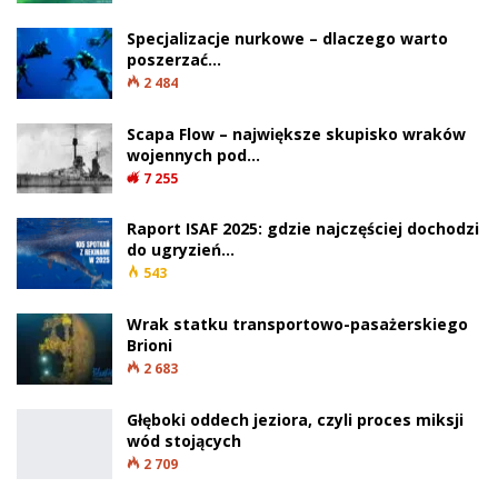
Pierwszy zachowany fragment tkaniny odnaleziony w Gran Carro od
rozpoczęcia badań stanowiska ponad 60 lat temu. Znalezisko
datowane jest na wczesną epokę żelaza. Fot. Soprintendenza
Archeologia, Belle Arti e Paesaggio per la provincia di Viterbo e per
l’Etruria Meridionale / Ministero della Cultura (Włochy)