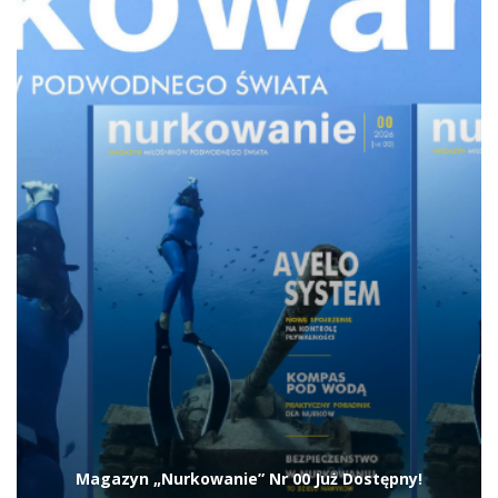
gdzie specjaliści spróbują określić rodzaj
włókien oraz technikę wykonania. Wyniki
analiz mogą dostarczyć nowych informacji o
rzemiośle i życiu mieszkańców Gran Carro
sprzed blisko 3000 lat.
Źródło: Soprintendenza Archeologia, Belle Arti e
Paesaggio per la provincia di Viterbo e per l’Etruria
Meridionale / Ministero della Cultura (Włochy)
Magazyn BlueLife
Spodobał Ci się artykuł?
Wesprzyj naszą