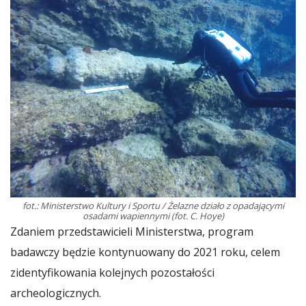
fot.: Ministerstwo Kultury i Sportu / Żelazne działo z opadającymi
osadami wapiennymi (fot. C. Hoye)
Zdaniem przedstawicieli Ministerstwa, program
badawczy będzie kontynuowany do 2021 roku, celem
zidentyfikowania kolejnych pozostałości
archeologicznych.