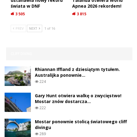
latach
217
Wrak Capo Mulini od ponad 2000 lat skrywa
tajemnice, nowe…
246
19 armat z dna rzeki Savannah. Przeleżały
pod wodą niemal…
1 555
Marmury Partenonu pod wodą? Nowe
odkrycie przy wraku…
10 906