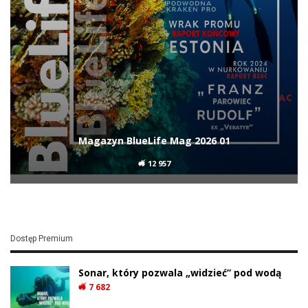
Niemiecki LS 6 odnaleziony po ponad 80
latach
217
Wrak Capo Mulini od ponad 2000 lat skrywa
tajemnice, nowe…
246