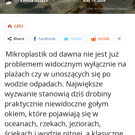
Last updated
maj 19, 2026
By
Kamila Ostasz
Fot.: Aristal Branson / Pixabay
2,853
Share
Facebook
Twitter
ReddIt
Mikroplastik od dawna nie jest już
problemem widocznym wyłącznie na
plażach czy w unoszących się po
wodzie odpadach. Największe
wyzwanie stanowią dziś drobiny
praktycznie niewidoczne gołym
okiem, które pojawiają się w
oceanach, rzekach, jeziorach,
ściekach i wodzie pitnej, a klasyczne