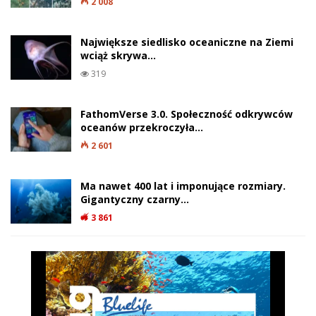
2 008
Największe siedlisko oceaniczne na Ziemi
wciąż skrywa…
319
FathomVerse 3.0. Społeczność odkrywców
oceanów przekroczyła…
2 601
Ma nawet 400 lat i imponujące rozmiary.
Gigantyczny czarny…
3 861