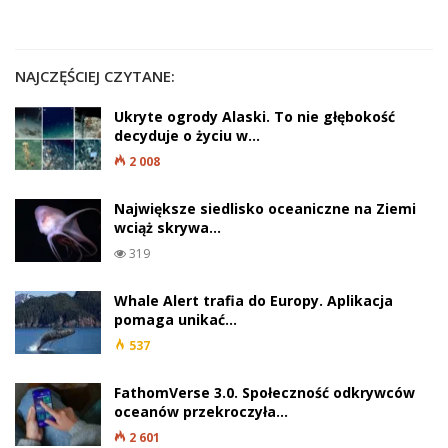
NAJCZĘŚCIEJ CZYTANE:
Ukryte ogrody Alaski. To nie głębokość
decyduje o życiu w…
2 008
Największe siedlisko oceaniczne na Ziemi
wciąż skrywa…
319
Whale Alert trafia do Europy. Aplikacja
pomaga unikać…
537
FathomVerse 3.0. Społeczność odkrywców
oceanów przekroczyła…
2 601