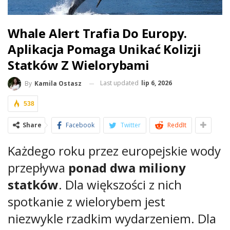
Whale Alert Trafia Do Europy.
Aplikacja Pomaga Unikać Kolizji
Statków Z Wielorybami
Last updated
lip 6, 2026
By
Kamila Ostasz
538
Share
Facebook
Twitter
ReddIt
Każdego roku przez europejskie wody
przepływa
ponad dwa miliony
statków
. Dla większości z nich
spotkanie z wielorybem jest
niezwykle rzadkim wydarzeniem. Dla