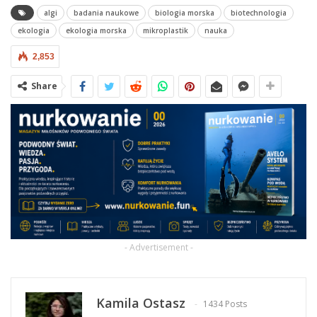
algi
badania naukowe
biologia morska
biotechnologia
ekologia
ekologia morska
mikroplastik
nauka
2,853
Share
- Advertisement -
Kamila Ostasz
1434 Posts