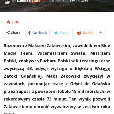
Last updated
sty 14, 2016
By
Kamila Ostasz
2,100
Share
Facebook
Twitter
ReddIt
Rozmowa z Maksem Żakowskim, zawodnikiem Blue
Media Team, Wicemistrzem Świata, Mistrzem
Polski, zdobywcą Pucharu Polski w Kiteracingu oraz
zwycięzcą 63. edycji wyścigu o Błękitną Wstęgę
Zatoki Gdańskiej. Maks Żakowski zwyciężył w
zawodach, pokonując trasę z Gdyni do Gdańska
przez Sopot i z powrotem (około 18 mil morskich) w
rekordowym czasie 73 minut. Ten wynik pozwolił
Żakowskiemu obronić wywalczony w zeszłym roku