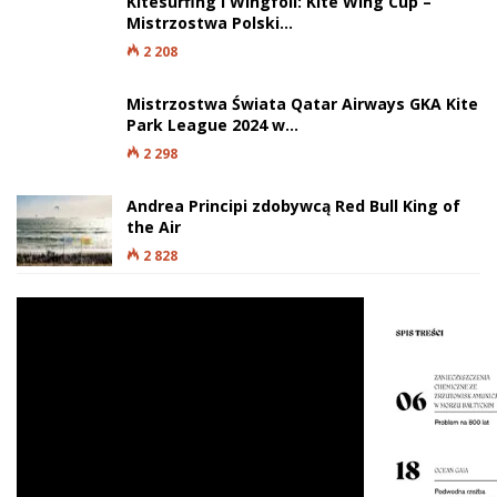
Kitesurfing i Wingfoil: Kite Wing Cup –
Mistrzostwa Polski…
2 208
Mistrzostwa Świata Qatar Airways GKA Kite
Park League 2024 w…
2 298
Andrea Principi zdobywcą Red Bull King of
the Air
2 828