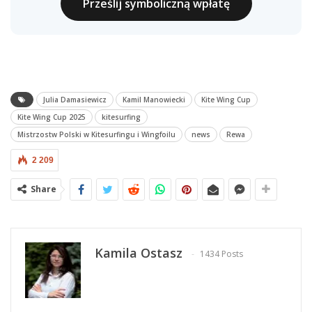
Prześlij symboliczną wpłatę
Julia Damasiewicz
Kamil Manowiecki
Kite Wing Cup
Kite Wing Cup 2025
kitesurfing
Mistrzostw Polski w Kitesurfingu i Wingfoilu
news
Rewa
2 209
Share
Kamila Ostasz
1434 Posts