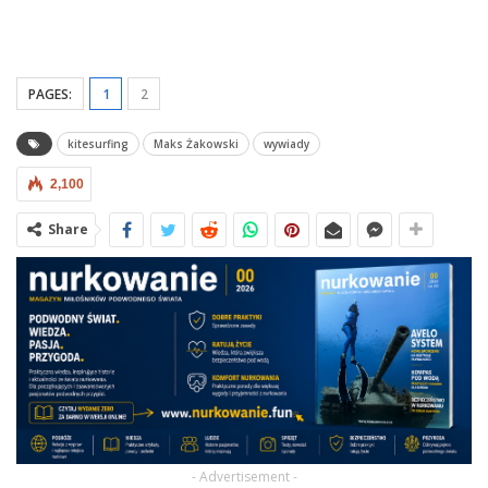
PAGES:
1
2
kitesurfing
Maks Żakowski
wywiady
2,100
Share
- Advertisement -