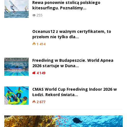
Rewa ponownie stolicą polskiego
kitesurfingu. Poznaliśmy…
255
Oceanus12 z ważnym certyfikatem, to
przełom nie tylko dla…
1 414
Freediving w Budapeszcie. World Apnea
2026 startuje w Duna…
4 149
CMAS World Cup Freediving Indoor 2026 w
Łodzi. Rekord świata…
2 677