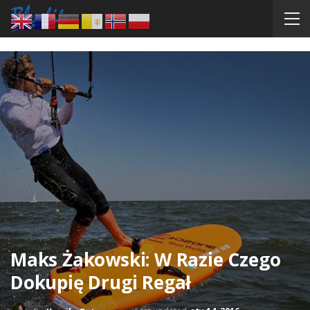
Maks Żakowski: W Razie Czego
Dokupię Drugi Regał