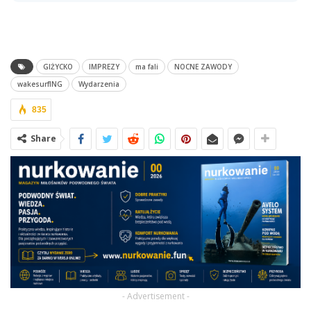
GIŻYCKO
IMPREZY
ma fali
NOCNE ZAWODY
wakesurfING
Wydarzenia
835
Share
- Advertisement -