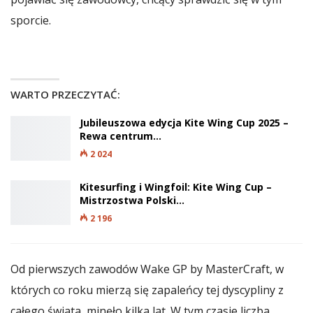
sporcie.
WARTO PRZECZYTAĆ:
Jubileuszowa edycja Kite Wing Cup 2025 –
Rewa centrum…
2 024
Kitesurfing i Wingfoil: Kite Wing Cup –
Mistrzostwa Polski…
2 196
Od pierwszych zawodów Wake GP by MasterCraft, w
których co roku mierzą się zapaleńcy tej dyscypliny z
całego świata, minęło kilka lat. W tym czasie liczba