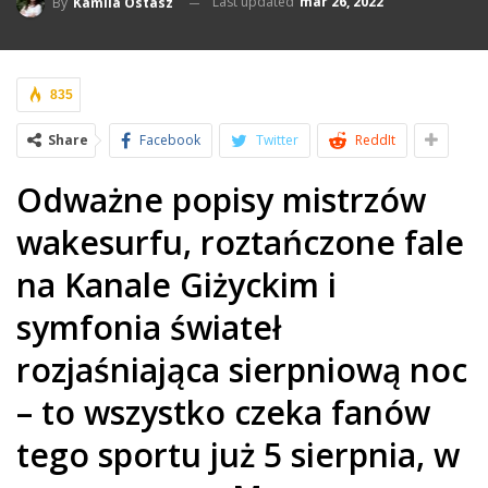
Last updated
mar 26, 2022
By
Kamila Ostasz
835
Share
Facebook
Twitter
ReddIt
Odważne popisy mistrzów
wakesurfu, roztańczone fale
na Kanale Giżyckim i
symfonia świateł
rozjaśniająca sierpniową noc
– to wszystko czeka fanów
tego sportu już 5 sierpnia, w