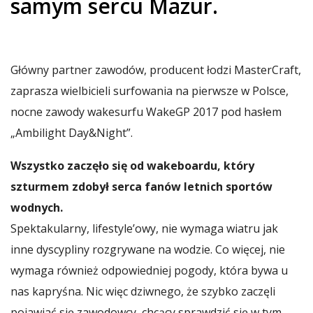
samym sercu Mazur.
Główny partner zawodów, producent łodzi MasterCraft,
zaprasza wielbicieli surfowania na pierwsze w Polsce,
nocne zawody wakesurfu WakeGP 2017 pod hasłem
„Ambilight Day&Night”.
Wszystko zaczęło się od wakeboardu, który
szturmem zdobył serca fanów letnich sportów
wodnych.
Spektakularny, lifestyle’owy, nie wymaga wiatru jak
inne dyscypliny rozgrywane na wodzie. Co więcej, nie
wymaga również odpowiedniej pogody, która bywa u
nas kapryśna. Nic więc dziwnego, że szybko zaczęli
pojawiać się zawodowcy, chcący sprawdzić się w tym