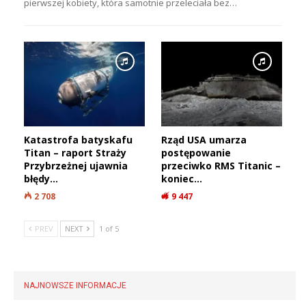
pierwszej kobiety, która samotnie przeleciała bez…
Katastrofa batyskafu
Rząd USA umarza
Titan – raport Straży
postępowanie
Przybrzeżnej ujawnia
przeciwko RMS Titanic –
błędy…
koniec…
2 708
9 447
PREV
NEXT
1 of 5
NAJNOWSZE INFORMACJE