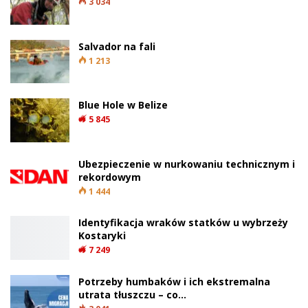
3 034
Salvador na fali
1 213
Blue Hole w Belize
5 845
Ubezpieczenie w nurkowaniu technicznym i
rekordowym
1 444
Identyfikacja wraków statków u wybrzeży
Kostaryki
7 249
Potrzeby humbaków i ich ekstremalna
utrata tłuszczu – co…