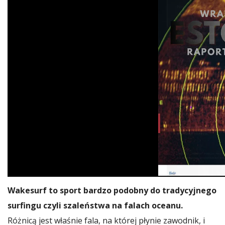
Wakesurf to sport bardzo podobny do tradycyjnego
surfingu czyli szaleństwa na falach oceanu.
Różnicą jest właśnie fala, na której płynie zawodnik, i