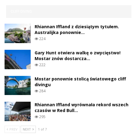
CLIFF DIVING
Rhiannan Iffland z dziesiątym tytułem.
Australijka ponownie…
224
Gary Hunt otwiera walkę o zwycięstwo!
Mostar znów dostarcza…
222
Mostar ponownie stolicą światowego cliff
divingu
284
Rhiannan Iffland wyrównała rekord wszech
czasów w Red Bull…
295
PREV
NEXT
1 of 7