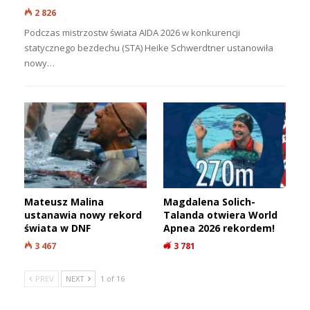
2 826
Podczas mistrzostw świata AIDA 2026 w konkurencji
statycznego bezdechu (STA) Heike Schwerdtner ustanowiła
nowy…
Mateusz Malina
Magdalena Solich-
ustanawia nowy rekord
Talanda otwiera World
świata w DNF
Apnea 2026 rekordem!
3 467
3 781
PREV
NEXT
1 of 16