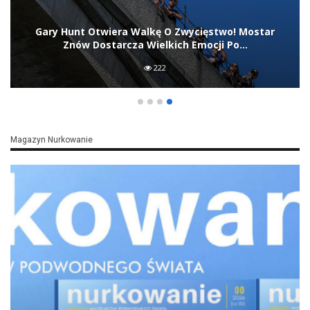
Ukryte Ogrody Alaski. To Nie Głębokość Decyduje O
Życiu W Głębinach
2 007
Magazyn Nurkowanie