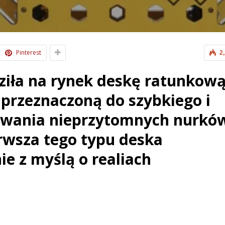
Pinterest
2
iła na rynek deskę ratunkow
 przeznaczoną do szybkiego i
wania nieprzytomnych nurkó
erwsza tego typu deska
e z myślą o realiach