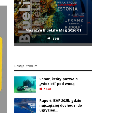
Magazyn BlueLife Mag 2026 01
12 943
Dostęp Premium
Sonar, który pozwala
„widzieć” pod wodą
7 678
Raport ISAF 2025: gdzie
najczęściej dochodzi do
ugryzień…