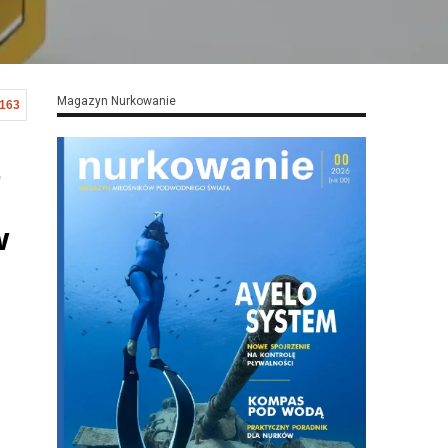
Magazyn Nurkowanie
,163
ą
w