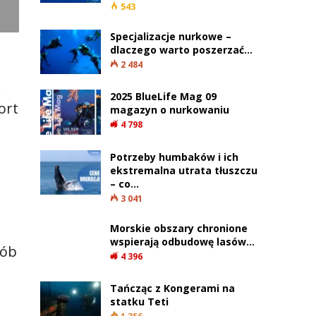
543
Specjalizacje nurkowe –
dlaczego warto poszerzać…
2 484
.
2025 BlueLife Mag 09
ort
magazyn o nurkowaniu
4 798
Potrzeby humbaków i ich
ekstremalna utrata tłuszczu
– co…
3 041
Morskie obszary chronione
wspierają odbudowę lasów…
sób
4 396
Tańcząc z Kongerami na
statku Teti