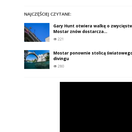
NAJCZĘŚCIEJ CZYTANE:
Gary Hunt otwiera walkę o zwycięst
Mostar znów dostarcza…
221
Mostar ponownie stolicą światowego 
divingu
280