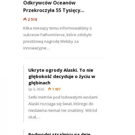
Odkrywców Oceanów
Przekroczyła 55 Tysięcy…
2 516
Kilka miesięcy temu informowaliśmy o
sukcesie FathomVerse, które zdobyło
prestiżową nagrodę Webby za
innowacyjne…
Ukryte ogrody Alaski. To nie
głębokość decyduje o życiu w
głębinach
lip 6, 2026
1 987
Setki metrów pod lodowatymi wodami
Alaski rozciąga się świat, którego do
niedawna niemal nie znaliśmy. Wśród
skał,…
Podwodni strażnicy na dnie