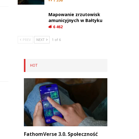
1 356
Mapowanie zrzutowisk
amunicyjnych w Bałtyku
6 462
PREV
NEXT
1 of 6
HOT
FathomVerse 3.0. Społeczność