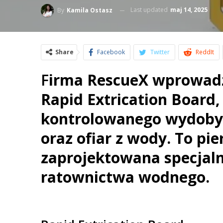
Last updated
maj 14, 2025
By
Kamila Ostasz
Share
Facebook
Twitter
ReddIt
F
irma RescueX wprowadz
Rapid Extrication Board,
kontrolowanego wydoby
oraz ofiar z wody. To pi
zaprojektowana specjalni
ratownictwa wodnego.