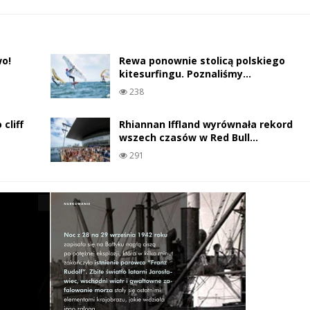
wo!
Rewa ponownie stolicą polskiego
kitesurfingu. Poznaliśmy…
238
cliff
Rhiannan Iffland wyrównała rekord
wszech czasów w Red Bull…
291