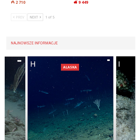
2 710
9 449
PREV
NEXT
1 of 5
NAJNOWSZE INFORMACJE
AEGEANTEC