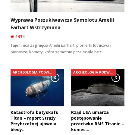
Wyprawa Poszukiwawcza Samolotu Amelii
Earhart Wstrzymana
4 974
Tajemnica zaginięcia Amelii Earhart, pionierki lotnictwa i
pierwszej kobiety, która samotnie przeleciała bez…
ARCHEOLOGIA PODWODNA
ARCHEOLOGIA PODWODNA
Katastrofa batyskafu
Rząd USA umarza
Titan – raport Straży
postępowanie
Przybrzeżnej ujawnia
przeciwko RMS Titanic –
błędy…
koniec…