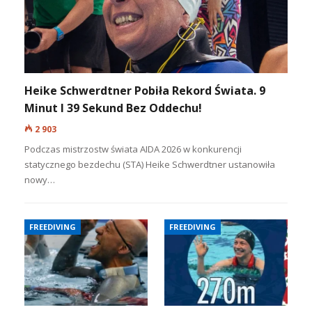
Heike Schwerdtner Pobiła Rekord Świata. 9
Minut I 39 Sekund Bez Oddechu!
2 903
Podczas mistrzostw świata AIDA 2026 w konkurencji
statycznego bezdechu (STA) Heike Schwerdtner ustanowiła
nowy…
FREEDIVING
FREEDIVING