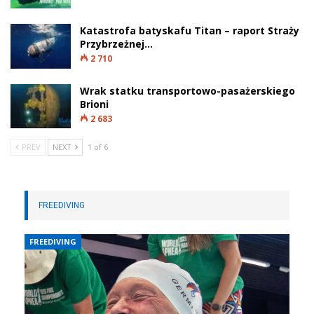
Katastrofa batyskafu Titan – raport Straży
Przybrzeżnej…
2 710
Wrak statku transportowo-pasażerskiego
Brioni
2 683
PREV
NEXT
1 of 6
FREEDIVING
FREEDIVING