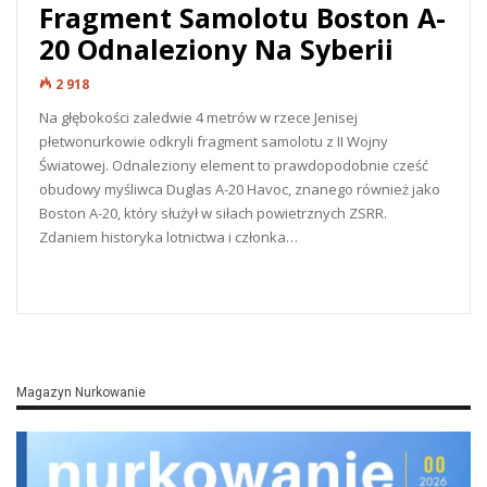
Fragment Samolotu Boston A-
20 Odnaleziony Na Syberii
2 918
Na głębokości zaledwie 4 metrów w rzece Jenisej
płetwonurkowie odkryli fragment samolotu z II Wojny
Światowej. Odnaleziony element to prawdopodobnie cześć
obudowy myśliwca Duglas A-20 Havoc, znanego również jako
Boston A-20, który służył w siłach powietrznych ZSRR.
Zdaniem historyka lotnictwa i członka
…
READ MORE...
Magazyn Nurkowanie