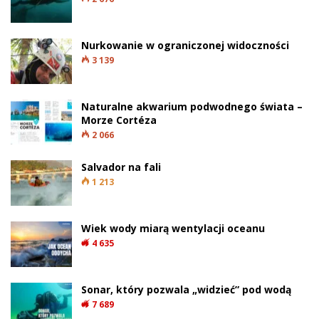
Nurkowanie w ograniczonej widoczności
3 139
Naturalne akwarium podwodnego świata –
Morze Cortéza
2 066
Salvador na fali
1 213
Wiek wody miarą wentylacji oceanu
4 635
Sonar, który pozwala „widzieć” pod wodą
7 689