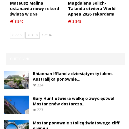
Mateusz Malina
Magdalena Solich-
ustanawia nowy rekord
Talanda otwiera World
świata w DNF
Apnea 2026 rekordem!
3 540
3 845
PREV
NEXT
1 of 16
CLIFF DIVING
Rhiannan Iffland z dziesiątym tytułem.
Australijka ponownie…
224
Gary Hunt otwiera walkę o zwycięstwo!
Mostar znów dostarcza…
223
Mostar ponownie stolicą światowego cliff
divingu