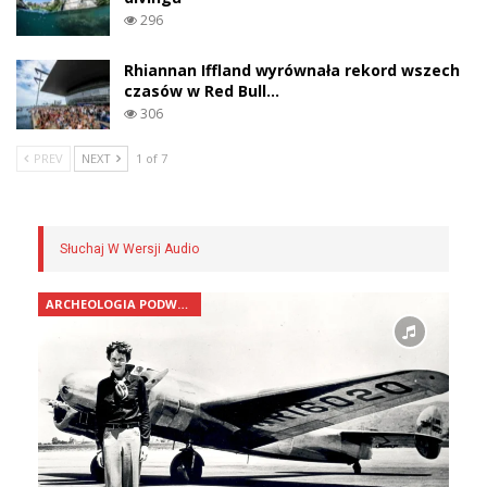
296
Rhiannan Iffland wyrównała rekord wszech
czasów w Red Bull…
306
PREV
NEXT
1 of 7
Słuchaj W Wersji Audio
ARCHEOLOGIA PODWODNA