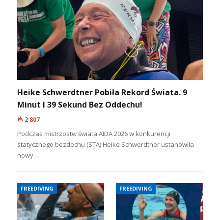
Heike Schwerdtner Pobiła Rekord Świata. 9
Minut I 39 Sekund Bez Oddechu!
2 807
Podczas mistrzostw świata AIDA 2026 w konkurencji
statycznego bezdechu (STA) Heike Schwerdtner ustanowiła
nowy…
FREEDIVING
FREEDIVING