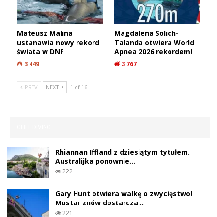
Mateusz Malina
Magdalena Solich-
ustanawia nowy rekord
Talanda otwiera World
świata w DNF
Apnea 2026 rekordem!
3 449
3 767
PREV
NEXT
1 of 16
CLIFF DIVING
Rhiannan Iffland z dziesiątym tytułem.
Australijka ponownie…
222
Gary Hunt otwiera walkę o zwycięstwo!
Mostar znów dostarcza…
221