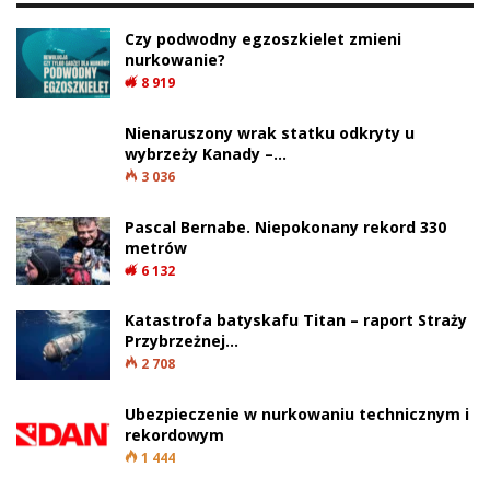
Czy podwodny egzoszkielet zmieni
nurkowanie?
8 919
Nienaruszony wrak statku odkryty u
wybrzeży Kanady –…
3 036
Pascal Bernabe. Niepokonany rekord 330
metrów
6 132
Katastrofa batyskafu Titan – raport Straży
Przybrzeżnej…
2 708
Ubezpieczenie w nurkowaniu technicznym i
rekordowym
1 444