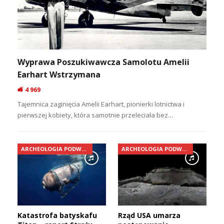
Wyprawa Poszukiwawcza Samolotu Amelii
Earhart Wstrzymana
4 969
Tajemnica zaginięcia Amelii Earhart, pionierki lotnictwa i
pierwszej kobiety, która samotnie przeleciała bez…
ARCHEOLOGIA PODWODNA
ARCHEOLOGIA PODWODNA
Katastrofa batyskafu
Rząd USA umarza