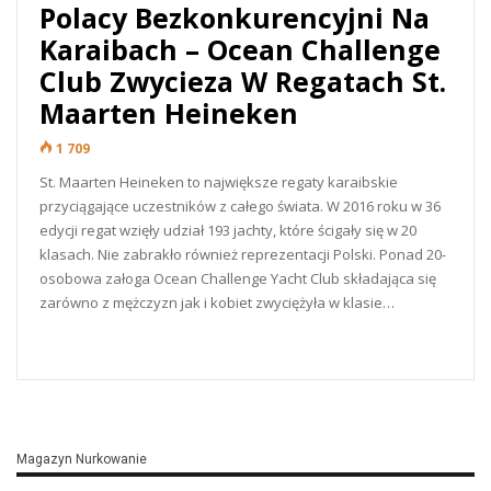
Polacy Bezkonkurencyjni Na
Karaibach – Ocean Challenge
Club Zwycieza W Regatach St.
Maarten Heineken
1 709
St. Maarten Heineken to największe regaty karaibskie
przyciągające uczestników z całego świata. W 2016 roku w 36
edycji regat wzięły udział 193 jachty, które ścigały się w 20
klasach. Nie zabrakło również reprezentacji Polski. Ponad 20-
osobowa załoga Ocean Challenge Yacht Club składająca się
zarówno z mężczyzn jak i kobiet zwyciężyła w klasie…
READ MORE...
Magazyn Nurkowanie