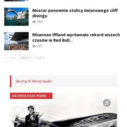
Mostar ponownie stolicą światowego cliff
divingu
280
Rhiannan Iffland wyrównała rekord wszech
czasów w Red Bull…
291
PREV
NEXT
1 of 7
Słuchaj W Wersji Audio
ARCHEOLOGIA PODWODNA