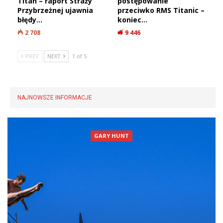
Titan – raport Straży
postępowanie
Przybrzeżnej ujawnia
przeciwko RMS Titanic –
błędy…
koniec…
2 708
9 446
PREV
NEXT
1 of 5
NAJNOWSZE INFORMACJE
GARY HUNT