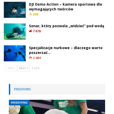
DJI Osmo Action – kamera sportowa dla
wymagających twórców
598
Sonar, który pozwala „widzieć” pod wodą
7 678
Specjalizacje nurkowe – dlaczego warto
poszerzać…
2 484
PREV
NEXT
1 of 6
FREEDIVING
FREEDIVING