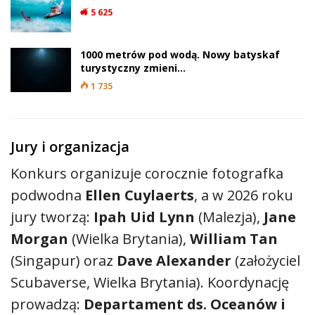
5 625
1000 metrów pod wodą. Nowy batyskaf
turystyczny zmieni…
1 735
Jury i organizacja
Konkurs organizuje corocznie fotografka
podwodna
Ellen Cuylaerts
, a w 2026 roku
jury tworzą:
Ipah Uid Lynn
(Malezja),
Jane
Morgan
(Wielka Brytania),
William Tan
(Singapur) oraz
Dave Alexander
(założyciel
Scubaverse, Wielka Brytania). Koordynację
prowadzą:
Departament ds. Oceanów i