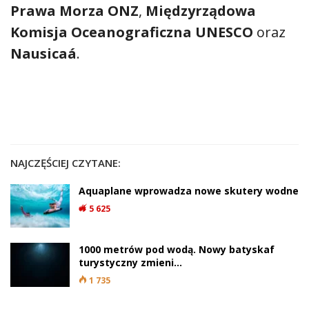
Prawa Morza ONZ
,
Międzyrządowa
Komisja Oceanograficzna UNESCO
oraz
Nausicaá
.
NAJCZĘŚCIEJ CZYTANE:
Aquaplane wprowadza nowe skutery wodne
5 625
1000 metrów pod wodą. Nowy batyskaf
turystyczny zmieni…
1 735