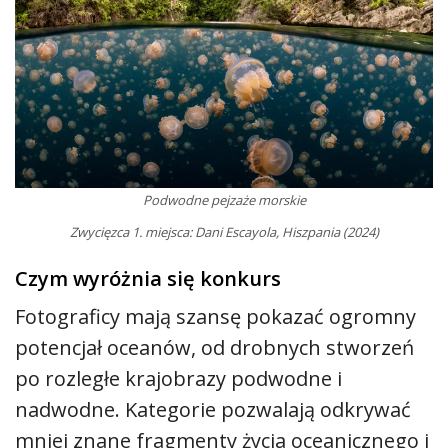
Podwodne pejzaże morskie
Zwycięzca 1. miejsca: Dani Escayola, Hiszpania (2024)
Czym wyróżnia się konkurs
Fotograficy mają szansę pokazać ogromny
potencjał oceanów, od drobnych stworzeń
po rozległe krajobrazy podwodne i
nadwodne. Kategorie pozwalają odkrywać
mniej znane fragmenty życia oceanicznego i