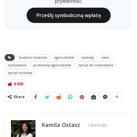
prywatność.
Prześlij symboliczną wpłatę
badania naukowe
egzoszkielet
Gadżety
news
nurkowanie
podwodny egzoszkielet
sprzęt do nurkowania
sprzęt nurkowy
8 956
Share
Kamila Ostasz
1434 Posts