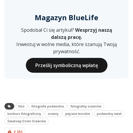
Magazyn BlueLife
Spodobał Ci się artykuł?
Wesprzyj naszą
dalszą pracę.
Inwestuj w wolne media, które szanują Twoją
prywatność.
Prześlij symboliczną wpłatę
foto
fotografia podwodna
fotograficy oceanów
konkurs fotograficzny
oceany
pejzaże morskie
podwodny świat
Światowy Dzień Oceanów
2 351