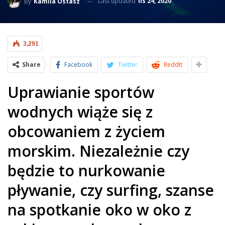
Last updated
lis 24, 2020
By
Kamila Ostasz
3,291
Share
Facebook
Twitter
ReddIt
Uprawianie sportów
wodnych wiąże się z
obcowaniem z życiem
morskim. Niezależnie czy
będzie to nurkowanie
pływanie, czy surfing, szanse
na spotkanie oko w oko z