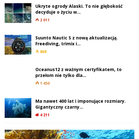
Ukryte ogrody Alaski. To nie głębokość
decyduje o życiu w…
2 011
Suunto Nautic S z nową aktualizacją.
Freediving, trimix i…
869
Oceanus12 z ważnym certyfikatem, to
przełom nie tylko dla…
1 450
Ma nawet 400 lat i imponujące rozmiary.
Gigantyczny czarny…
4 211