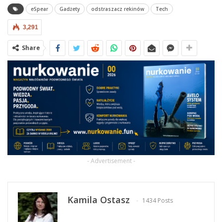
eSpear
Gadżety
odstraszacz rekinów
Tech
3,291
Share
- Advertisement -
Kamila Ostasz
1434 Posts