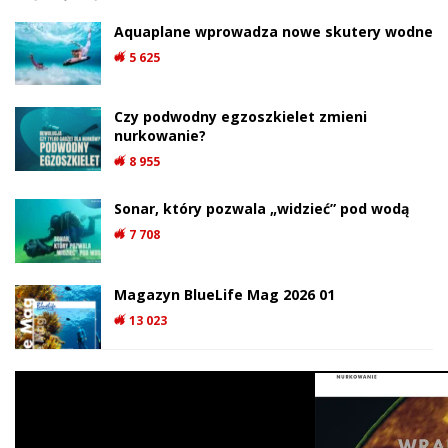
Aquaplane wprowadza nowe skutery wodne
5 625
Czy podwodny egzoszkielet zmieni
nurkowanie?
8 955
Sonar, który pozwala „widzieć” pod wodą
7 708
Magazyn BlueLife Mag 2026 01
13 023