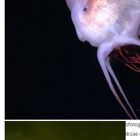
Samica pelagicznej ośmiornicy Haliphron atlanticus sfo
głębokości około 800 metrów. Zdjęcie wykonano podczas e