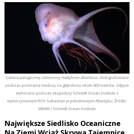
Samica pelagicznej ośmiornicy Haliphron atlanticus sfotografowana
podczas pożerania meduzy na głębokości około 800 metrów. Zdjęcie
wykonano podczas ekspedycji Schmidt Ocean Institute z
wykorzystaniem ROV SuBastian w południowym Atlantyku. Źródło:
MBARI / Schmidt Ocean Institute
Największe Siedlisko Oceaniczne
Na Ziemi Wciąż Skrywa Tajemnice.