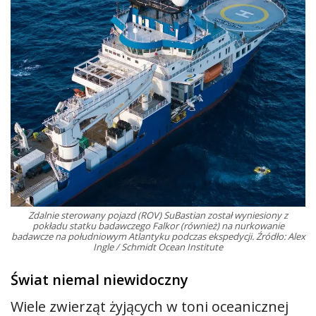
Zdalnie sterowany pojazd (ROV) SuBastian został wyniesiony z
pokładu statku badawczego Falkor (również) na nurkowanie
badawcze na południowym Atlantyku podczas ekspedycji. Źródło: Alex
Ingle / Schmidt Ocean Institute
Świat niemal niewidoczny
Wiele zwierząt żyjących w toni oceanicznej