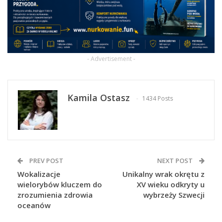
- Advertisement -
Kamila Ostasz
1434 Posts
PREV POST
NEXT POST
Wokalizacje
Unikalny wrak okrętu z
wielorybów kluczem do
XV wieku odkryty u
zrozumienia zdrowia
wybrzeży Szwecji
oceanów