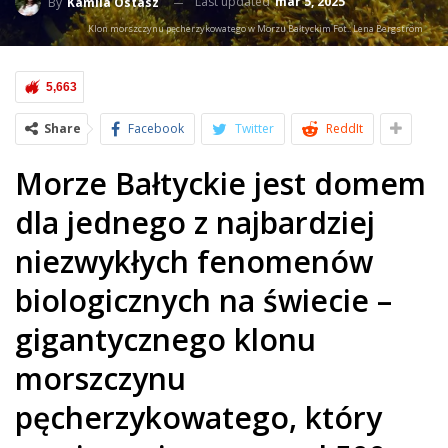
Last updated
mar 5, 2025
By
Kamila Ostasz
Klon morszczynu pęcherzykowatego w Morzu Bałtyckim Fot.: Lena Bergström
5,663
Share
Facebook
Twitter
ReddIt
Morze Bałtyckie jest domem
dla jednego z najbardziej
niezwykłych fenomenów
biologicznych na świecie –
gigantycznego klonu
morszczynu
pęcherzykowatego, który