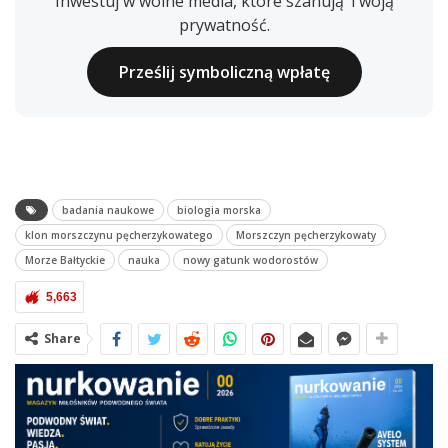
Inwestuj w wolne media, które szanują Twoją
prywatność.
Prześlij symboliczną wpłatę
badania naukowe
biologia morska
klon morszczynu pęcherzykowatego
Morszczyn pęcherzykowaty
Morze Bałtyckie
nauka
nowy gatunk wodorostów
5,663
Share