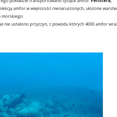
órego pokładzie transportowano tysiące amfor.
Peristera,
lekcją amfor w większości nienaruszonych, ułożone warst
ia morskiego.
al nie ustalono przyczyn, z powodu których 4000 amfor wra