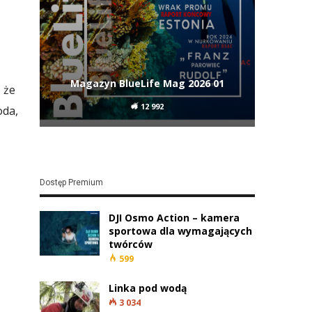
Magazyn BlueLife Mag 2026 01
 że
12 992
oda,
Dostęp Premium
DJI Osmo Action – kamera
sportowa dla wymagających
twórców
599
Linka pod wodą
3 034