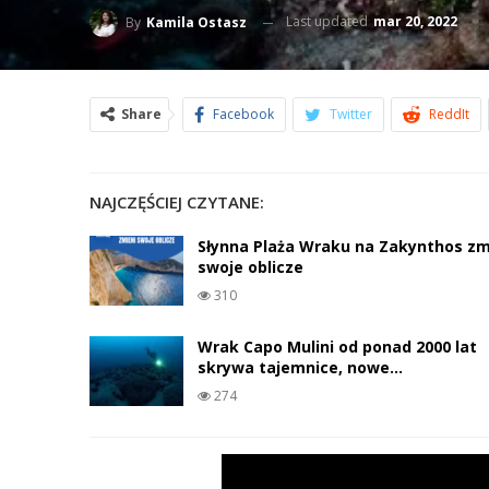
Last updated
mar 20, 2022
By
Kamila Ostasz
Share
Facebook
Twitter
ReddIt
NAJCZĘŚCIEJ CZYTANE:
Słynna Plaża Wraku na Zakynthos zm
swoje oblicze
310
Wrak Capo Mulini od ponad 2000 lat
skrywa tajemnice, nowe…
274