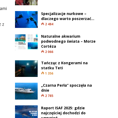
wami
Specjalizacje nurkowe –
dlaczego warto poszerzać…
z z
2 484
Naturalne akwarium
podwodnego świata – Morze
Cortéza
2 066
Tańcząc z Kongerami na
statku Teti
1 356
„Czarna Perła” spoczęła na
dnie
2 785
Raport ISAF 2025: gdzie
najczęściej dochodzi do
ugryzień…