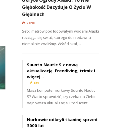
Ukryte Ogrody Alaski. To Nie
Głębokość Decyduje O Życiu W
Głębinach
2 010
Setki metrów pod lodowatymi wodami Alaski
rozciąga się świat, którego do niedawna
niemal nie znaliśmy. Wśród skał,…
Suunto Nautic S z nową
aktualizacją. Freediving, trimix i
więcej…
841
Masz komputer nurkowy Suunto Nautic
S? Warto sprawdzić, czy czeka na Ciebie
najnowsza aktualizacja. Producent…
Nurkowie odkryli tkaninę sprzed
3000 lat