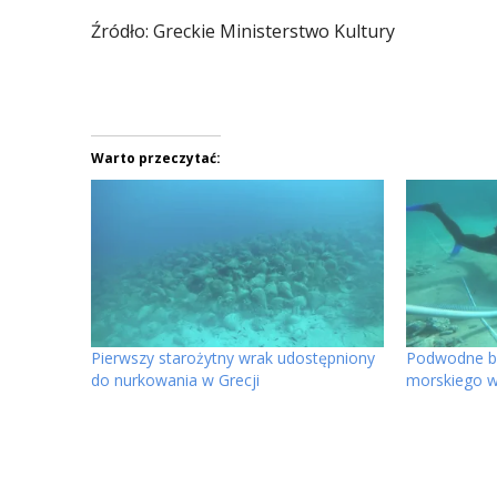
Źródło: Greckie Ministerstwo Kultury
Warto przeczytać:
Pierwszy starożytny wrak udostępniony
Podwodne ba
do nurkowania w Grecji
morskiego w