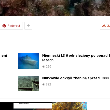
Pinterest
2
ieni
Niemiecki LS 6 odnaleziony po ponad 
latach
226
Nurkowie odkryli tkaninę sprzed 3000 
392