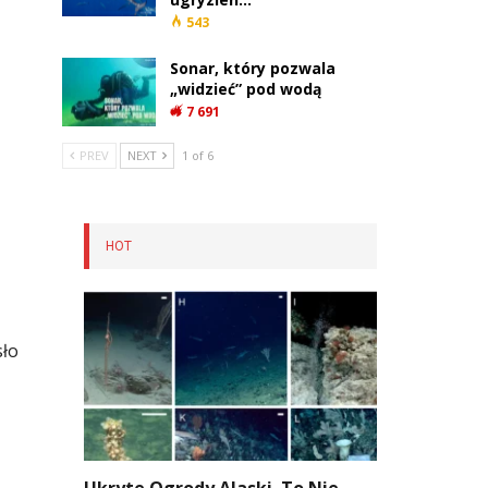
543
Sonar, który pozwala
„widzieć” pod wodą
7 691
PREV
NEXT
1 of 6
HOT
sło