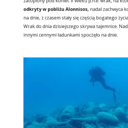
zatopiony pod koniec V wieku p.n.e. wrak, na kt
odkryty w pobliżu Alonnisos,
nadal zachwyca ko
na dnie, z czasem stały się częścią bogatego życ
Wrak do dnia dzisiejszego skrywa tajemnice. Nad
innymi cennymi ładunkami spoczęło na dnie.