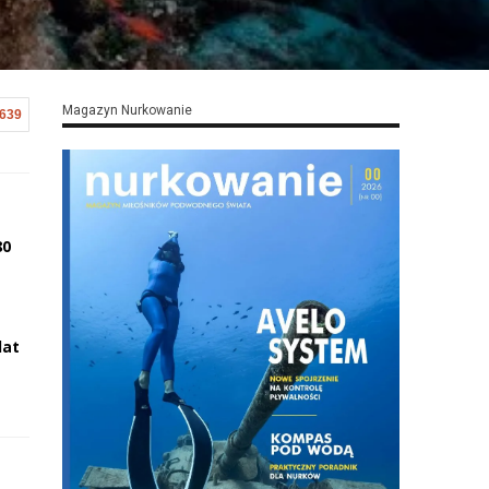
Magazyn Nurkowanie
,639
80
lat