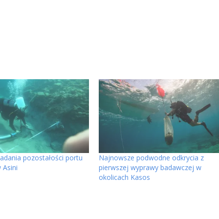
dania pozostałości portu
Najnowsze podwodne odkrycia z
 Asini
pierwszej wyprawy badawczej w
okolicach Kasos