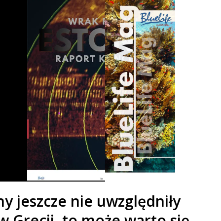
ny jeszcze nie uwzględniły
 Grecji, to może warto się