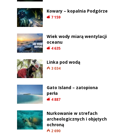
Kowary – kopalnia Podgórze
7 159
Wiek wody miarą wentylacji
oceanu
4 635
Linka pod wodą
3 034
Gato Island – zatopiona
perła
4 887
Nurkowanie w strefach
archeologicznych i objętych
ochroną
2 690