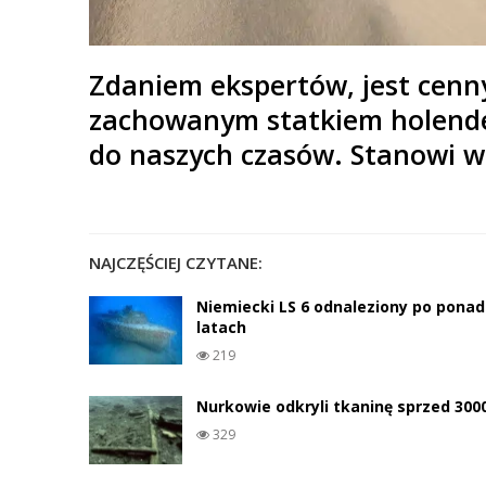
Zdaniem ekspertów, jest cenny
zachowanym statkiem holende
do naszych czasów. Stanowi w
NAJCZĘŚCIEJ CZYTANE:
Niemiecki LS 6 odnaleziony po ponad
latach
219
Nurkowie odkryli tkaninę sprzed 3000
329