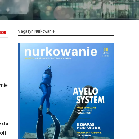
Magazyn Nurkowanie
,609
wnie
y do
oli