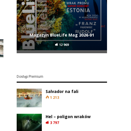
Magazyn BlueLife Mag 2026 01
12 969
Dostęp Premium
Salvador na fali
1 213
Hel – poligon wraków
3 797