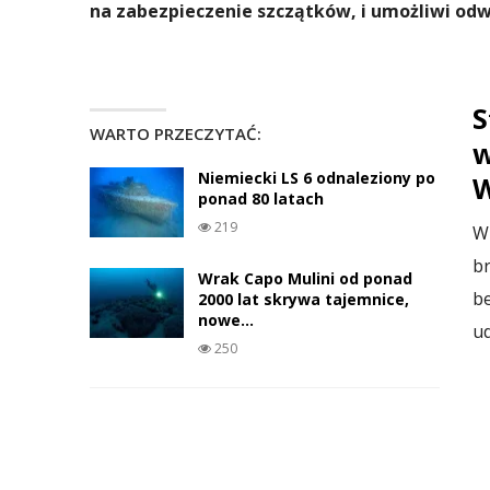
na zabezpieczenie szczątków, i umożliwi o
S
WARTO PRZECZYTAĆ:
w
Niemiecki LS 6 odnaleziony po
W
ponad 80 latach
219
W 
b
Wrak Capo Mulini od ponad
be
2000 lat skrywa tajemnice,
nowe…
ud
250