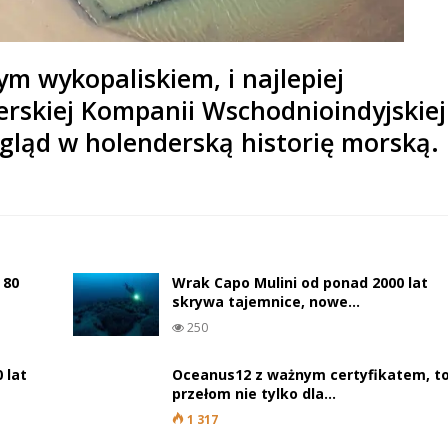
m wykopaliskiem, i najlepiej
rskiej Kompanii Wschodnioindyjskiej
gląd w holenderską historię morską.
 80
Wrak Capo Mulini od ponad 2000 lat
skrywa tajemnice, nowe…
250
 lat
Oceanus12 z ważnym certyfikatem, t
przełom nie tylko dla…
1 317