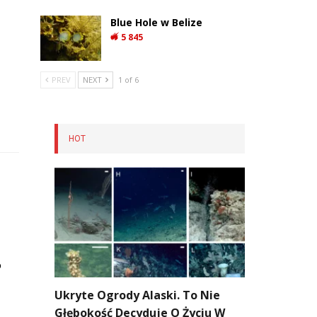
Blue Hole w Belize
5 845
PREV
NEXT
1 of 6
HOT
o
Ukryte Ogrody Alaski. To Nie
Głębokość Decyduje O Życiu W