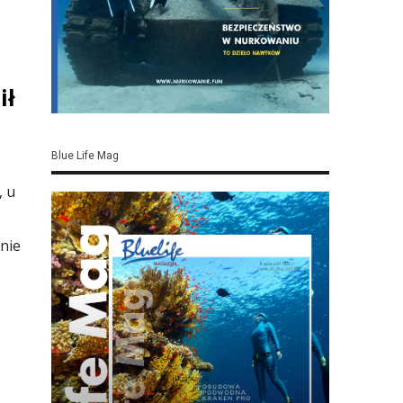
ił
Blue Life Mag
, u
 nie