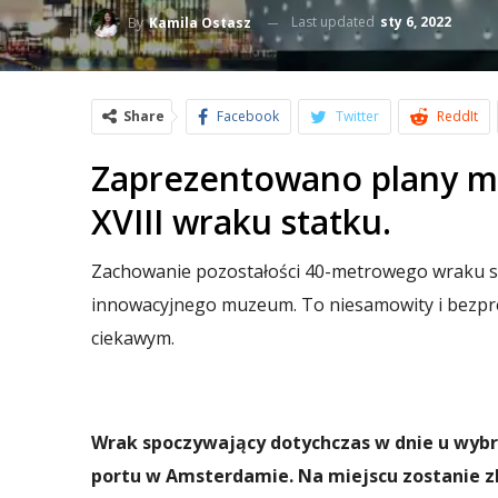
Last updated
sty 6, 2022
By
Kamila Ostasz
Share
Facebook
Twitter
ReddIt
Zaprezentowano plany m
XVIII wraku statku.
Zachowanie pozostałości 40-metrowego wraku sta
innowacyjnego muzeum. To niesamowity i bezpr
ciekawym.
Wrak spoczywający dotychczas w dnie u wybr
portu w Amsterdamie.
Na miejscu zostanie 