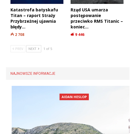
Katastrofa batyskafu
Rząd USA umarza
Titan – raport Straży
postępowanie
Przybrzeżnej ujawnia
przeciwko RMS Titanic –
błędy…
koniec…
2 708
9 446
PREV
NEXT
1 of 5
NAJNOWSZE INFORMACJE
AIDAN HESLOP