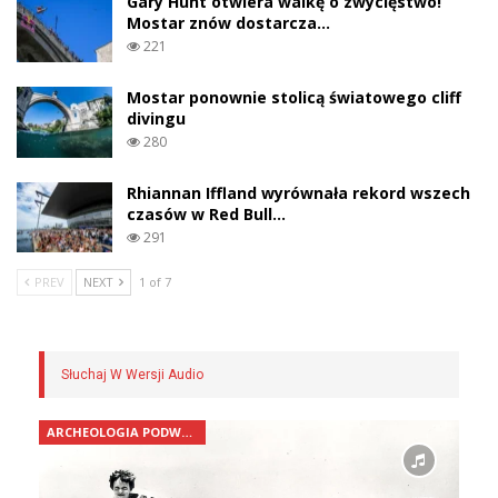
Gary Hunt otwiera walkę o zwycięstwo!
Mostar znów dostarcza…
221
Mostar ponownie stolicą światowego cliff
divingu
280
Rhiannan Iffland wyrównała rekord wszech
czasów w Red Bull…
291
PREV
NEXT
1 of 7
Słuchaj W Wersji Audio
ARCHEOLOGIA PODWODNA