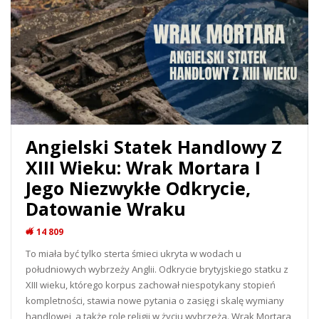
Angielski Statek Handlowy Z
XIII Wieku: Wrak Mortara I
Jego Niezwykłe Odkrycie,
Datowanie Wraku
14 809
To miała być tylko sterta śmieci ukryta w wodach u
południowych wybrzeży Anglii. Odkrycie brytyjskiego statku z
XIII wieku, którego korpus zachował niespotykany stopień
kompletności, stawia nowe pytania o zasięg i skalę wymiany
handlowej, a także rolę religii w życiu wybrzeża. Wrak Mortara