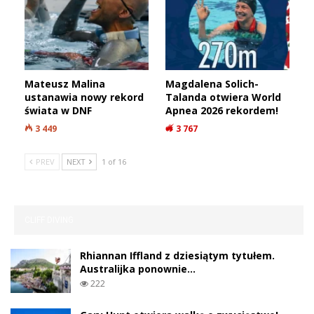
Mateusz Malina
Magdalena Solich-
ustanawia nowy rekord
Talanda otwiera World
świata w DNF
Apnea 2026 rekordem!
3 449
3 767
PREV
NEXT
1 of 16
CLIFF DIVING
Rhiannan Iffland z dziesiątym tytułem.
Australijka ponownie…
222