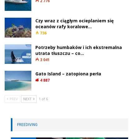
2 776
Czy wraz z ciągłym ocieplaniem się
oceanów rafy koralowe…
736
Potrzeby humbaków i ich ekstremalna
utrata tłuszczu – co…
3 041
Gato Island – zatopiona perła
4 887
PREV
NEXT
1 of 6
FREEDIVING