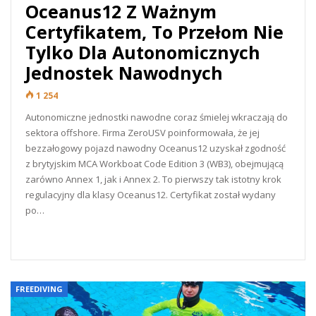
Oceanus12 Z Ważnym
Certyfikatem, To Przełom Nie
Tylko Dla Autonomicznych
Jednostek Nawodnych
1 254
Autonomiczne jednostki nawodne coraz śmielej wkraczają do
sektora offshore. Firma ZeroUSV poinformowała, że jej
bezzałogowy pojazd nawodny Oceanus12 uzyskał zgodność
z brytyjskim MCA Workboat Code Edition 3 (WB3), obejmującą
zarówno Annex 1, jak i Annex 2. To pierwszy tak istotny krok
regulacyjny dla klasy Oceanus12. Certyfikat został wydany
po…
READ MORE...
FREEDIVING