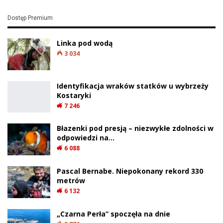
Dostęp Premium
Linka pod wodą
3 034
Identyfikacja wraków statków u wybrzeży
Kostaryki
7 246
Błazenki pod presją – niezwykłe zdolności w
odpowiedzi na…
6 088
Pascal Bernabe. Niepokonany rekord 330
metrów
6 132
„Czarna Perła” spoczęła na dnie