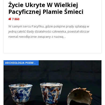
Życie Ukryte W Wielkiej
Pacyficznej Plamie Śmieci
7 860
W samym sercu Pacyfiku, gdzie potężne prądy splatają w
jedną całość ślady działalności człowieka, powstał obszar
niemal nieodłącznie związany z nazwą…
READ MORE...
ARCHEOLOGIA PODWODNA