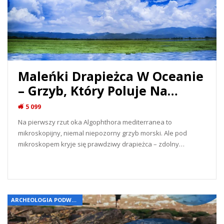
Maleńki Drapieżca W Oceanie
– Grzyb, Który Poluje Na…
5 099
Na pierwszy rzut oka Algophthora mediterranea to
mikroskopijny, niemal niepozorny grzyb morski. Ale pod
mikroskopem kryje się prawdziwy drapieżca – zdolny…
READ MORE...
ARCHEOLOGIA PODWODNA