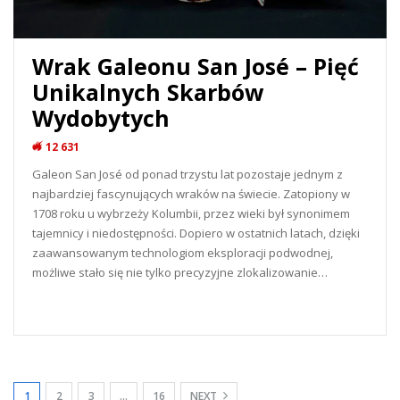
Wrak Galeonu San José – Pięć
Unikalnych Skarbów
Wydobytych
12 631
Galeon San José od ponad trzystu lat pozostaje jednym z
najbardziej fascynujących wraków na świecie. Zatopiony w
1708 roku u wybrzeży Kolumbii, przez wieki był synonimem
tajemnicy i niedostępności. Dopiero w ostatnich latach, dzięki
zaawansowanym technologiom eksploracji podwodnej,
możliwe stało się nie tylko precyzyjne zlokalizowanie…
READ MORE...
1
2
3
…
16
NEXT