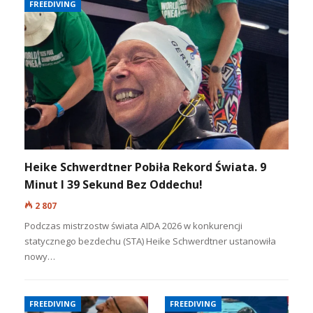
FREEDIVING
Heike Schwerdtner Pobiła Rekord Świata. 9
Minut I 39 Sekund Bez Oddechu!
2 807
Podczas mistrzostw świata AIDA 2026 w konkurencji
statycznego bezdechu (STA) Heike Schwerdtner ustanowiła
nowy…
FREEDIVING
FREEDIVING