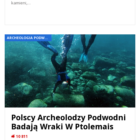
kamieni,…
READ MORE...
ARCHEOLOGIA PODWODNA
Polscy Archeolodzy Podwodni
Badają Wraki W Ptolemais
10 811