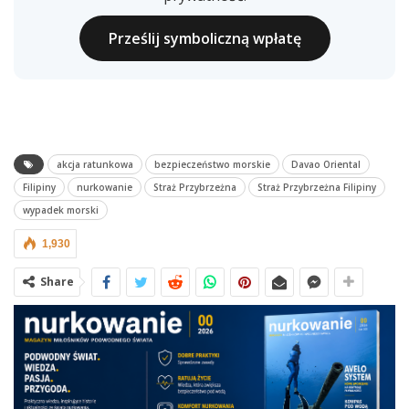
Prześlij symboliczną wpłatę
akcja ratunkowa
bezpieczeństwo morskie
Davao Oriental
Filipiny
nurkowanie
Straż Przybrzeżna
Straż Przybrzeżna Filipiny
wypadek morski
1,930
Share