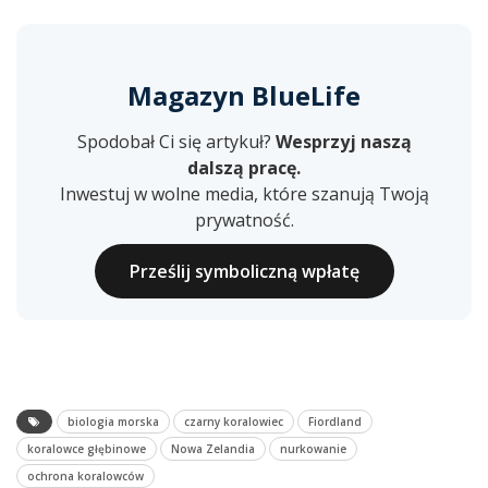
Magazyn BlueLife
Spodobał Ci się artykuł?
Wesprzyj naszą
dalszą pracę.
Inwestuj w wolne media, które szanują Twoją
prywatność.
Prześlij symboliczną wpłatę
biologia morska
czarny koralowiec
Fiordland
koralowce głębinowe
Nowa Zelandia
nurkowanie
ochrona koralowców