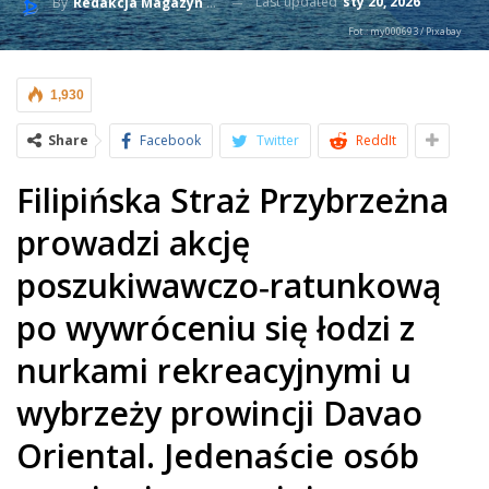
Last updated
sty 20, 2026
By
Redakcja Magazyn BlueLife
Fot.: my000693 / Pixabay
1,930
Share
Facebook
Twitter
ReddIt
Filipińska Straż Przybrzeżna
prowadzi akcję
poszukiwawczo‑ratunkową
po wywróceniu się łodzi z
nurkami rekreacyjnymi u
wybrzeży prowincji Davao
Oriental. Jedenaście osób