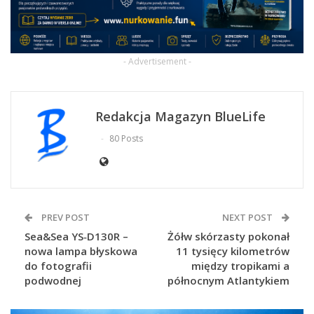
- Advertisement -
Redakcja Magazyn BlueLife
80 Posts
PREV POST
NEXT POST
Sea&Sea YS‑D130R –
Żółw skórzasty pokonał
nowa lampa błyskowa
11 tysięcy kilometrów
do fotografii
między tropikami a
podwodnej
północnym Atlantykiem