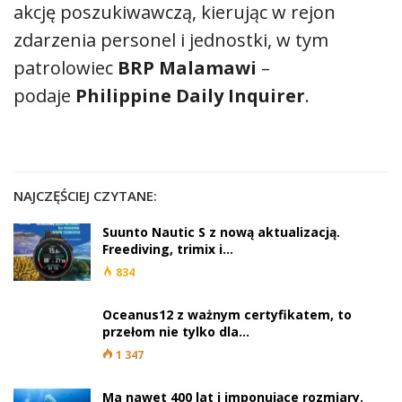
akcję poszukiwawczą, kierując w rejon
zdarzenia personel i jednostki, w tym
patrolowiec
BRP Malamawi
–
podaje
Philippine Daily Inquirer
.
NAJCZĘŚCIEJ CZYTANE:
Suunto Nautic S z nową aktualizacją.
Freediving, trimix i…
834
Oceanus12 z ważnym certyfikatem, to
przełom nie tylko dla…
1 347
Ma nawet 400 lat i imponujące rozmiary.