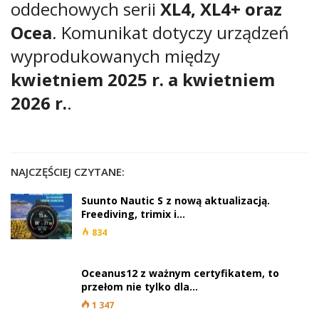
oddechowych serii
XL4, XL4+ oraz
Ocea
. Komunikat dotyczy urządzeń
wyprodukowanych między
kwietniem 2025 r. a kwietniem
2026 r.
.
NAJCZĘŚCIEJ CZYTANE:
Suunto Nautic S z nową aktualizacją.
Freediving, trimix i…
834
Oceanus12 z ważnym certyfikatem, to
przełom nie tylko dla…
1 347