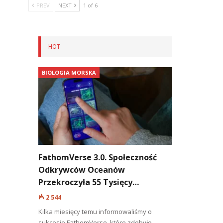
PREV
NEXT
1 of 6
HOT
BIOLOGIA MORSKA
FathomVerse 3.0. Społeczność
Odkrywców Oceanów
Przekroczyła 55 Tysięcy…
2 544
Kilka miesięcy temu informowaliśmy o
sukcesie FathomVerse, które zdobyło