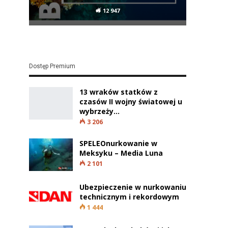
12 947
Dostęp Premium
13 wraków statków z
czasów II wojny światowej u
wybrzeży…
3 206
SPELEOnurkowanie w
Meksyku – Media Luna
2 101
Ubezpieczenie w nurkowaniu
technicznym i rekordowym
1 444