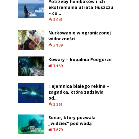
Potrzeby humbaków i ich
ekstremalna utrata tłuszczu
– co…
3 041
Nurkowanie w ograniczonej
widoczności
3 139
Kowary – kopalnia Podgórze
7 159
Tajemnica białego rekina –
zagadka, która zadziwia
od…
3 261
Sonar, który pozwala
„widzieć” pod wodą
7 679