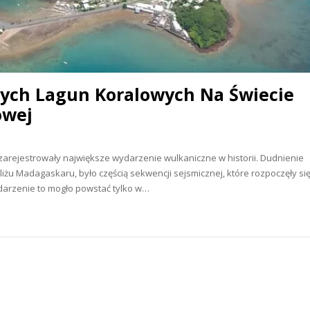
zych Lagun Koralowych Na Świecie
owej
zarejestrowały największe wydarzenie wulkaniczne w historii. Dudnienie
żu Madagaskaru, było częścią sekwencji sejsmicznej, które rozpoczęły si
darzenie to mogło powstać tylko w…