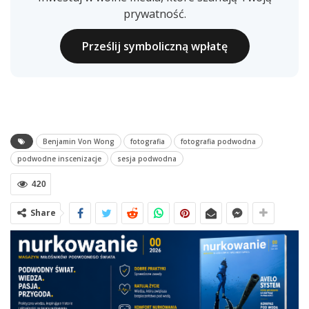
prywatność.
Prześlij symboliczną wpłatę
Benjamin Von Wong
fotografia
fotografia podwodna
podwodne inscenizacje
sesja podwodna
420
Share