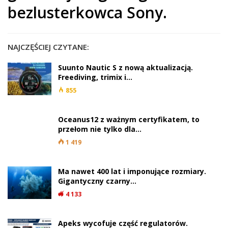
bezlusterkowca Sony.
NAJCZĘŚCIEJ CZYTANE:
Suunto Nautic S z nową aktualizacją.
Freediving, trimix i…
855
Oceanus12 z ważnym certyfikatem, to
przełom nie tylko dla…
1 419
Ma nawet 400 lat i imponujące rozmiary.
Gigantyczny czarny…
4 133
Apeks wycofuje część regulatorów.