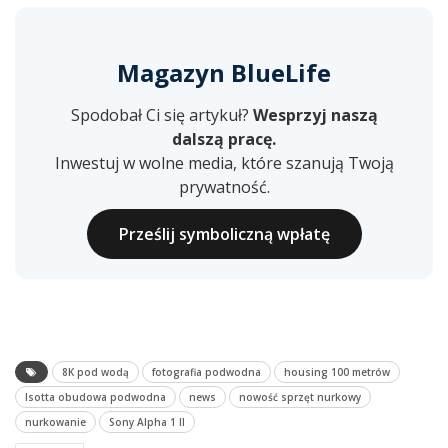
Magazyn BlueLife
Spodobał Ci się artykuł?
Wesprzyj naszą
dalszą pracę.
Inwestuj w wolne media, które szanują Twoją
prywatność.
Prześlij symboliczną wpłatę
8K pod wodą
fotografia podwodna
housing 100 metrów
Isotta obudowa podwodna
news
nowość sprzęt nurkowy
nurkowanie
Sony Alpha 1 II