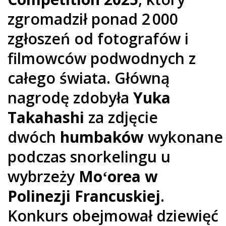
zgromadził ponad 2 000
zgłoszeń od fotografów i
filmowców podwodnych z
całego świata. Główną
nagrodę zdobyła
Yuka
Takahashi
za zdjęcie
dwóch
humbaków
wykonane
podczas snorkelingu u
wybrzeży
Moʻorea w
Polinezji Francuskiej
.
Konkurs obejmował dziewięć