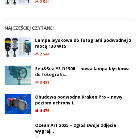
2 544
NAJCZĘŚCIEJ CZYTANE:
Lampa błyskowa do fotografii podwodnej z
mocą 130 WsS
2 544
Sea&Sea YS‑D130R – nowa lampa błyskowa
do fotografii…
3 481
Obudowa podwodna Kraken Pro – nowy
poziom ochrony i…
4 475
Ocean Art 2025 – zgłoś swoje zdjęcia i
wygraj…