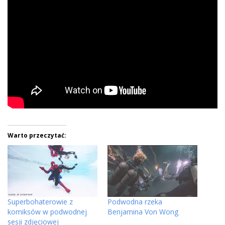
Warto przeczytać:
Superbohaterowie z
Podwodna rzeka
komiksów w podwodnej
Benjamina Von Wong
sesji zdjęciowej