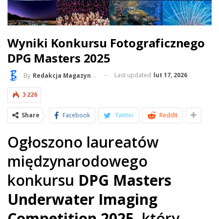
Wyniki Konkursu Fotograficznego
DPG Masters 2025
Last updated
lut 17, 2026
By
Redakcja Magazyn BlueLife
3 226
Share
Facebook
Twitter
ReddIt
Ogłoszono laureatów
międzynarodowego
konkursu
DPG Masters
Underwater Imaging
Competition 2025
, który