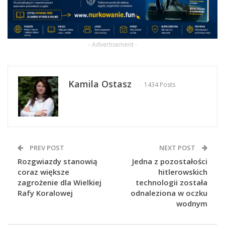
- Advertisement -
Kamila Ostasz
1434 Posts
PREV POST
NEXT POST
Rozgwiazdy stanowią
Jedna z pozostałości
coraz większe
hitlerowskich
zagrożenie dla Wielkiej
technologii została
Rafy Koralowej
odnaleziona w oczku
wodnym