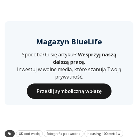
Magazyn BlueLife
Spodobał Ci się artykuł?
Wesprzyj naszą
dalszą pracę.
Inwestuj w wolne media, które szanują Twoją
prywatność.
Prześlij symboliczną wpłatę
8K pod wodą
fotografia podwodna
housing 100 metrów