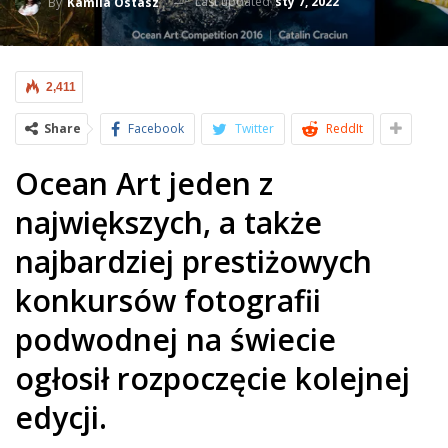
Last updated
sty 7, 2022
By
Kamila Ostasz
2,411
Share
Facebook
Twitter
ReddIt
Ocean Art jeden z
największych, a także
najbardziej prestiżowych
konkursów fotografii
podwodnej na świecie
ogłosił rozpoczęcie kolejnej
edycji.