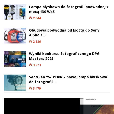
Lampa błyskowa do fotografii podwodnej z
mocą 130 WsS
2 544
Obudowa podwodna od Isotta do Sony
Alpha 1 II
2 186
Wyniki konkursu fotograficznego DPG
Masters 2025
3 223
Sea&Sea YS‑D130R – nowa lampa błyskowa
do fotografii…
3 479