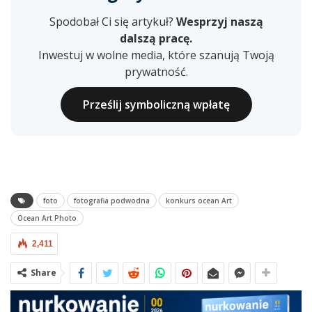
Spodobał Ci się artykuł?
Wesprzyj naszą
dalszą pracę.
Inwestuj w wolne media, które szanują Twoją
prywatność.
Prześlij symboliczną wpłatę
foto
fotografia podwodna
konkurs ocean Art
Ocean Art Photo
2,411
Share