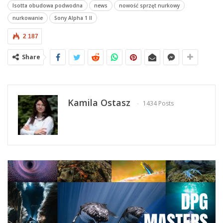
Isotta obudowa podwodna
news
nowość sprzęt nurkowy
nurkowanie
Sony Alpha 1 II
2 187
Share
Kamila Ostasz
1434 Posts