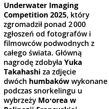
Underwater Imaging
Competition 2025
, który
zgromadził ponad 2 000
zgłoszeń od fotografów i
filmowców podwodnych z
całego świata. Główną
nagrodę zdobyła
Yuka
Takahashi
za zdjęcie
dwóch
humbaków
wykonane
podczas snorkelingu u
wybrzeży
Moʻorea w