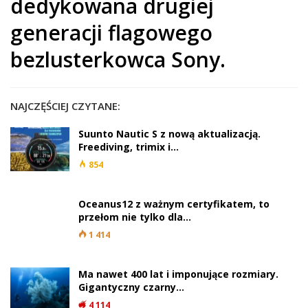
dedykowana drugiej
generacji flagowego
bezlusterkowca Sony.
NAJCZĘŚCIEJ CZYTANE:
Suunto Nautic S z nową aktualizacją.
Freediving, trimix i…
854
Oceanus12 z ważnym certyfikatem, to
przełom nie tylko dla…
1 414
Ma nawet 400 lat i imponujące rozmiary.
Gigantyczny czarny…
4 114