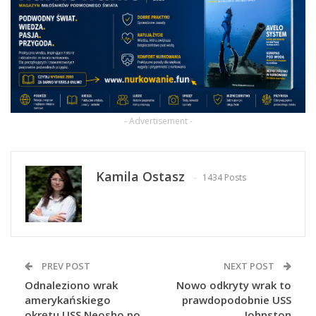
- Advertisement -
Kamila Ostasz
1434 Posts
PREV POST
NEXT POST
Odnaleziono wrak
Nowo odkryty wrak to
amerykańskiego
prawdopodobnie USS
okrętu USS Neosho po
Johnston