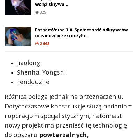
wciąż skrywa…
329
FathomVerse 3.0. Społeczność odkrywców
oceanów przekroczyła…
2 668
Jiaolong
Shenhai Yongshi
Fendouzhe
Różnica polega jednak na przeznaczeniu.
Dotychczasowe konstrukcje służą badaniom
i operacjom specjalistycznym, natomiast
nowy projekt ma przenieść tę technologię
do obszaru
powtarzalnych,