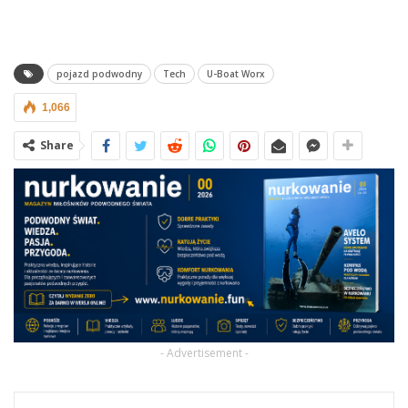
pojazd podwodny
Tech
U-Boat Worx
1,066
Share
- Advertisement -