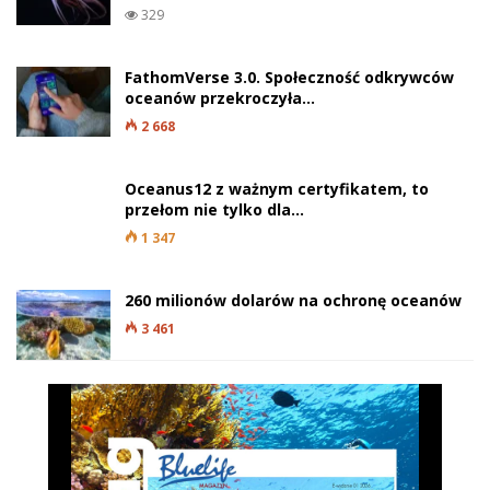
329
FathomVerse 3.0. Społeczność odkrywców
oceanów przekroczyła…
2 668
Oceanus12 z ważnym certyfikatem, to
przełom nie tylko dla…
1 347
260 milionów dolarów na ochronę oceanów
3 461