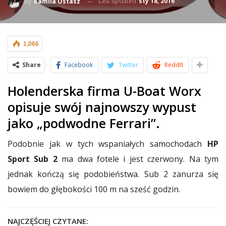
Last updated
sty 18, 2016
By
Kamila Ostasz
1,066
Share
Facebook
Twitter
ReddIt
Holenderska firma U-Boat Worx
opisuje swój najnowszy wypust
jako „podwodne Ferrari”.
Podobnie jak w tych wspaniałych samochodach
HP
Sport Sub 2
ma dwa fotele i jest czerwony. Na tym
jednak kończą się podobieństwa. Sub 2 zanurza się
bowiem do głębokości 100 m na sześć godzin.
NAJCZĘŚCIEJ CZYTANE: