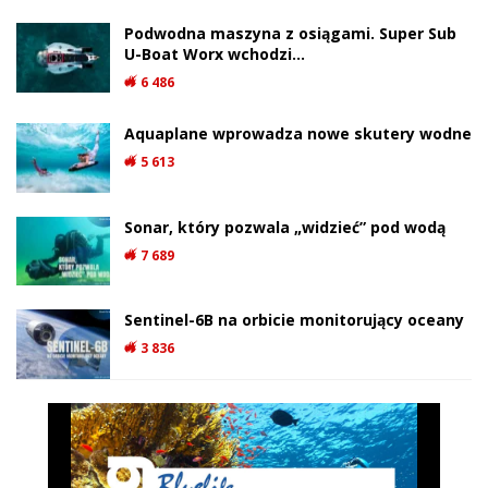
Podwodna maszyna z osiągami. Super Sub
U-Boat Worx wchodzi…
6 486
Aquaplane wprowadza nowe skutery wodne
5 613
Sonar, który pozwala „widzieć” pod wodą
7 689
Sentinel-6B na orbicie monitorujący oceany
3 836