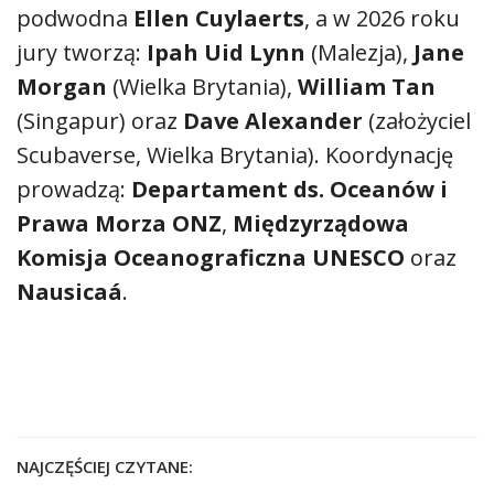
podwodna
Ellen Cuylaerts
, a w 2026 roku
jury tworzą:
Ipah Uid Lynn
(Malezja),
Jane
Morgan
(Wielka Brytania),
William Tan
(Singapur) oraz
Dave Alexander
(założyciel
Scubaverse, Wielka Brytania). Koordynację
prowadzą:
Departament ds. Oceanów i
Prawa Morza ONZ
,
Międzyrządowa
Komisja Oceanograficzna UNESCO
oraz
Nausicaá
.
NAJCZĘŚCIEJ CZYTANE: