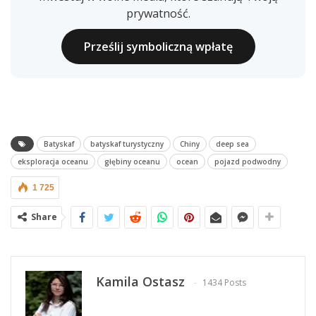
prywatność.
Prześlij symboliczną wpłatę
Batyskaf
batyskaf turystyczny
Chiny
deep sea
eksploracja oceanu
głębiny oceanu
ocean
pojazd podwodny
1 725
Share
Kamila Ostasz
1434 Posts