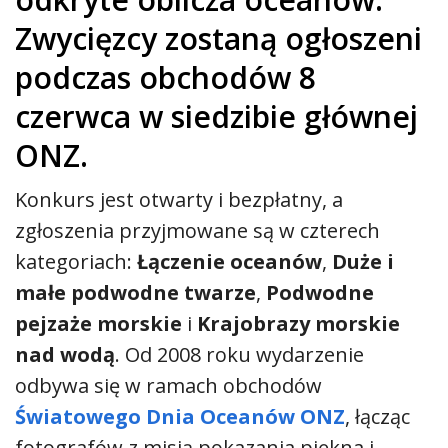
Zwycięzcy zostaną ogłoszeni
podczas obchodów 8
czerwca w siedzibie głównej
ONZ.
Konkurs jest otwarty i bezpłatny, a
zgłoszenia przyjmowane są w czterech
kategoriach:
Łączenie oceanów
,
Duże i
małe podwodne twarze
,
Podwodne
pejzaże morskie
i
Krajobrazy morskie
nad wodą
. Od 2008 roku wydarzenie
odbywa się w ramach obchodów
Światowego Dnia Oceanów ONZ
, łącząc
fotografów z misją pokazania piękna i