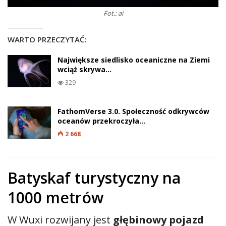
Fot.: ai
WARTO PRZECZYTAĆ:
Największe siedlisko oceaniczne na Ziemi
wciąż skrywa…
329
FathomVerse 3.0. Społeczność odkrywców
oceanów przekroczyła…
2 668
Batyskaf turystyczny na
1000 metrów
W Wuxi rozwijany jest
głębinowy pojazd