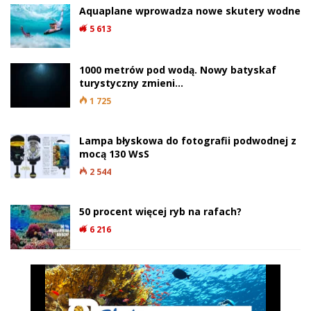
Aquaplane wprowadza nowe skutery wodne
5 613
1000 metrów pod wodą. Nowy batyskaf
turystyczny zmieni…
1 725
Lampa błyskowa do fotografii podwodnej z
mocą 130 WsS
2 544
50 procent więcej ryb na rafach?
6 216