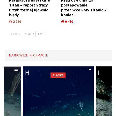
Katastrofa batyskafu
Rząd USA umarza
Titan – raport Straży
postępowanie
Przybrzeżnej ujawnia
przeciwko RMS Titanic –
błędy…
koniec…
2 710
9 450
PREV
NEXT
1 of 5
NAJNOWSZE INFORMACJE
AEGEANTEC