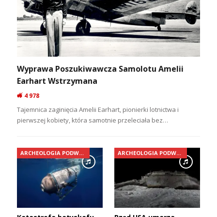
Wyprawa Poszukiwawcza Samolotu Amelii
Earhart Wstrzymana
4 978
Tajemnica zaginięcia Amelii Earhart, pionierki lotnictwa i
pierwszej kobiety, która samotnie przeleciała bez…
ARCHEOLOGIA PODWODNA
ARCHEOLOGIA PODWODNA