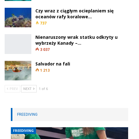
Czy wraz z ciągłym ocieplaniem się
oceanów rafy koralowe…
737
Nienaruszony wrak statku odkryty u
wybrzeży Kanady –…
3 037
Salvador na fali
1 213
PREV
NEXT
1 of 6
FREEDIVING
FREEDIVING