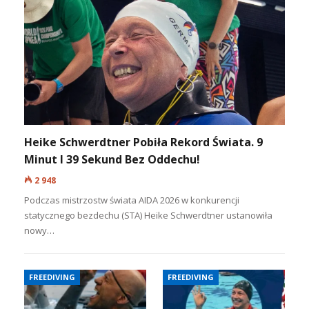
Heike Schwerdtner Pobiła Rekord Świata. 9
Minut I 39 Sekund Bez Oddechu!
2 948
Podczas mistrzostw świata AIDA 2026 w konkurencji
statycznego bezdechu (STA) Heike Schwerdtner ustanowiła
nowy…
FREEDIVING
FREEDIVING