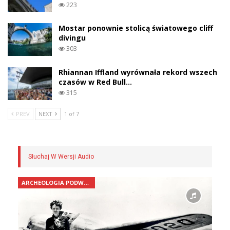
223
Mostar ponownie stolicą światowego cliff
divingu
303
Rhiannan Iffland wyrównała rekord wszech
czasów w Red Bull…
315
PREV
NEXT
1 of 7
Słuchaj W Wersji Audio
ARCHEOLOGIA PODWODNA