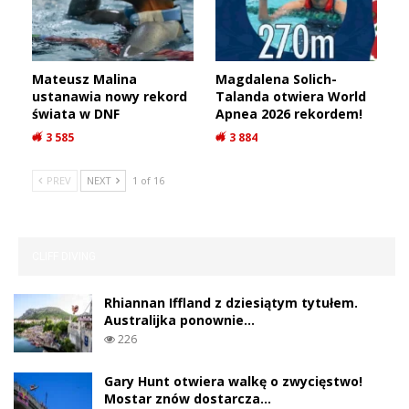
Mateusz Malina
Magdalena Solich-
ustanawia nowy rekord
Talanda otwiera World
świata w DNF
Apnea 2026 rekordem!
3 585
3 884
PREV
NEXT
1 of 16
CLIFF DIVING
Rhiannan Iffland z dziesiątym tytułem.
Australijka ponownie…
226
Gary Hunt otwiera walkę o zwycięstwo!
Mostar znów dostarcza…