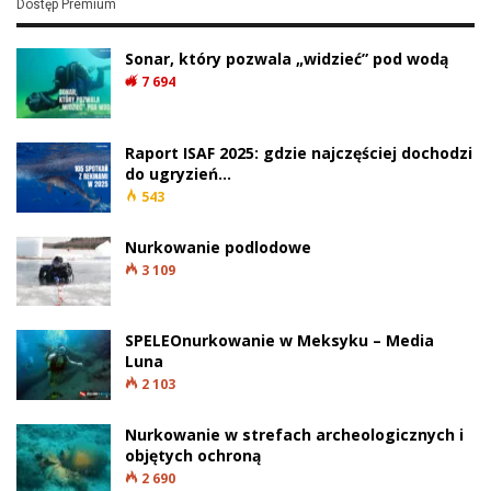
Dostęp Premium
Sonar, który pozwala „widzieć” pod wodą
7 694
Raport ISAF 2025: gdzie najczęściej dochodzi
do ugryzień…
543
Nurkowanie podlodowe
3 109
SPELEOnurkowanie w Meksyku – Media
Luna
2 103
Nurkowanie w strefach archeologicznych i
objętych ochroną
2 690