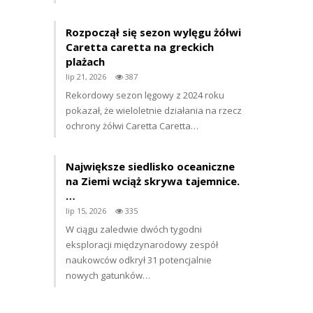
Rozpoczął się sezon wylęgu żółwi
Caretta caretta na greckich
plażach
lip 21, 2026
387
Rekordowy sezon lęgowy z 2024 roku
pokazał, że wieloletnie działania na rzecz
ochrony żółwi Caretta Caretta…
Największe siedlisko oceaniczne
na Ziemi wciąż skrywa tajemnice.
…
lip 15, 2026
335
W ciągu zaledwie dwóch tygodni
eksploracji międzynarodowy zespół
naukowców odkrył 31 potencjalnie
nowych gatunków…