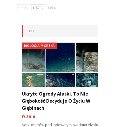
PREV
NEXT
1 of 6
HOT
BIOLOGIA MORSKA
Ukryte Ogrody Alaski. To Nie
Głębokość Decyduje O Życiu W
Głębinach
2 010
Setki metrów pod lodowatymi wodami Alaski