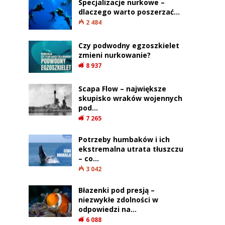
Specjalizacje nurkowe –
dlaczego warto poszerzać…
2 484
Czy podwodny egzoszkielet
zmieni nurkowanie?
8 937
Scapa Flow – największe
skupisko wraków wojennych
pod…
7 265
Potrzeby humbaków i ich
ekstremalna utrata tłuszczu
– co…
3 042
Błazenki pod presją –
niezwykłe zdolności w
odpowiedzi na…
6 088