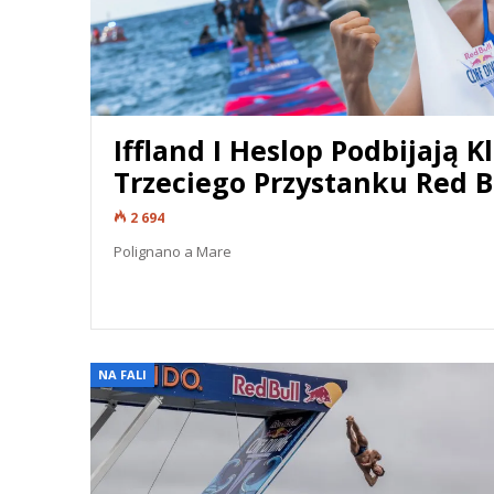
Iffland I Heslop Podbijają 
Trzeciego Przystanku Red Bu
2 694
Polignano a Mare
READ MORE...
NA FALI