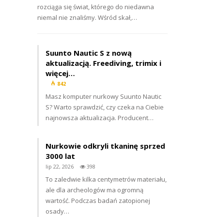
rozciąga się świat, którego do niedawna
niemal nie znaliśmy. Wśród skał,…
Suunto Nautic S z nową
aktualizacją. Freediving, trimix i
więcej…
842
Masz komputer nurkowy Suunto Nautic
S? Warto sprawdzić, czy czeka na Ciebie
najnowsza aktualizacja. Producent…
Nurkowie odkryli tkaninę sprzed
3000 lat
lip 22, 2026
398
To zaledwie kilka centymetrów materiału,
ale dla archeologów ma ogromną
wartość. Podczas badań zatopionej
osady…