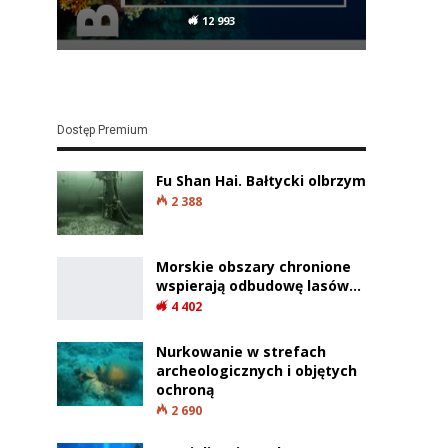
12 993
Dostęp Premium
Fu Shan Hai. Bałtycki olbrzym
2 388
Morskie obszary chronione
wspierają odbudowę lasów…
4 402
Nurkowanie w strefach
archeologicznych i objętych
ochroną
2 690