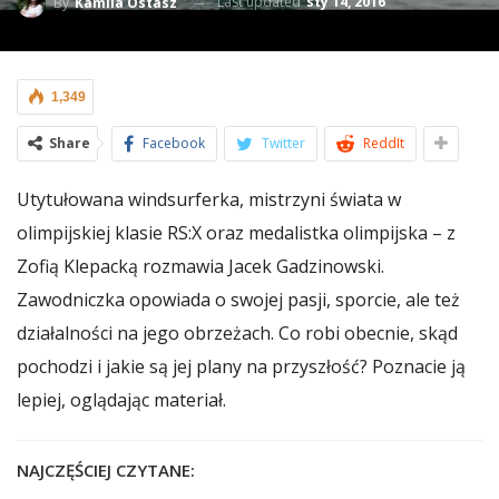
Last updated
sty 14, 2016
By
Kamila Ostasz
1,349
Share
Facebook
Twitter
ReddIt
Utytułowana windsurferka, mistrzyni świata w
olimpijskiej klasie RS:X oraz medalistka olimpijska – z
Zofią Klepacką rozmawia Jacek Gadzinowski.
Zawodniczka opowiada o swojej pasji, sporcie, ale też
działalności na jego obrzeżach. Co robi obecnie, skąd
pochodzi i jakie są jej plany na przyszłość? Poznacie ją
lepiej, oglądając materiał.
NAJCZĘŚCIEJ CZYTANE: