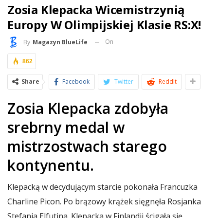
Zosia Klepacka Wicemistrzynią
Europy W Olimpijskiej Klasie RS:X!
On
By
Magazyn BlueLife
862
Share
Facebook
Twitter
ReddIt
Zosia Klepacka zdobyła
srebrny medal w
mistrzostwach starego
kontynentu.
Klepacką w decydującym starcie pokonała Francuzka
Charline Picon. Po brązowy krążek sięgnęła Rosjanka
Stefania Elfutina. Klepacka w Finlandii ścigała się