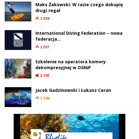
Maks Żakowski: W razie czego dokupię
drugi regał
2 098
International Diving Federation – nowa
federacja…
2 091
Szkolenie na operatora komory
dekompresyjnej w OSNiP
3 741
Jacek Gadzinowski i Łukasz Ceran
1 546