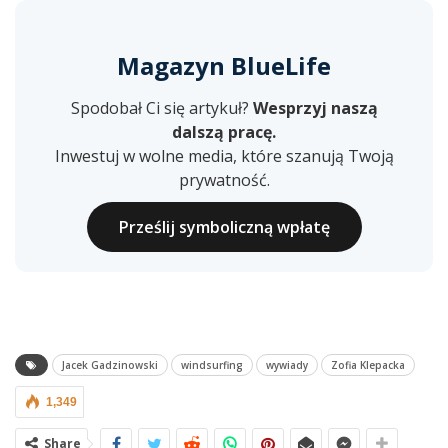
Magazyn BlueLife
Spodobał Ci się artykuł?
Wesprzyj naszą
dalszą pracę.
Inwestuj w wolne media, które szanują Twoją
prywatność.
Prześlij symboliczną wpłatę
Jacek Gadzinowski
windsurfing
wywiady
Zofia Klepacka
1,349
Share