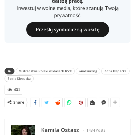
dalszą pracę.
Inwestuj w wolne media, które szanują Twoją
prywatność.
Prześlij symboliczną wpłatę
Mistrzostwa Polski w klasach RS:X
windsurfing
Zofia Klepacka
Zosia Klepacka
431
Share
Kamila Ostasz
1434 Posts