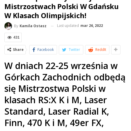
Mistrzostwach Polski W Gdańsku
W Klasach Olimpijskich!
Last updated
mar 26, 2022
By
Kamila Ostasz
431
Share
Facebook
Twitter
ReddIt
W dniach 22-25 września w
Górkach Zachodnich odbędą
się Mistrzostwa Polski w
klasach RS:X K i M, Laser
Standard, Laser Radial K,
Finn, 470 K i M, 49er FX,