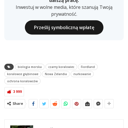
dalszą pracę.
Inwestuj w wolne media, które szanują Twoją
prywatność.
Prześlij symboliczną wpłatę
biologia morska
czarny koralowiec
Fiordland
koralowce głębinowe
Nowa Zelandia
nurkowanie
ochrona koralowców
3 999
Share