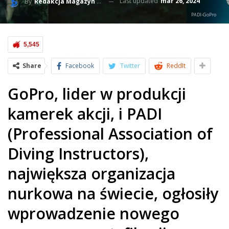
Last updated
mar 26, 2024
By
Redakcja Magazyn BlueLife
PADI-GoPro
5,545
Share
Facebook
Twitter
ReddIt
GoPro, lider w produkcji
kamerek akcji, i PADI
(Professional Association of
Diving Instructors),
największa organizacja
nurkowa na świecie, ogłosiły
wprowadzenie nowego