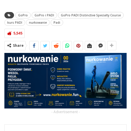
GoPro
GoPro i PADI
GoPro PADI Distinctive Specialty Course
kurs PADI
nurkowanie
Padi
5,545
Share
- Advertisement -