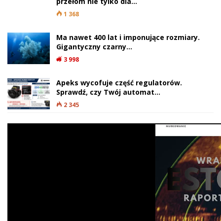
przełom nie tylko dla…
1 368
Ma nawet 400 lat i imponujące rozmiary.
Gigantyczny czarny…
3 998
Apeks wycofuje część regulatorów.
Sprawdź, czy Twój automat…
2 345