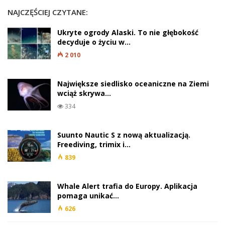
NAJCZĘŚCIEJ CZYTANE:
Ukryte ogrody Alaski. To nie głębokość
decyduje o życiu w…
2 010
Największe siedlisko oceaniczne na Ziemi
wciąż skrywa…
334
Suunto Nautic S z nową aktualizacją.
Freediving, trimix i…
839
Whale Alert trafia do Europy. Aplikacja
pomaga unikać…
626