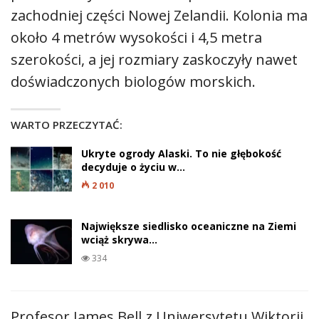
zachodniej części Nowej Zelandii. Kolonia ma
około 4 metrów wysokości i 4,5 metra
szerokości, a jej rozmiary zaskoczyły nawet
doświadczonych biologów morskich.
WARTO PRZECZYTAĆ:
Ukryte ogrody Alaski. To nie głębokość
decyduje o życiu w…
2 010
Największe siedlisko oceaniczne na Ziemi
wciąż skrywa…
334
Profesor James Bell z Uniwersytetu Wiktorii