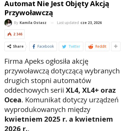
Automat Nie Jest Objęty Akcją
Przywoławczą
Last updated
cze 23, 2026
By
Kamila Ostasz
2 346
Share
Facebook
Twitter
ReddIt
Firma Apeks ogłosiła akcję
przywoławczą dotyczącą wybranych
drugich stopni automatów
oddechowych serii
XL4, XL4+ oraz
Ocea
. Komunikat dotyczy urządzeń
wyprodukowanych między
kwietniem 2025 r. a kwietniem
2026 r.
.