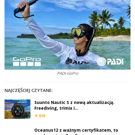
PADI-GoPro
NAJCZĘŚCIEJ CZYTANE:
Suunto Nautic S z nową aktualizacją.
Freediving, trimix i…
839
Oceanus12 z ważnym certyfikatem, to