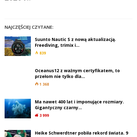
NAJCZĘŚCIEJ CZYTANE:
Suunto Nautic S z nową aktualizacją.
Freediving, trimix i…
839
Oceanus12 z ważnym certyfikatem, to
przełom nie tylko dla…
1 368
Ma nawet 400 lat i imponujące rozmiary.
Gigantyczny czarny…
3 999
Heike Schwerdtner pobiła rekord świata. 9