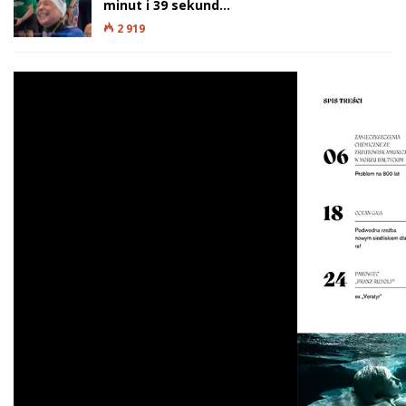
minut i 39 sekund…
2 919