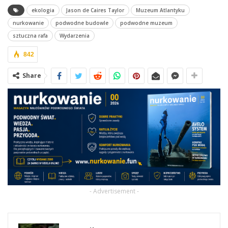
ekologia
Jason de Caires Taylor
Muzeum Atlantyku
nurkowanie
podwodne budowle
podwodne muzeum
sztuczna rafa
Wydarzenia
842
Share
- Advertisement -