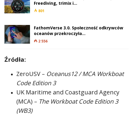
Freediving, trimix i…
801
FathomVerse 3.0. Społeczność odkrywców
oceanów przekroczyła…
2 556
Źródła:
ZeroUSV –
Oceanus12 / MCA Workboat
Code Edition 3
UK Maritime and Coastguard Agency
(MCA) –
The Workboat Code Edition 3
(WB3)