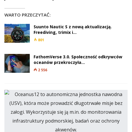
WARTO PRZECZYTAĆ:
Suunto Nautic S z nową aktualizacją.
Freediving, trimix i…
801
FathomVerse 3.0. Społeczność odkrywców
oceanów przekroczyła…
2 556