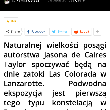
Last updated
lut 27, 2016
By
Kamila Ostasz
842
Share
Facebook
Twitter
ReddIt
Naturalnej wielkości posągi
autorstwa Jasona de Caires
Taylor spoczywać będą na
dnie zatoki Las Colorada w
Lanzarotte. Podwodna
ekspozycja jest pierwszą
tego typu konstelacją w