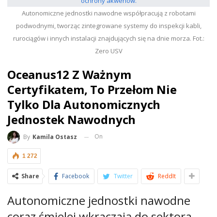
Autonomiczne jednostki nawodne współpracują z robotami
podwodnymi, tworząc zintegrowane systemy do inspekcji kabli,
rurociągów i innych instalacji znajdujących się na dnie morza. Fot.:
Zero USV
Oceanus12 Z Ważnym
Certyfikatem, To Przełom Nie
Tylko Dla Autonomicznych
Jednostek Nawodnych
On
By
Kamila Ostasz
1 272
Share
Facebook
Twitter
ReddIt
Autonomiczne jednostki nawodne
coraz śmielej wkraczają do sektora