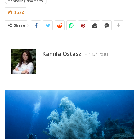
monitoring dna morza
1 272
Share
Kamila Ostasz
1434 Posts