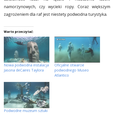
namorzynowych, czy wycieki ropy. Coraz większym
zagrożeniem dla raf jest niestety podwodna turystyka.
Warto przeczytać:
Nowa podwodna instalacja
Oficjalne otwarcie
Jasona deCaires Taylora
podwodnego Museo
Atlantico
Podwodne muzeum sztuki