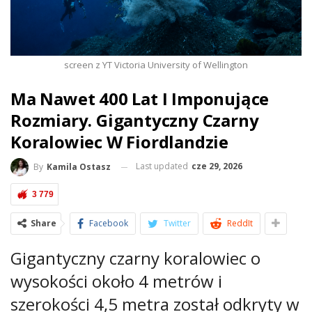
screen z YT Victoria University of Wellington
Ma Nawet 400 Lat I Imponujące
Rozmiary. Gigantyczny Czarny
Koralowiec W Fiordlandzie
Last updated
cze 29, 2026
By
Kamila Ostasz
3 779
Share
Facebook
Twitter
ReddIt
Gigantyczny czarny koralowiec o
wysokości około 4 metrów i
szerokości 4,5 metra został odkryty w