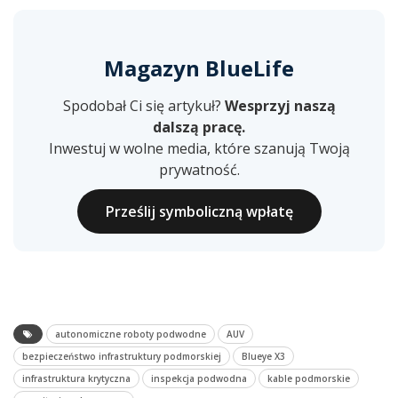
Magazyn BlueLife
Spodobał Ci się artykuł?
Wesprzyj naszą
dalszą pracę.
Inwestuj w wolne media, które szanują Twoją
prywatność.
Prześlij symboliczną wpłatę
autonomiczne roboty podwodne
AUV
bezpieczeństwo infrastruktury podmorskiej
Blueye X3
infrastruktura krytyczna
inspekcja podwodna
kable podmorskie