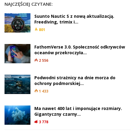
NAJCZĘŚCIEJ CZYTANE:
Suunto Nautic S z nową aktualizacją.
Freediving, trimix i…
801
FathomVerse 3.0. Społeczność odkrywców
oceanów przekroczyła…
2 556
Podwodni strażnicy na dnie morza do
ochrony podmorskiej…
1 433
Ma nawet 400 lat i imponujące rozmiary.
Gigantyczny czarny…
3 778