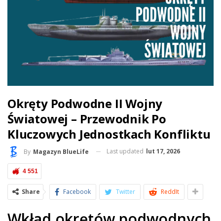
Okręty Podwodne II Wojny
Światowej – Przewodnik Po
Kluczowych Jednostkach Konfliktu
Last updated
lut 17, 2026
By
Magazyn BlueLife
4 551
Share
Facebook
Twitter
ReddIt
Wkład okrętów podwodnych