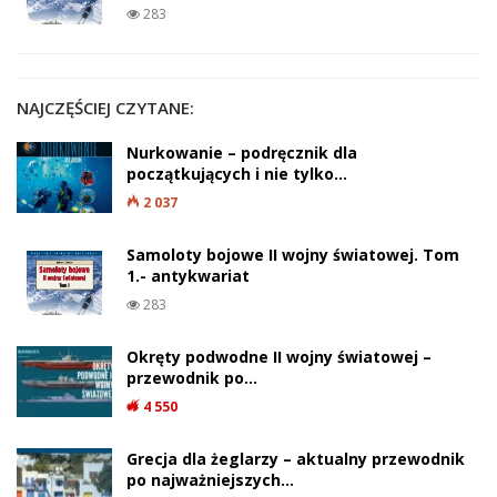
283
NAJCZĘŚCIEJ CZYTANE:
Nurkowanie – podręcznik dla
początkujących i nie tylko…
2 037
Samoloty bojowe II wojny światowej. Tom
1.- antykwariat
283
Okręty podwodne II wojny światowej –
przewodnik po…
4 550
Grecja dla żeglarzy – aktualny przewodnik
po najważniejszych…