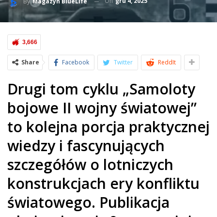
On
gru 4, 2025
By
Magazyn BlueLife
3,666
Share
Facebook
Twitter
ReddIt
Drugi tom cyklu „Samoloty
bojowe II wojny światowej”
to kolejna porcja praktycznej
wiedzy i fascynujących
szczegółów o lotniczych
konstrukcjach ery konfliktu
światowego. Publikacja