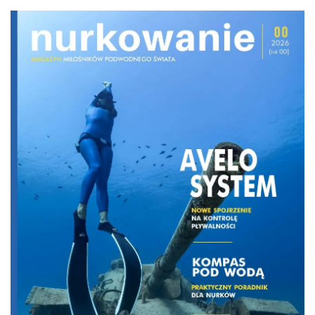
Share
Facebook
Twitter
ReddIt
Gigantyczny czarny koralowiec o
wysokości około 4 metrów i
szerokości 4,5 metra został odkryty w
głębokich wodach Fiordlandu w
Nowej Zelandii. Jego wiek szacowany
jest na 300–400 lat, a według badaczy
może to być jeden z największych
czarnych koralowców, jakie dotąd
zaobserwowano w wodach Nowej
Zelandii.