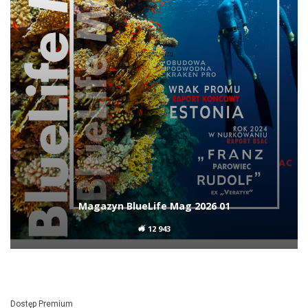
Suunto Nautic S z nową aktualizacją.
Freediving, trimix i…
793
Profesor James Bell z Uniwersytetu Wiktorii
w Wellington przyznał, że w ciągu 25 lat
pracy nie widział większego czarnego
koralowca. Większość kolonii
obserwowanych podczas nurkowań osiąga
znacznie mniejsze rozmiary i zwykle nie
przekracza dwóch lub trzech metrów
wysokości.