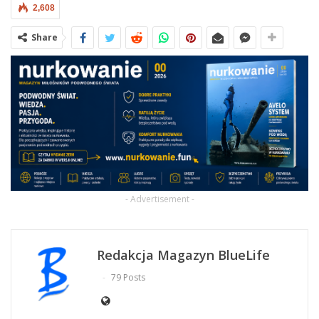
2,608
Share
- Advertisement -
Redakcja Magazyn BlueLife
79 Posts