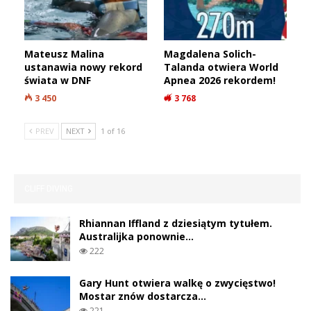
Ukryte ogrody Alaski. To nie głębokość
decyduje o życiu w…
1 987