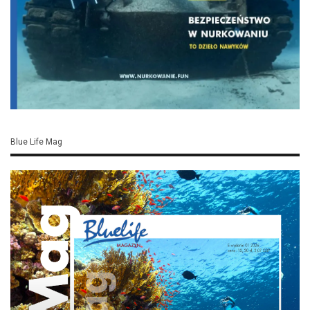
Gigantyczny czarny koralowiec odkryty w
głębokich wodach Fiordlandu
Odkrycia dokonano podczas badań
prowadzonych w fiordach południowo-
zachodniej części Nowej Zelandii. Kolonia ma
około 4 metrów wysokości i 4,5 metra
szerokości, a jej rozmiary zaskoczyły nawet
doświadczonych biologów morskich.
WARTO PRZECZYTAĆ:
Największe siedlisko oceaniczne na Ziemi
wciąż skrywa…
309