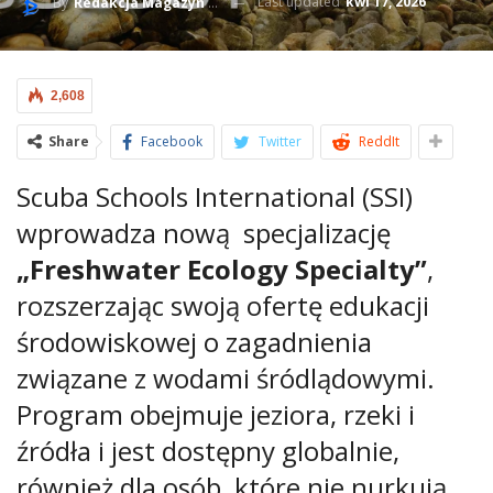
Last updated
kwi 17, 2026
By
Redakcja Magazyn BlueLife
2,608
Share
Facebook
Twitter
ReddIt
Scuba Schools International (SSI)
wprowadza nową specjalizację
„Freshwater Ecology Specialty”
,
rozszerzając swoją ofertę edukacji
środowiskowej o zagadnienia
związane z wodami śródlądowymi.
Program obejmuje jeziora, rzeki i
źródła i jest dostępny globalnie,
również dla osób, które nie nurkują.