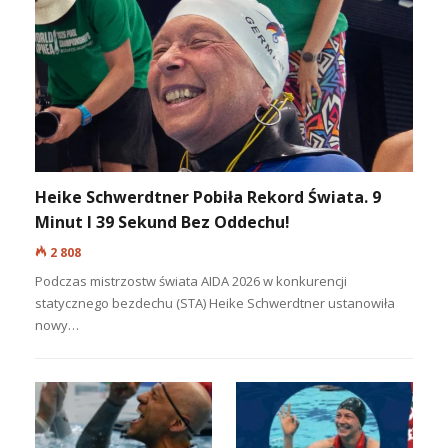
rozrodczego i zwiększają szanse na
utrzymanie stabilnych populacji w
naturalnym środowisku.
NAJCZĘŚCIEJ CZYTANE:
Największe siedlisko oceaniczne na Ziemi
wciąż skrywa…
309
Suunto Nautic S z nową aktualizacją.
Freediving, trimix i…
793
Whale Alert trafia do Europy. Aplikacja
pomaga unikać…
478