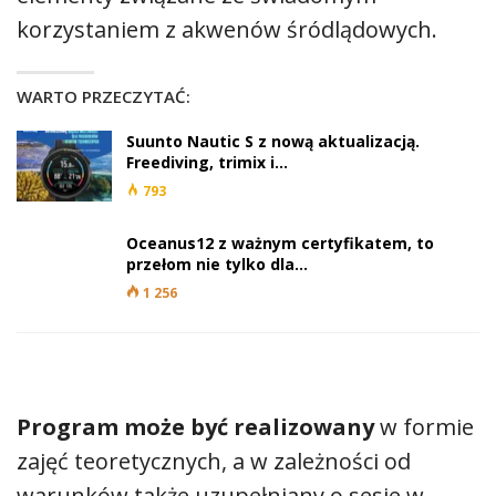
korzystaniem z akwenów śródlądowych.
WARTO PRZECZYTAĆ:
Suunto Nautic S z nową aktualizacją.
Freediving, trimix i…
793
Oceanus12 z ważnym certyfikatem, to
przełom nie tylko dla…
1 256
Program może być realizowany
w formie
zajęć teoretycznych, a w zależności od
warunków także uzupełniany o sesje w