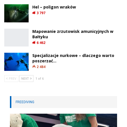
Podobnego zdania jest Richard Kinsey z
Departamentu Ochrony Przyrody, który od
blisko 20 lat pracuje w Fiordlandzie. Jak
podkreśla, był to największy czarny
koralowiec, jaki widział podczas swojej pracy
w tym regionie.
Powolny wzrost sprawia, że takie kolonie
są wyjątkowo cenne
Duże kolonie czarnych koralowców
odgrywają ważną rolę w rozmnażaniu
gatunku. Dostarczają materiału