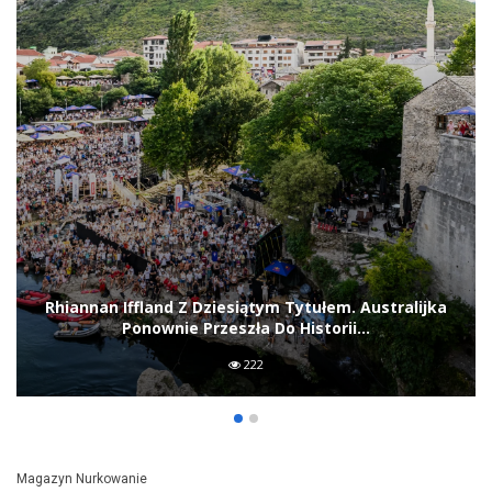
To również jeden z powodów, dla których
naukowcy chcą dokładnie poznać miejsca
występowania największych okazów.
Wiedza ta może pomóc lepiej chronić je
przed uszkodzeniami powodowanymi przez
kotwice lub sprzęt wykorzystywany podczas
połowów.