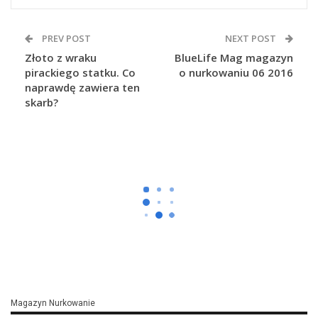
PREV POST
NEXT POST
Złoto z wraku
BlueLife Mag magazyn
pirackiego statku. Co
o nurkowaniu 06 2016
naprawdę zawiera ten
skarb?
screen z YT Victoria University of Wellington
Ma Nawet 400 Lat I Imponujące
Rozmiary. Gigantyczny Czarny
Koralowiec W Fiordlandzie
Last updated
cze 29, 2026
By
Kamila Ostasz
3 721