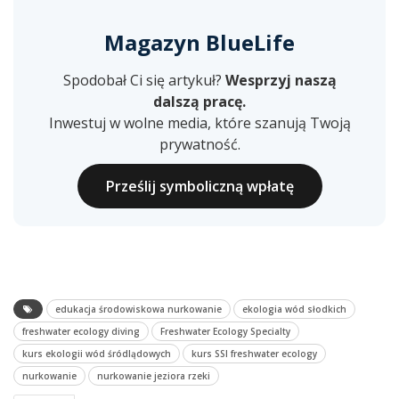
Magazyn BlueLife
Spodobał Ci się artykuł?
Wesprzyj naszą
dalszą pracę.
Inwestuj w wolne media, które szanują Twoją
prywatność.
Prześlij symboliczną wpłatę
edukacja środowiskowa nurkowanie
ekologia wód słodkich
freshwater ecology diving
Freshwater Ecology Specialty
kurs ekologii wód śródlądowych
kurs SSI freshwater ecology
nurkowanie
nurkowanie jeziora rzeki