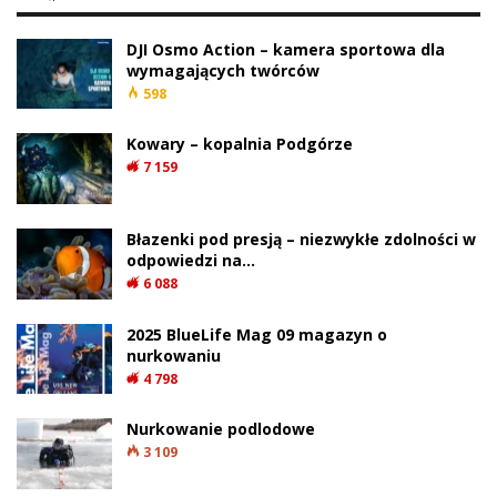
screen z YT Victoria University of Wellington
Jeden z największych czarnych
koralowców zaobserwowanych w Nowej
Zelandii
Badacze szacują, że odkryty koralowiec ma
od 300 do 400 lat. Powolny wzrost sprawia,
że osiągnięcie takich rozmiarów zajmuje
całe stulecia.