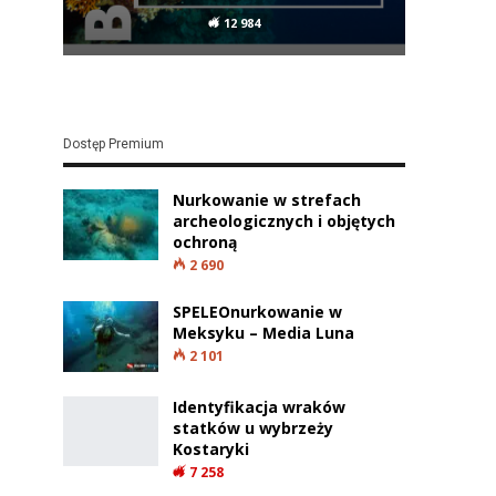
12 984
Dostęp Premium
Nurkowanie w strefach
archeologicznych i objętych
ochroną
2 690
SPELEOnurkowanie w
Meksyku – Media Luna
2 101
Identyfikacja wraków
statków u wybrzeży
Kostaryki
7 258