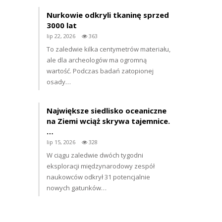
Nurkowie odkryli tkaninę sprzed
3000 lat
lip 22, 2026
363
To zaledwie kilka centymetrów materiału,
ale dla archeologów ma ogromną
wartość. Podczas badań zatopionej
osady…
Największe siedlisko oceaniczne
na Ziemi wciąż skrywa tajemnice.
…
lip 15, 2026
328
W ciągu zaledwie dwóch tygodni
eksploracji międzynarodowy zespół
naukowców odkrył 31 potencjalnie
nowych gatunków…