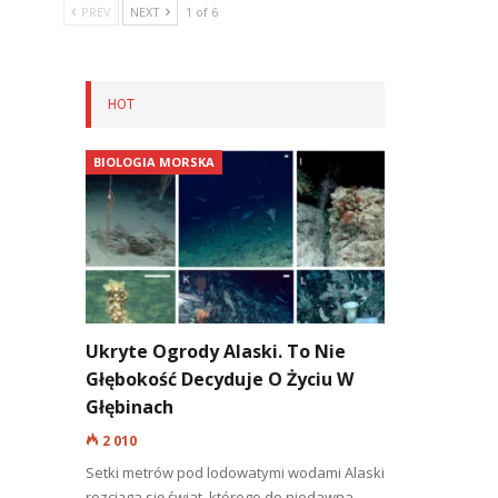
PREV
NEXT
1 of 6
HOT
BIOLOGIA MORSKA
Ukryte Ogrody Alaski. To Nie
Głębokość Decyduje O Życiu W
Głębinach
2 010
Setki metrów pod lodowatymi wodami Alaski
rozciąga się świat, którego do niedawna