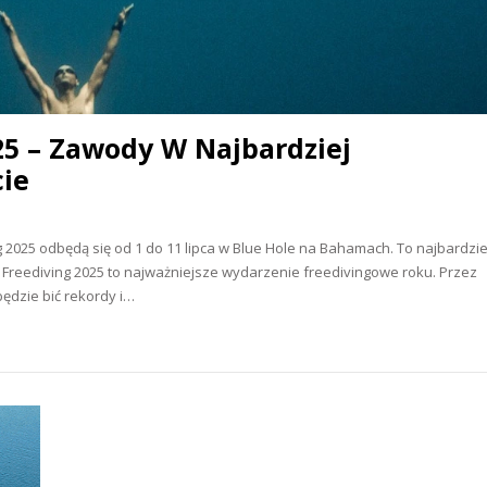
025 – Zawody W Najbardziej
ie
ng 2025 odbędą się od 1 do 11 lipca w Blue Hole na Bahamach. To najbardzie
ue Freediving 2025 to najważniejsze wydarzenie freedivingowe roku. Przez
będzie bić rekordy i…