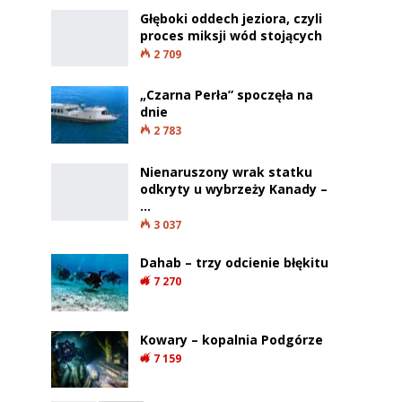
Głęboki oddech jeziora, czyli
proces miksji wód stojących
2 709
„Czarna Perła” spoczęła na
dnie
2 783
Nienaruszony wrak statku
odkryty u wybrzeży Kanady –
…
3 037
Dahab – trzy odcienie błękitu
7 270
Kowary – kopalnia Podgórze
7 159