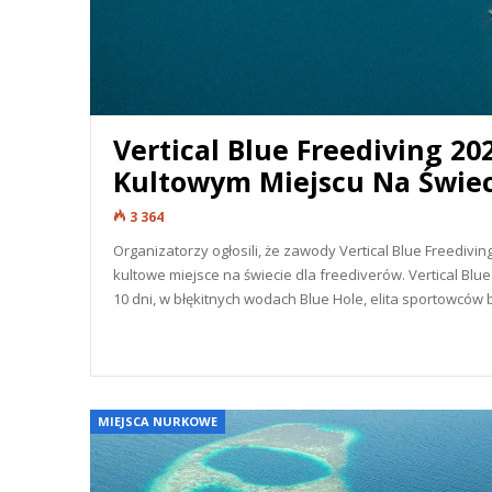
Vertical Blue Freediving 2
Kultowym Miejscu Na Świec
3 364
Organizatorzy ogłosili, że zawody Vertical Blue Freedivi
kultowe miejsce na świecie dla freediverów. Vertical Bl
10 dni, w błękitnych wodach Blue Hole, elita sportowców 
READ MORE...
MIEJSCA NURKOWE