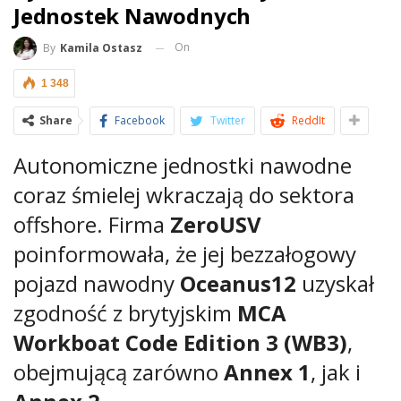
Jednostek Nawodnych
On
By
Kamila Ostasz
1 348
Share
Facebook
Twitter
ReddIt
Autonomiczne jednostki nawodne
coraz śmielej wkraczają do sektora
offshore. Firma
ZeroUSV
poinformowała, że jej bezzałogowy
pojazd nawodny
Oceanus12
uzyskał
zgodność z brytyjskim
MCA
Workboat Code Edition 3 (WB3)
,
obejmującą zarówno
Annex 1
, jak i