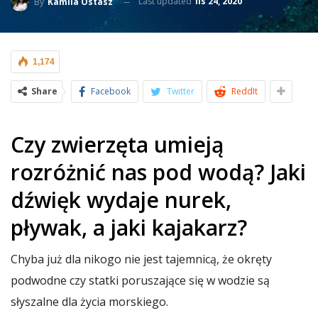
Last updated
lis 24, 2020
By
Kamila Ostasz
1,174
Share
Facebook
Twitter
ReddIt
Czy zwierzęta umieją
rozróżnić nas pod wodą? Jaki
dźwięk wydaje nurek,
pływak, a jaki kajakarz?
Chyba już dla nikogo nie jest tajemnicą, że okręty
podwodne czy statki poruszające się w wodzie są
słyszalne dla życia morskiego.