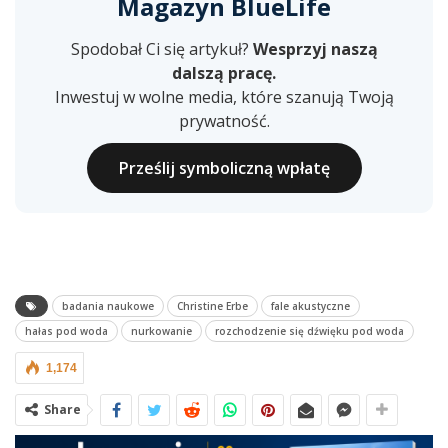
Magazyn BlueLife
Spodobał Ci się artykuł?
Wesprzyj naszą
dalszą pracę.
Inwestuj w wolne media, które szanują Twoją
prywatność.
Prześlij symboliczną wpłatę
badania naukowe
Christine Erbe
fale akustyczne
hałas pod woda
nurkowanie
rozchodzenie się dźwięku pod woda
1,174
Share