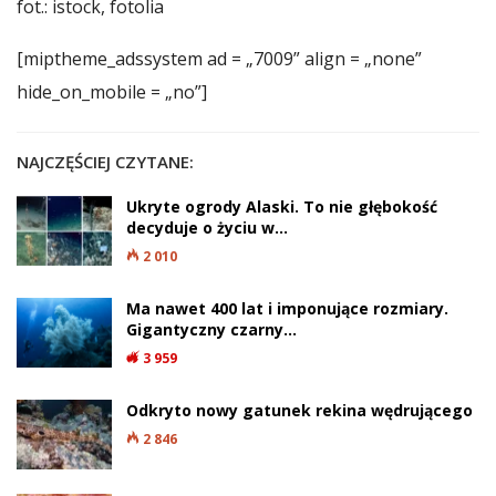
fot.: istock, fotolia
[miptheme_adssystem ad = „7009” align = „none”
hide_on_mobile = „no”]
NAJCZĘŚCIEJ CZYTANE:
Ukryte ogrody Alaski. To nie głębokość
decyduje o życiu w…
2 010
Ma nawet 400 lat i imponujące rozmiary.
Gigantyczny czarny…
3 959
Odkryto nowy gatunek rekina wędrującego
2 846