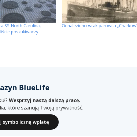
a SS North Carolina,
Odnaleziono wrak parowca „Charkow
liście poszukiwaczy
azyn BlueLife
kuł?
Wesprzyj naszą dalszą pracę.
ia, które szanują Twoją prywatność.
ij symboliczną wpłatę