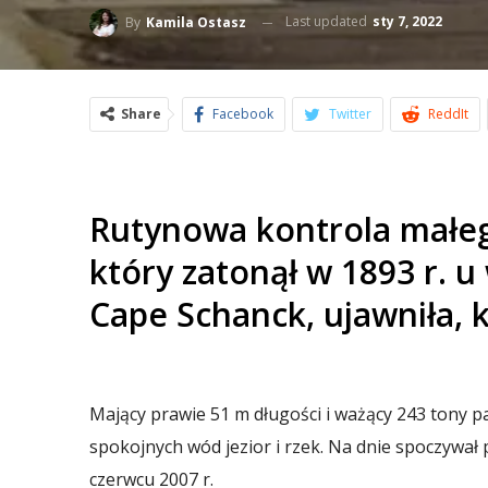
Last updated
sty 7, 2022
By
Kamila Ostasz
Share
Facebook
Twitter
ReddIt
Rutynowa kontrola małeg
który zatonął w 1893 r. u
Cape Schanck, ujawniła, 
Mający prawie 51 m długości i ważący 243 tony 
spokojnych wód jezior i rzek. Na dnie spoczywał
czerwcu 2007 r.