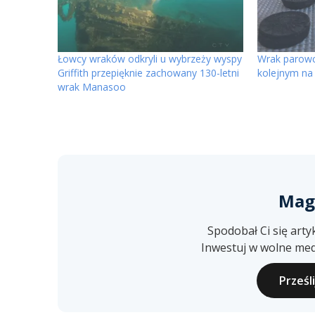
Łowcy wraków odkryli u wybrzeży wyspy
Wrak parowc
Griffith przepięknie zachowany 130-letni
kolejnym na 
wrak Manasoo
Mag
Spodobał Ci się arty
Inwestuj w wolne med
Prześl