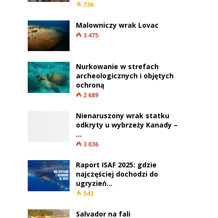
736
Malowniczy wrak Lovac
3 475
Nurkowanie w strefach
archeologicznych i objętych
ochroną
2 689
Nienaruszony wrak statku
odkryty u wybrzeży Kanady –
…
3 036
Raport ISAF 2025: gdzie
najczęściej dochodzi do
ugryzień…
543
Salvador na fali