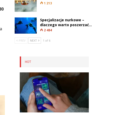
1 213
80
Specjalizacje nurkowe –
dlaczego warto poszerzać…
ia
2 484
PREV
NEXT
1 of 6
HOT