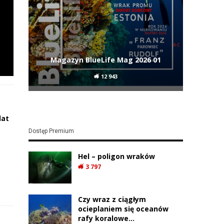
Magazyn BlueLife Mag 2026 01
12 943
lat
Dostęp Premium
Hel – poligon wraków
3 797
Czy wraz z ciągłym
ocieplaniem się oceanów
rafy koralowe…