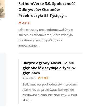
FathomVerse 3.0. Społeczność
Odkrywców Oceanów
Przekroczyła 55 Tysięcy…
”
2 516
Kilka miesięcy temu informowaliśmy o
sukcesie FathomVerse, które zdobyło
prestiżową nagrodę Webby za
innowacyjne…
Ukryte ogrody Alaski. To nie
głębokość decyduje o życiu w
głębinach
lip 6, 2026
1 987
Setki metrów pod lodowatymi wodami
Alaski rozciąga się świat, którego do
niedawna niemal nie znaliśmy. Wśród
skał,…