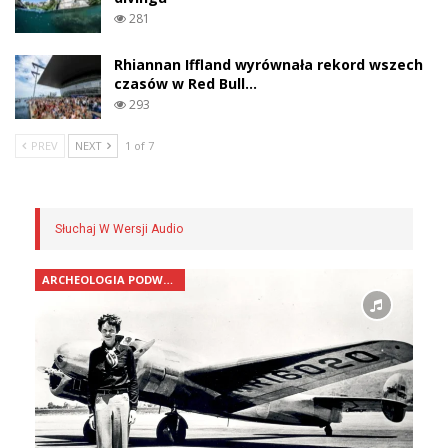
281
Rhiannan Iffland wyrównała rekord wszech
czasów w Red Bull…
293
PREV
NEXT
1 of 7
Słuchaj W Wersji Audio
ARCHEOLOGIA PODWODNA