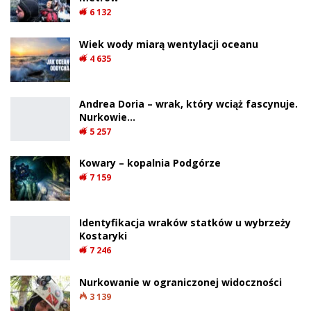
6 132
Wiek wody miarą wentylacji oceanu
4 635
Andrea Doria – wrak, który wciąż fascynuje.
Nurkowie…
5 257
Kowary – kopalnia Podgórze
7 159
Identyfikacja wraków statków u wybrzeży
Kostaryki
7 246
Nurkowanie w ograniczonej widoczności
3 139