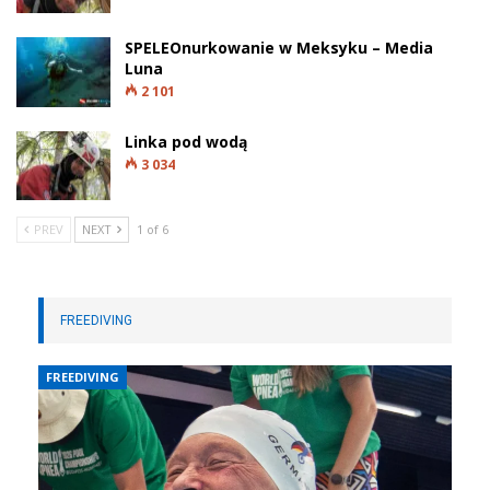
SPELEOnurkowanie w Meksyku – Media
Luna
2 101
Linka pod wodą
3 034
PREV
NEXT
1 of 6
FREEDIVING
FREEDIVING