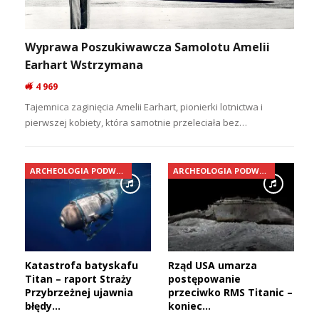
Wyprawa Poszukiwawcza Samolotu Amelii
Earhart Wstrzymana
4 969
Tajemnica zaginięcia Amelii Earhart, pionierki lotnictwa i
pierwszej kobiety, która samotnie przeleciała bez…
ARCHEOLOGIA PODWODNA
ARCHEOLOGIA PODWODNA
Katastrofa batyskafu
Rząd USA umarza
Titan – raport Straży
postępowanie
Przybrzeżnej ujawnia
przeciwko RMS Titanic –
błędy…
koniec…