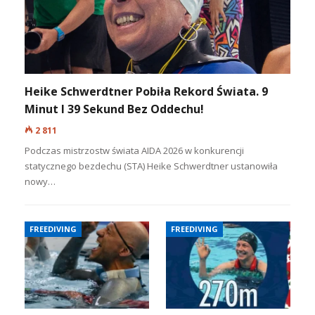
Heike Schwerdtner Pobiła Rekord Świata. 9
Minut I 39 Sekund Bez Oddechu!
2 811
Podczas mistrzostw świata AIDA 2026 w konkurencji
statycznego bezdechu (STA) Heike Schwerdtner ustanowiła
nowy…
FREEDIVING
FREEDIVING