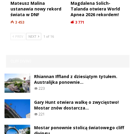
Mateusz Malina
Magdalena Solich-
ustanawia nowy rekord
Talanda otwiera World
świata w DNF
Apnea 2026 rekordem!
3 453
3 771
PREV
NEXT
1 of 16
CLIFF DIVING
Rhiannan Iffland z dziesiątym tytułem.
Australijka ponownie…
223
Gary Hunt otwiera walkę o zwycięstwo!
Mostar znów dostarcza…
221
Mostar ponownie stolicą światowego cliff
divingu