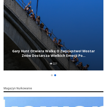
Otwiera Walkę O Zwycięstwo! Mostar
Rhiannan Iff
Dostarcza Wielkich Emocji Po…
Pon
221
Magazyn Nurkowanie