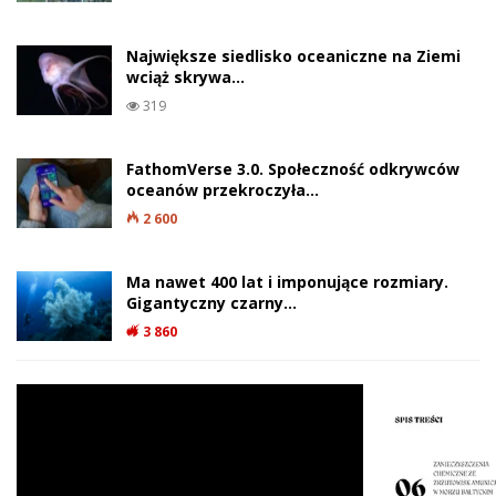
Największe siedlisko oceaniczne na Ziemi
wciąż skrywa…
319
FathomVerse 3.0. Społeczność odkrywców
oceanów przekroczyła…
2 600
Ma nawet 400 lat i imponujące rozmiary.
Gigantyczny czarny…
3 860