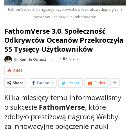
FathomVerse 3.0 angażuje użytkowników w analizę zdjęć z głębin
oceanów. Fot. MBARI / FathomVerse
FathomVerse 3.0. Społeczność
Odkrywców Oceanów Przekroczyła
55 Tysięcy Użytkowników
On
lip 6, 2026
By
Kamila Ostasz
2 601
Share
Facebook
Twitter
ReddIt
Kilka miesięcy temu informowaliśmy
o sukcesie
FathomVerse
, które
zdobyło prestiżową nagrodę Webby
za innowacyjne połączenie nauki