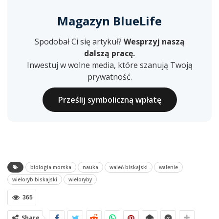
Magazyn BlueLife
Spodobał Ci się artykuł?
Wesprzyj naszą
dalszą pracę.
Inwestuj w wolne media, które szanują Twoją
prywatność.
Prześlij symboliczną wpłatę
biologia morska
nauka
waleń biskajski
walenie
wieloryb biskajski
wieloryby
365
Share