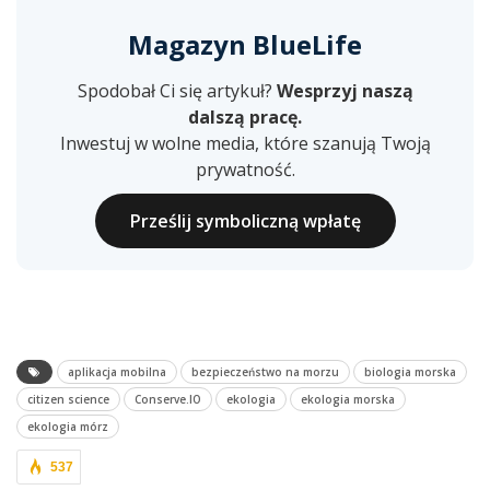
Magazyn BlueLife
Spodobał Ci się artykuł?
Wesprzyj naszą
dalszą pracę.
Inwestuj w wolne media, które szanują Twoją
prywatność.
Prześlij symboliczną wpłatę
aplikacja mobilna
bezpieczeństwo na morzu
biologia morska
citizen science
Conserve.IO
ekologia
ekologia morska
ekologia mórz
537