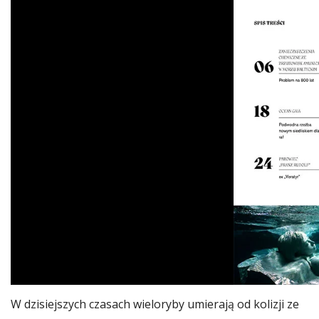
W dzisiejszych czasach wieloryby umierają od kolizji ze