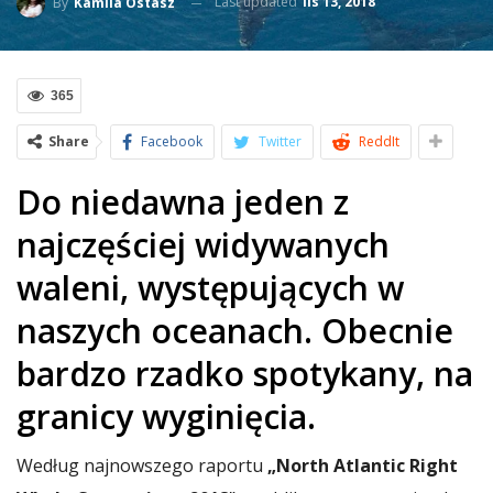
Last updated
lis 13, 2018
By
Kamila Ostasz
365
Share
Facebook
Twitter
ReddIt
Do niedawna jeden z
najczęściej widywanych
waleni, występujących w
naszych oceanach. Obecnie
bardzo rzadko spotykany, na
granicy wyginięcia.
Według najnowszego raportu
„North Atlantic Right