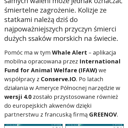
samych waleni może jednak oznaczać
śmiertelne zagrożenie. Kolizje ze
statkami należą dziś do
najpoważniejszych przyczyn śmierci
dużych ssaków morskich na świecie.
Pomóc ma w tym
Whale Alert
– aplikacja
mobilna opracowana przez
International
Fund for Animal Welfare (IFAW)
we
współpracy z
Conserve.IO
. Po latach
działania w Ameryce Północnej narzędzie w
wersji 4.0
zostało przystosowane również
do europejskich akwenów dzięki
partnerstwu z francuską firmą
GREENOV
.