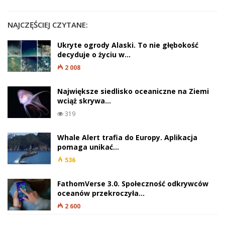
NAJCZĘŚCIEJ CZYTANE:
Ukryte ogrody Alaski. To nie głębokość
decyduje o życiu w…
2 008
Największe siedlisko oceaniczne na Ziemi
wciąż skrywa…
319
Whale Alert trafia do Europy. Aplikacja
pomaga unikać…
536
FathomVerse 3.0. Społeczność odkrywców
oceanów przekroczyła…
2 600