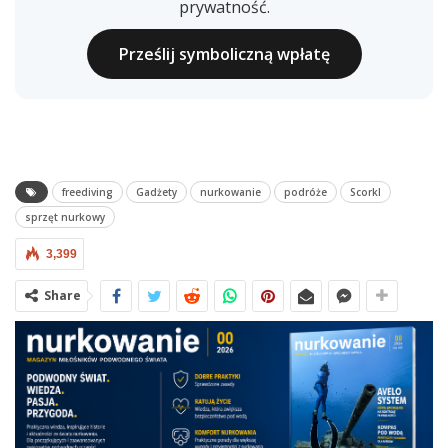
prywatność.
Prześlij symboliczną wpłatę
freediving
Gadżety
nurkowanie
podróże
Scorkl
sprzęt nurkowy
3,399
Share