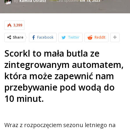
Last updated
sie 18, 2023
By
Kamila Ostasz
3,399
Share
Facebook
Twitter
ReddIt
Scorkl to mała butla ze
zintegrowanym automatem,
która może zapewnić nam
przebywanie pod wodą do
10 minut.
Wraz z rozpoczęciem sezonu letniego na