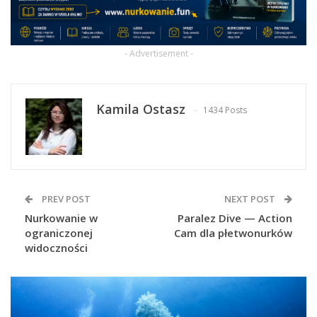
- Advertisement -
Kamila Ostasz
1434 Posts
PREV POST
NEXT POST
Nurkowanie w
Paralez Dive — Action
ograniczonej
Cam dla płetwonurków
widoczności