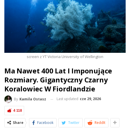
screen z YT Victoria University of Wellington
Ma Nawet 400 Lat I Imponujące
Rozmiary. Gigantyczny Czarny
Koralowiec W Fiordlandzie
Last updated
cze 29, 2026
By
Kamila Ostasz
4 118
Share
Facebook
Twitter
ReddIt