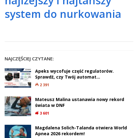
najlżejszy i najtańszy
system do nurkowania
NAJCZĘŚCIEJ CZYTANE:
Apeks wycofuje część regulatorów.
Sprawdź, czy Twój automat…
2 391
Mateusz Malina ustanawia nowy rekord
świata w DNF
3 601
Magdalena Solich-Talanda otwiera World
Apnea 2026 rekordem!