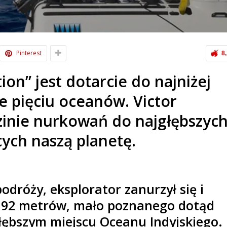
Pinterest
8
ion” jest dotarcie do najniżej
e pięciu oceanów. Victor
zinie nurkowań do najgłębszyc
ych naszą planetę.
odróży, eksplorator zanurzył się i
 192 metrów, mało poznanego dotąd
łębszym miejscu Oceanu Indyjskiego.