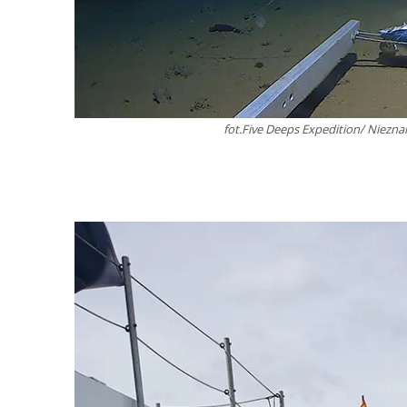
fot.Five Deeps Expedition/ Niezn