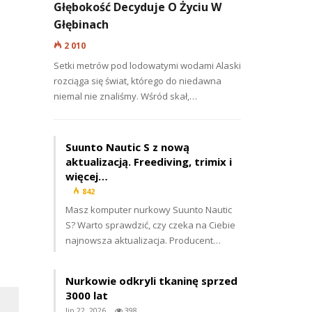
Głębokość Decyduje O Życiu W
Głębinach
2 010
Setki metrów pod lodowatymi wodami Alaski
rozciąga się świat, którego do niedawna
niemal nie znaliśmy. Wśród skał,…
Suunto Nautic S z nową
aktualizacją. Freediving, trimix i
więcej…
842
Masz komputer nurkowy Suunto Nautic
S? Warto sprawdzić, czy czeka na Ciebie
najnowsza aktualizacja. Producent…
Nurkowie odkryli tkaninę sprzed
3000 lat
lip 22, 2026
398