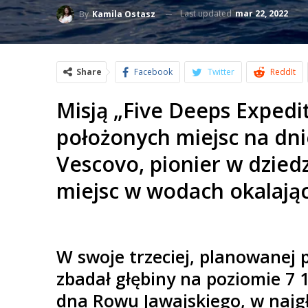
Last updated
mar 22, 2022
By
Kamila Ostasz
Share
Facebook
Twitter
ReddIt
Misją „Five Deeps Expedit
położonych miejsc na dni
Vescovo, pionier w dzied
miejsc w wodach okalając
W swoje trzeciej, planowanej p
zbadał głębiny na poziomie 7
dna Rowu Jawajskiego, w najg