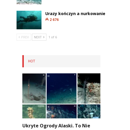
Urazy kończyn a nurkowanie
2 676
PREV
NEXT
1 of 6
HOT
Ukryte Ogrody Alaski. To Nie