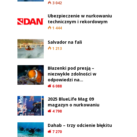
3 042
Ubezpieczenie w nurkowaniu
technicznym i rekordowym
1 444
Salvador na fali
1 213
Błazenki pod presją –
niezwykłe zdolności w
odpowiedzi na…
6 088
2025 BlueLife Mag 09
magazyn o nurkowaniu
4 798
Dahab – trzy odcienie błękitu
7 270