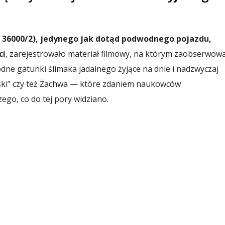
n 36000/2), jedynego jak dotąd podwodnego pojazdu,
ci
, zarejestrowało materiał filmowy, na którym zaobserwow
e gatunki ślimaka jadalnego żyjące na dnie i nadzwyczaj
ski” czy też Żachwa — które zdaniem naukowców
ego, co do tej pory widziano.