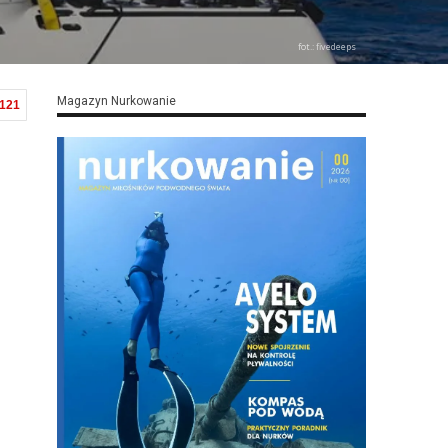
fot.: fivedeeps
Magazyn Nurkowanie
,121
h