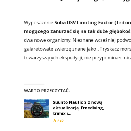
Wyposażenie
Suba DSV Limiting Factor (Trito
mogącego zanurzać się na tak duże głębokoś
dwa nowe organizmy. Nieznane wcześniej podwodn
galaretowate zwierzę znane jako „Tryskacz mor
towarzyszących ekspedycji, nie przypominało nicz
WARTO PRZECZYTAĆ:
Suunto Nautic S z nową
aktualizacją. Freediving,
trimix i…
842