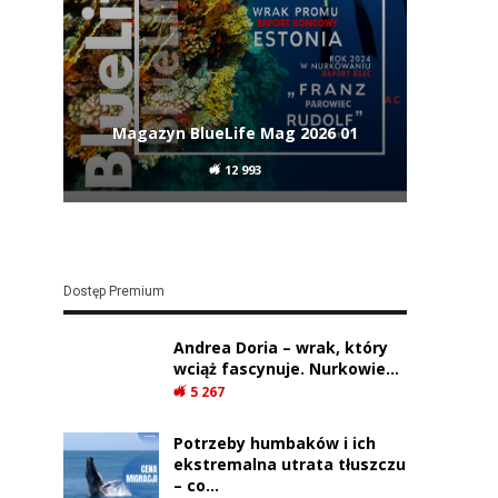
Magazyn BlueLife Mag 2026 01
12 993
Dostęp Premium
Andrea Doria – wrak, który
wciąż fascynuje. Nurkowie…
5 267
Potrzeby humbaków i ich
ekstremalna utrata tłuszczu
– co…