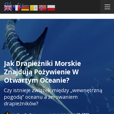
Jak Drapieżniki Morskie
Znajdują Pożywienie W
Otwartym Oceanie?
Czy istnieje związek między „wewnętrzną
pogodą” oceanu a żerowaniem
drapieżników?