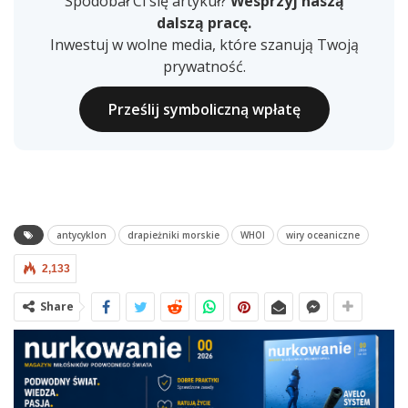
Spodobał Ci się artykuł?
Wesprzyj naszą
dalszą pracę.
Inwestuj w wolne media, które szanują Twoją
prywatność.
Prześlij symboliczną wpłatę
antycyklon
drapieżniki morskie
WHOI
wiry oceaniczne
2,133
Share