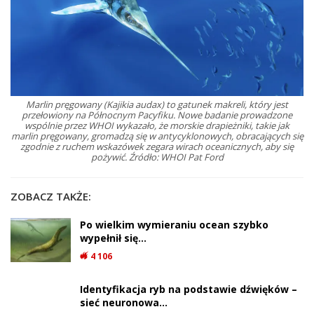
Marlin pręgowany (Kajikia audax) to gatunek makreli, który jest
przełowiony na Północnym Pacyfiku. Nowe badanie prowadzone
wspólnie przez WHOI wykazało, że morskie drapieżniki, takie jak
marlin pręgowany, gromadzą się w antycyklonowych, obracających się
zgodnie z ruchem wskazówek zegara wirach oceanicznych, aby się
pożywić. Źródło: WHOI Pat Ford
ZOBACZ TAKŻE:
Po wielkim wymieraniu ocean szybko
wypełnił się…
4 106
Identyfikacja ryb na podstawie dźwięków –
sieć neuronowa…