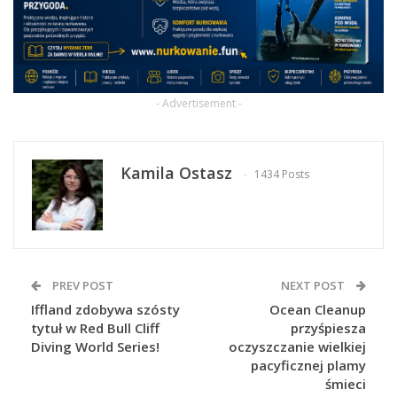
- Advertisement -
Kamila Ostasz
1434 Posts
PREV POST
NEXT POST
Iffland zdobywa szósty
Ocean Cleanup
tytuł w Red Bull Cliff
przyśpiesza
Diving World Series!
oczyszczanie wielkiej
pacyficznej plamy
śmieci