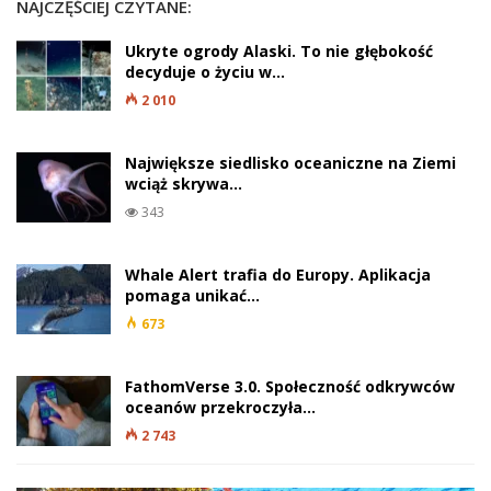
NAJCZĘŚCIEJ CZYTANE:
Ukryte ogrody Alaski. To nie głębokość
decyduje o życiu w…
2 010
Największe siedlisko oceaniczne na Ziemi
wciąż skrywa…
343
Whale Alert trafia do Europy. Aplikacja
pomaga unikać…
673
FathomVerse 3.0. Społeczność odkrywców
oceanów przekroczyła…
2 743