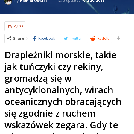
Last updated
wrz 20, 2022
By
Kamila Ostasz
2,133
Share
Facebook
Twitter
ReddIt
Drapieżniki morskie, takie
jak tuńczyki czy rekiny,
gromadzą się w
antycyklonalnych, wirach
oceanicznych obracających
się zgodnie z ruchem
wskazówek zegara. Gdy te