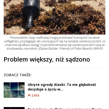
Pozostałości ropy naftowej mogą przetrwać transport na duże
odległości, przylegając do unoszących się na wodzie zanieczyszczeń, co
znacznie wydłuża zasięg rozprzestrzeniania się zanieczyszczeń ropą w
środowisku morskim. (Diane Buhler, Friends of Palm Beach) /WHOI
Problem większy, niż sądzono
ZOBACZ TAKŻE:
Ukryte ogrody Alaski. To nie głębokość
decyduje o życiu w…
2 010