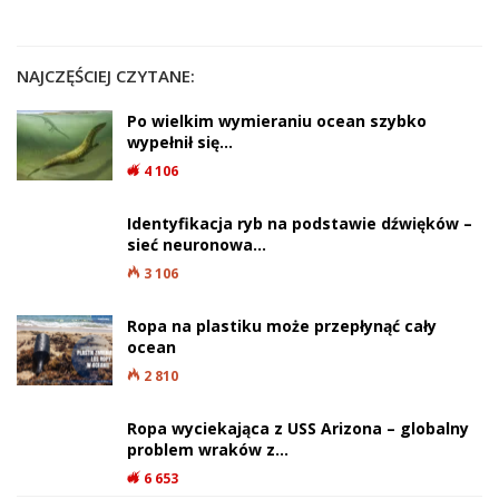
NAJCZĘŚCIEJ CZYTANE:
Po wielkim wymieraniu ocean szybko
wypełnił się…
4 106
Identyfikacja ryb na podstawie dźwięków –
sieć neuronowa…
3 106
Ropa na plastiku może przepłynąć cały
ocean
2 810
Ropa wyciekająca z USS Arizona – globalny
problem wraków z…
6 653