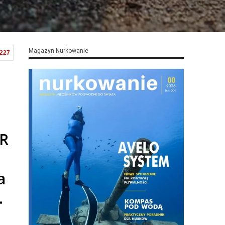
Magazyn Nurkowanie
,227
ER
a
.
o