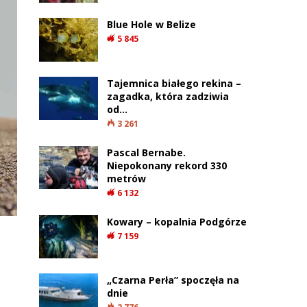
Blue Hole w Belize
5 845
Tajemnica białego rekina –
zagadka, która zadziwia
od…
3 261
Pascal Bernabe.
Niepokonany rekord 330
metrów
6 132
Kowary – kopalnia Podgórze
7 159
„Czarna Perła” spoczęła na
dnie