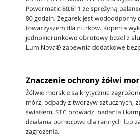
Powermatic 80.611 ze sprężyną balan
80 godzin. Zegarek jest wodoodporny 
towarzyszem dla nurków. Koperta wyko
jednokierunkowo obrotowy bezel z al
LumiNova® zapewnia dodatkowe bezp
Znaczenie ochrony żółwi mor
Żółwie morskie są krytycznie zagrożon
mórz, odpady z tworzyw sztucznych, z
światłem. STC prowadzi badania i kam
działania pomocowe dla rannych lub za
zagrożenia.