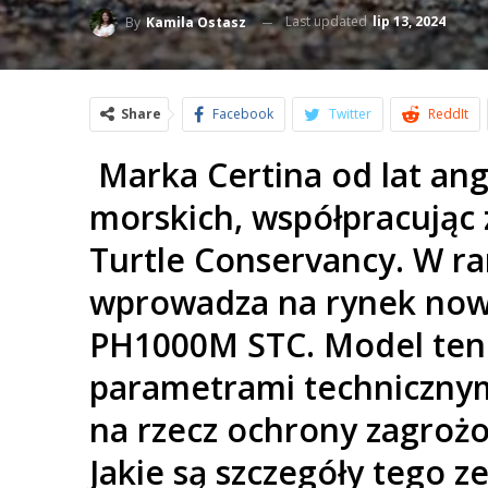
Last updated
lip 13, 2024
By
Kamila Ostasz
Share
Facebook
Twitter
ReddIt
Marka Certina od lat ang
morskich, współpracując 
Turtle Conservancy. W ra
wprowadza na rynek now
PH1000M STC. Model ten 
parametrami technicznymi
na rzecz ochrony zagroż
Jakie są szczegóły tego z