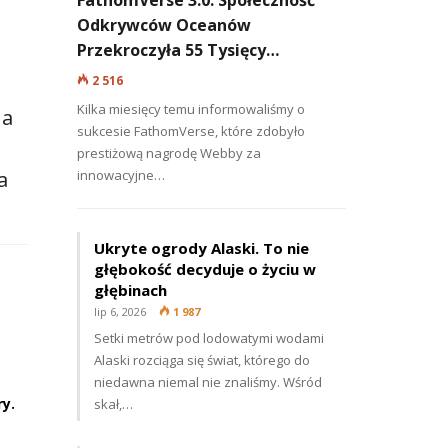
Odkrywców Oceanów
Przekroczyła 55 Tysięcy…
2 516
Kilka miesięcy temu informowaliśmy o
na
sukcesie FathomVerse, które zdobyło
prestiżową nagrodę Webby za
innowacyjne…
a
Ukryte ogrody Alaski. To nie
głębokość decyduje o życiu w
głębinach
lip 6, 2026
1 987
Setki metrów pod lodowatymi wodami
Alaski rozciąga się świat, którego do
niedawna niemal nie znaliśmy. Wśród
y.
skał,…