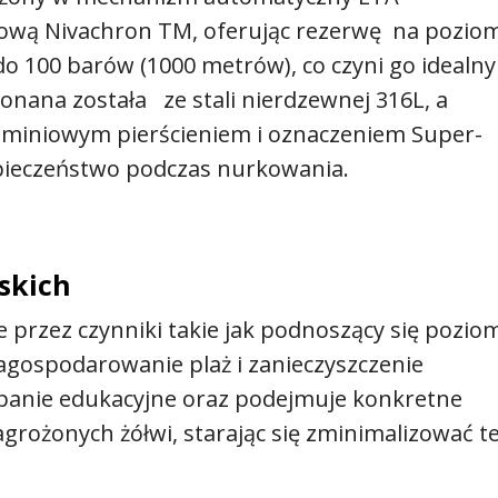
sową Nivachron TM, oferując rezerwę na pozio
do 100 barów (1000 metrów), co czyni go idealn
nana została ze stali nierdzewnej 316L, a
uminiowym pierścieniem i oznaczeniem Super-
ieczeństwo podczas nurkowania.
skich
e przez czynniki takie jak podnoszący się pozio
agospodarowanie plaż i zanieczyszczenie
panie edukacyjne oraz podejmuje konkretne
grożonych żółwi, starając się zminimalizować t