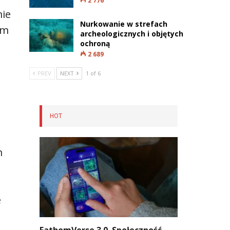
2 776
mie
Nurkowanie w strefach
ym
archeologicznych i objętych
ochroną
2 689
PREV
NEXT
1 of 6
HOT
m
e
FathomVerse 3.0. Społeczność