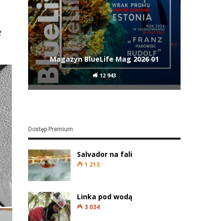
e
Magazyn BlueLife Mag 2026 01
12 943
Dostęp Premium
Salvador na fali
1 213
Linka pod wodą
3 034