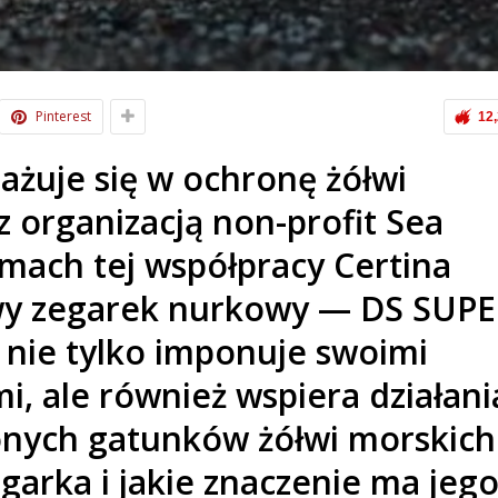
Pinterest
12
ażuje się w ochronę żółwi
z organizacją non-profit Sea
mach tej współpracy Certina
y zegarek nurkowy — DS SUP
nie tylko imponuje swoimi
, ale również wspiera działani
onych gatunków żółwi morskich
egarka i jakie znaczenie ma jeg