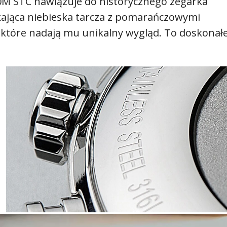
M STC nawiązuje do historycznego zegarka
kająca niebieska tarcza z pomarańczowymi
 które nadają mu unikalny wygląd. To doskonał