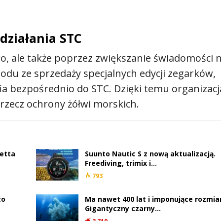
działania STC
wo, ale także poprzez zwiększanie świadomości 
odu ze sprzedaży specjalnych edycji zegarków,
ia bezpośrednio do STC. Dzięki temu organizacj
rzecz ochrony żółwi morskich.
retta
Suunto Nautic S z nową aktualizacją.
Freediving, trimix i…
793
to
Ma nawet 400 lat i imponujące rozmiar
Gigantyczny czarny…