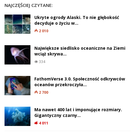
NAJCZĘŚCIEJ CZYTANE:
Ukryte ogrody Alaski. To nie głębokość
decyduje o życiu w…
2 010
Największe siedlisko oceaniczne na Ziemi
wciąż skrywa…
334
FathomVerse 3.0. Społeczność odkrywców
oceanów przekroczyła…
2 700
Ma nawet 400 lat i imponujące rozmiary.
Gigantyczny czarny…
4 011