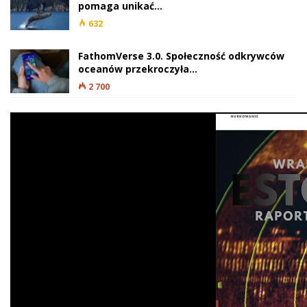
pomaga unikać…
632
FathomVerse 3.0. Społeczność odkrywców
oceanów przekroczyła…
2 700