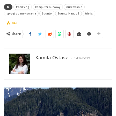
freediving
komputer nurkowy
nurkowanie
sprzęt do nurkowania
Suunto
Suunto Nautic S
trimix
842
Share
Kamila Ostasz
1434 Posts