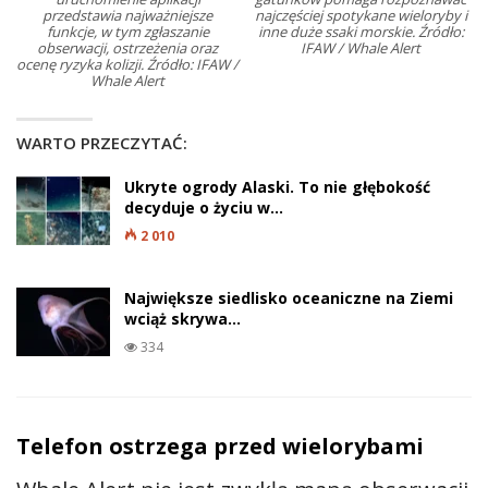
przedstawia najważniejsze
najczęściej spotykane wieloryby i
funkcje, w tym zgłaszanie
inne duże ssaki morskie. Źródło:
obserwacji, ostrzeżenia oraz
IFAW / Whale Alert
ocenę ryzyka kolizji. Źródło: IFAW /
Whale Alert
WARTO PRZECZYTAĆ:
Ukryte ogrody Alaski. To nie głębokość
decyduje o życiu w…
2 010
Największe siedlisko oceaniczne na Ziemi
wciąż skrywa…
334
Telefon ostrzega przed wielorybami