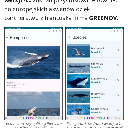
wersji 4.0
zostało przystosowane również
do europejskich akwenów dzięki
partnerstwu z francuską firmą
GREENOV
.
ekran startowy aplikacji Pierwsze
lista gatunków Wbudowany atlas
uruchomienie aplikacji
gatunków pomaga rozpoznawać