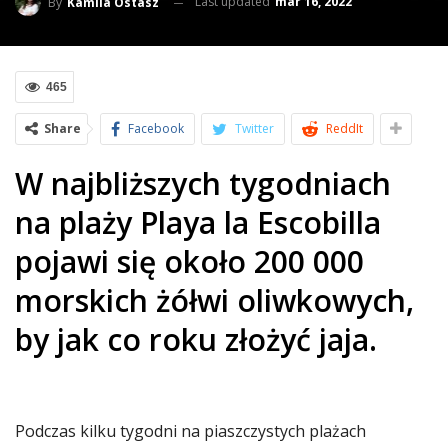
Last updated
mar 16, 2022
By
Kamila Ostasz
465
Share
Facebook
Twitter
ReddIt
W najbliższych tygodniach
na plaży Playa la Escobilla
pojawi się około 200 000
morskich żółwi oliwkowych,
by jak co roku złożyć jaja.
Podczas kilku tygodni na piaszczystych plażach