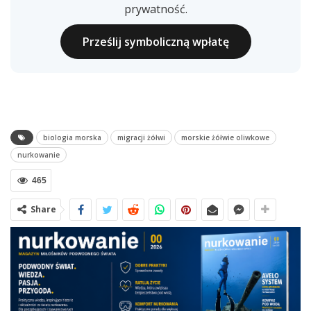
prywatność.
Prześlij symboliczną wpłatę
biologia morska
migracji żółwi
morskie żółwie oliwkowe
nurkowanie
465
Share