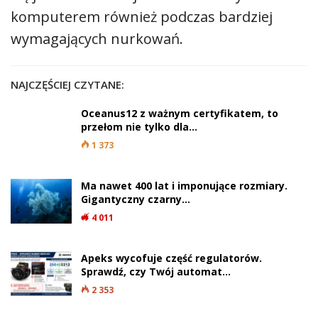
komputerem również podczas bardziej
wymagających nurkowań.
NAJCZĘŚCIEJ CZYTANE:
Oceanus12 z ważnym certyfikatem, to
przełom nie tylko dla…
1 373
Ma nawet 400 lat i imponujące rozmiary.
Gigantyczny czarny…
4 011
Apeks wycofuje część regulatorów.
Sprawdź, czy Twój automat…
2 353