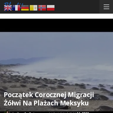
Początek Corocznej Migracji
Żółwi Na Plażach Meksyku