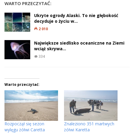
WARTO PRZECZYTAĆ:
Ukryte ogrody Alaski. To nie głębokość
decyduje o życiu w…
2 010
Największe siedlisko oceaniczne na Ziemi
wciąż skrywa…
334
Warto przeczytać:
Rozpoczął się sezon
Znaleziono 351 martwych
wylęgu żółwi Caretta
żółwi Karetta