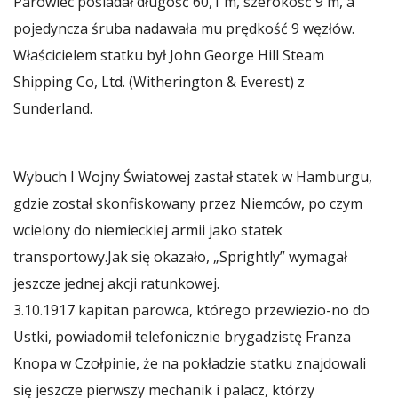
Parowiec posiadał długość 60,1 m, szerokość 9 m, a
pojedyncza śruba nadawała mu prędkość 9 węzłów.
Właścicielem statku był John George Hill Steam
Shipping Co, Ltd. (Witherington & Everest) z
Sunderland.
Wybuch I Wojny Światowej zastał statek w Hamburgu,
gdzie został skonfiskowany przez Niemców, po czym
wcielony do niemieckiej armii jako statek
transportowy.Jak się okazało, „Sprightly” wymagał
jeszcze jednej akcji ratunkowej.
3.10.1917 kapitan parowca, którego przewiezio-no do
Ustki, powiadomił telefonicznie brygadzistę Franza
Knopa w Czołpinie, że na pokładzie statku znajdowali
się jeszcze pierwszy mechanik i palacz, którzy