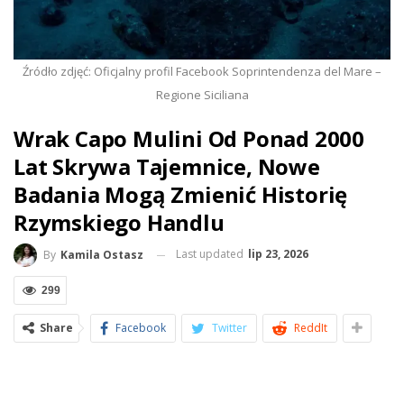
Źródło zdjęć: Oficjalny profil Facebook Soprintendenza del Mare –
Regione Siciliana
Wrak Capo Mulini Od Ponad 2000
Lat Skrywa Tajemnice, Nowe
Badania Mogą Zmienić Historię
Rzymskiego Handlu
Last updated
lip 23, 2026
By
Kamila Ostasz
299
Share
Facebook
Twitter
ReddIt