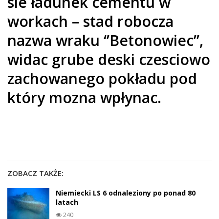
sie ładunek cementu w
workach – stad robocza
nazwa wraku ‘’Betonowiec’’,
widac grube deski czesciowo
zachowanego pokładu pod
który mozna wpłynac.
ZOBACZ TAKŻE:
Niemiecki LS 6 odnaleziony po ponad 80
latach
240