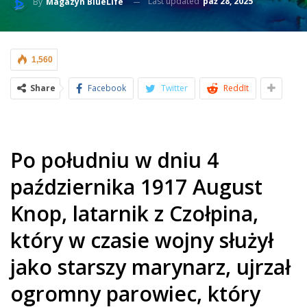
Last updated
paź 28, 2025
By
Magazyn BlueLife
1,560
Share
Facebook
Twitter
ReddIt
Po południu w dniu 4
października 1917 August
Knop, latarnik z Czołpina,
który w czasie wojny służył
jako starszy marynarz, ujrzał
ogromny parowiec, który