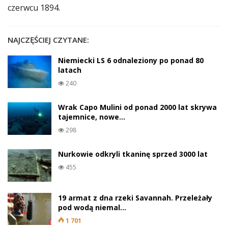
czerwcu 1894.
NAJCZĘŚCIEJ CZYTANE:
Niemiecki LS 6 odnaleziony po ponad 80
latach
240
Wrak Capo Mulini od ponad 2000 lat skrywa
tajemnice, nowe…
298
Nurkowie odkryli tkaninę sprzed 3000 lat
455
19 armat z dna rzeki Savannah. Przeleżały
pod wodą niemal…
1 701