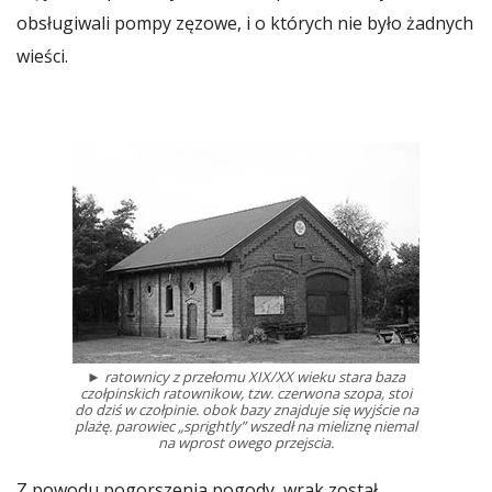
obsługiwali pompy zęzowe, i o których nie było żadnych
wieści.
► ratownicy z przełomu XIX/XX wieku stara baza
czołpinskich ratownikow, tzw. czerwona szopa, stoi
do dziś w czołpinie. obok bazy znajduje się wyjście na
plażę. parowiec „sprightly” wszedł na mieliznę niemal
na wprost owego przejscia.
Z powodu pogorszenia pogody, wrak został