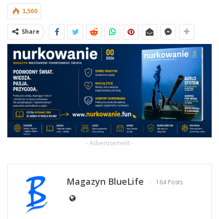
1,560
Share
- Advertisement -
Magazyn BlueLife
164 Posts